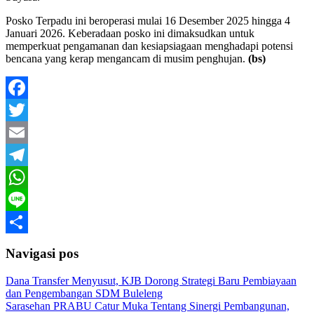
Posko Terpadu ini beroperasi mulai 16 Desember 2025 hingga 4
Januari 2026. Keberadaan posko ini dimaksudkan untuk
memperkuat pengamanan dan kesiapsiagaan menghadapi potensi
bencana yang kerap mengancam di musim penghujan.
(bs)
Facebook
Twitter
Email
Telegram
WhatsApp
Line
Share
Navigasi pos
Dana Transfer Menyusut, KJB Dorong Strategi Baru Pembiayaan
dan Pengembangan SDM Buleleng
Sarasehan PRABU Catur Muka Tentang Sinergi Pembangunan,