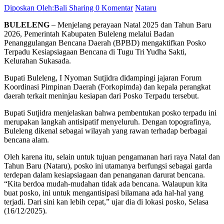
Diposkan Oleh:Bali Sharing
0 Komentar
Nataru
BULELENG
– Menjelang perayaan Natal 2025 dan Tahun Baru
2026, Pemerintah Kabupaten Buleleng melalui Badan
Penanggulangan Bencana Daerah (BPBD) mengaktifkan Posko
Terpadu Kesiapsiagaan Bencana di Tugu Tri Yudha Sakti,
Kelurahan Sukasada.
Bupati Buleleng, I Nyoman Sutjidra didampingi jajaran Forum
Koordinasi Pimpinan Daerah (Forkopimda) dan kepala perangkat
daerah terkait meninjau kesiapan dari Posko Terpadu tersebut.
Bupati Sutjidra menjelaskan bahwa pembentukan posko terpadu ini
merupakan langkah antisipatif menyeluruh. Dengan topografinya,
Buleleng dikenal sebagai wilayah yang rawan terhadap berbagai
bencana alam.
Oleh karena itu, selain untuk tujuan pengamanan hari raya Natal dan
Tahun Baru (Nataru), posko ini utamanya berfungsi sebagai garda
terdepan dalam kesiapsiagaan dan penanganan darurat bencana.
“Kita berdoa mudah-mudahan tidak ada bencana. Walaupun kita
buat posko, ini untuk mengantisipasi bilamana ada hal-hal yang
terjadi. Dari sini kan lebih cepat,” ujar dia di lokasi posko, Selasa
(16/12/2025).