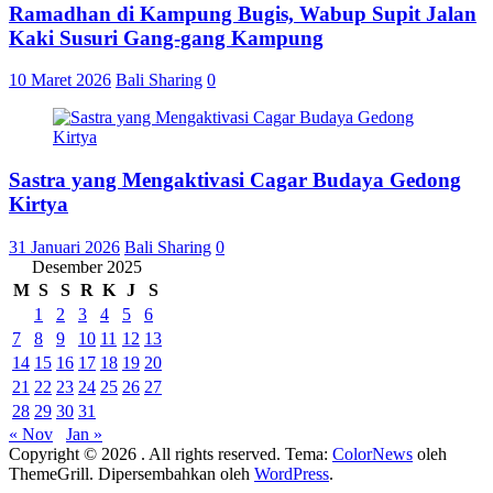
Ramadhan di Kampung Bugis, Wabup Supit Jalan
Kaki Susuri Gang-gang Kampung
10 Maret 2026
Bali Sharing
0
Sastra yang Mengaktivasi Cagar Budaya Gedong
Kirtya
31 Januari 2026
Bali Sharing
0
Desember 2025
M
S
S
R
K
J
S
1
2
3
4
5
6
7
8
9
10
11
12
13
14
15
16
17
18
19
20
21
22
23
24
25
26
27
28
29
30
31
« Nov
Jan »
Copyright © 2026
. All rights reserved. Tema:
ColorNews
oleh
ThemeGrill. Dipersembahkan oleh
WordPress
.