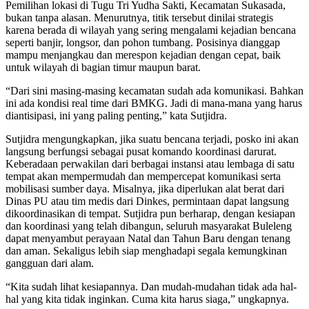
Pemilihan lokasi di Tugu Tri Yudha Sakti, Kecamatan Sukasada,
bukan tanpa alasan. Menurutnya, titik tersebut dinilai strategis
karena berada di wilayah yang sering mengalami kejadian bencana
seperti banjir, longsor, dan pohon tumbang. Posisinya dianggap
mampu menjangkau dan merespon kejadian dengan cepat, baik
untuk wilayah di bagian timur maupun barat.
“Dari sini masing-masing kecamatan sudah ada komunikasi. Bahkan
ini ada kondisi real time dari BMKG. Jadi di mana-mana yang harus
diantisipasi, ini yang paling penting,” kata Sutjidra.
Sutjidra mengungkapkan, jika suatu bencana terjadi, posko ini akan
langsung berfungsi sebagai pusat komando koordinasi darurat.
Keberadaan perwakilan dari berbagai instansi atau lembaga di satu
tempat akan mempermudah dan mempercepat komunikasi serta
mobilisasi sumber daya. Misalnya, jika diperlukan alat berat dari
Dinas PU atau tim medis dari Dinkes, permintaan dapat langsung
dikoordinasikan di tempat. Sutjidra pun berharap, dengan kesiapan
dan koordinasi yang telah dibangun, seluruh masyarakat Buleleng
dapat menyambut perayaan Natal dan Tahun Baru dengan tenang
dan aman. Sekaligus lebih siap menghadapi segala kemungkinan
gangguan dari alam.
“Kita sudah lihat kesiapannya. Dan mudah-mudahan tidak ada hal-
hal yang kita tidak inginkan. Cuma kita harus siaga,” ungkapnya.