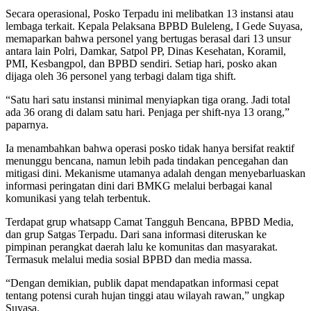
Secara operasional, Posko Terpadu ini melibatkan 13 instansi atau
lembaga terkait. Kepala Pelaksana BPBD Buleleng, I Gede Suyasa,
memaparkan bahwa personel yang bertugas berasal dari 13 unsur
antara lain Polri, Damkar, Satpol PP, Dinas Kesehatan, Koramil,
PMI, Kesbangpol, dan BPBD sendiri. Setiap hari, posko akan
dijaga oleh 36 personel yang terbagi dalam tiga shift.
“Satu hari satu instansi minimal menyiapkan tiga orang. Jadi total
ada 36 orang di dalam satu hari. Penjaga per shift-nya 13 orang,”
paparnya.
Ia menambahkan bahwa operasi posko tidak hanya bersifat reaktif
menunggu bencana, namun lebih pada tindakan pencegahan dan
mitigasi dini. Mekanisme utamanya adalah dengan menyebarluaskan
informasi peringatan dini dari BMKG melalui berbagai kanal
komunikasi yang telah terbentuk.
Terdapat grup whatsapp Camat Tangguh Bencana, BPBD Media,
dan grup Satgas Terpadu. Dari sana informasi diteruskan ke
pimpinan perangkat daerah lalu ke komunitas dan masyarakat.
Termasuk melalui media sosial BPBD dan media massa.
“Dengan demikian, publik dapat mendapatkan informasi cepat
tentang potensi curah hujan tinggi atau wilayah rawan,” ungkap
Suyasa.