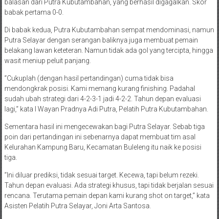
balasan dari Putra Kubutambahan, yang berhasil digagalkan. Skor
babak pertama 0-0.
Di babak kedua, Putra Kubutambahan sempat mendominasi, namun
Putra Selayar dengan serangan baliknya juga membuat pemain
belakang lawan keteteran. Namun tidak ada gol yang tercipta, hingga
wasit meniup peluit panjang.
”Cukuplah (dengan hasil pertandingan) cuma tidak bisa
mendongkrak posisi. Kami memang kurang finishing. Padahal
sudah ubah strategi dari 4-2-3-1 jadi 4-2-2. Tahun depan evaluasi
lagi,” kata I Wayan Pradnya Adi Putra, Pelatih Putra Kubutambahan.
Sementara hasil ini mengecewakan bagi Putra Selayar. Sebab tiga
poin dari pertandingan ini sebenarnya dapat membuat tim asal
Kelurahan Kampung Baru, Kecamatan Buleleng itu naik ke posisi
tiga.
”Ini diluar prediksi, tidak sesuai target. Kecewa, tapi belum rezeki.
Tahun depan evaluasi. Ada strategi khusus, tapi tidak berjalan sesuai
rencana. Terutama pemain depan kami kurang shot on target,” kata
Asisten Pelatih Putra Selayar, Joni Arta Santosa.