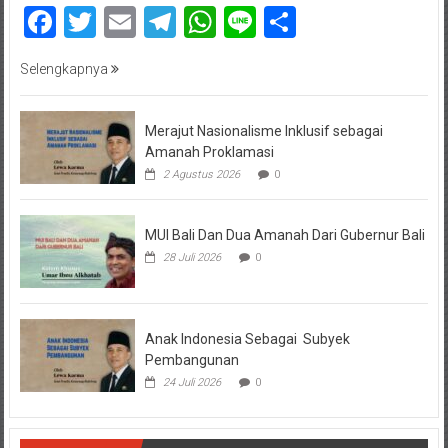
Facebook
Twitter
Email
Telegram
WhatsApp
Line
Share
Selengkapnya
Merajut Nasionalisme Inklusif sebagai
Amanah Proklamasi
2 Agustus 2026
0
MUI Bali Dan Dua Amanah Dari Gubernur Bali
28 Juli 2026
0
Anak Indonesia Sebagai Subyek
Pembangunan
24 Juli 2026
0