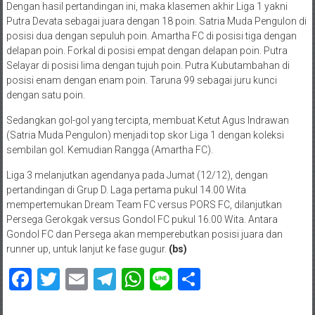
Dengan hasil pertandingan ini, maka klasemen akhir Liga 1 yakni
Putra Devata sebagai juara dengan 18 poin. Satria Muda Pengulon di
posisi dua dengan sepuluh poin. Amartha FC di posisi tiga dengan
delapan poin. Forkal di posisi empat dengan delapan poin. Putra
Selayar di posisi lima dengan tujuh poin. Putra Kubutambahan di
posisi enam dengan enam poin. Taruna 99 sebagai juru kunci
dengan satu poin.
Sedangkan gol-gol yang tercipta, membuat Ketut Agus Indrawan
(Satria Muda Pengulon) menjadi top skor Liga 1 dengan koleksi
sembilan gol. Kemudian Rangga (Amartha FC).
Liga 3 melanjutkan agendanya pada Jumat (12/12), dengan
pertandingan di Grup D. Laga pertama pukul 14.00 Wita
mempertemukan Dream Team FC versus PORS FC, dilanjutkan
Persega Gerokgak versus Gondol FC pukul 16.00 Wita. Antara
Gondol FC dan Persega akan memperebutkan posisi juara dan
runner up, untuk lanjut ke fase gugur.
(bs)
Facebook
Twitter
Email
Telegram
WhatsApp
Line
Share