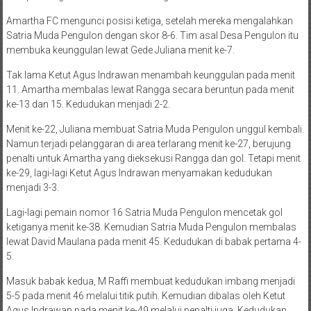
Amartha FC mengunci posisi ketiga, setelah mereka mengalahkan
Satria Muda Pengulon dengan skor 8-6. Tim asal Desa Pengulon itu
membuka keunggulan lewat Gede Juliana menit ke-7.
Tak lama Ketut Agus Indrawan menambah keunggulan pada menit
11. Amartha membalas lewat Rangga secara beruntun pada menit
ke-13 dan 15. Kedudukan menjadi 2-2.
Menit ke-22, Juliana membuat Satria Muda Pengulon unggul kembali.
Namun terjadi pelanggaran di area terlarang menit ke-27, berujung
penalti untuk Amartha yang dieksekusi Rangga dan gol. Tetapi menit
ke-29, lagi-lagi Ketut Agus Indrawan menyamakan kedudukan
menjadi 3-3.
Lagi-lagi pemain nomor 16 Satria Muda Pengulon mencetak gol
ketiganya menit ke-38. Kemudian Satria Muda Pengulon membalas
lewat David Maulana pada menit 45. Kedudukan di babak pertama 4-
5.
Masuk babak kedua, M Raffi membuat kedudukan imbang menjadi
5-5 pada menit 46 melalui titik putih. Kemudian dibalas oleh Ketut
Agus Indrawan pada menit ke-49 melalui penalti juga. Kedudukan