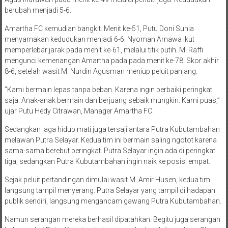
berubah menjadi 5-6.
Amartha FC kemudian bangkit. Menit ke-51, Putu Doni Sunia
menyamakan kedudukan menjadi 6-6. Nyoman Arnawa ikut
memperlebar jarak pada menit ke-61, melalui titik putih. M. Raffi
mengunci kemenangan Amartha pada pada menit ke-78. Skor akhir
8-6, setelah wasit M. Nurdin Agusman meniup peluit panjang.
”Kami bermain lepas tanpa beban. Karena ingin perbaiki peringkat
saja. Anak-anak bermain dan berjuang sebaik mungkin. Kami puas,”
ujar Putu Hedy Citrawan, Manager Amartha FC.
Sedangkan laga hidup mati juga tersaji antara Putra Kubutambahan
melawan Putra Selayar. Kedua tim ini bermain saling ngotot karena
sama-sama berebut peringkat. Putra Selayar ingin ada di peringkat
tiga, sedangkan Putra Kubutambahan ingin naik ke posisi empat.
Sejak peluit pertandingan dimulai wasit M. Amir Husen, kedua tim
langsung tampil menyerang. Putra Selayar yang tampil di hadapan
publik sendiri, langsung mengancam gawang Putra Kubutambahan.
Namun serangan mereka berhasil dipatahkan. Begitu juga serangan