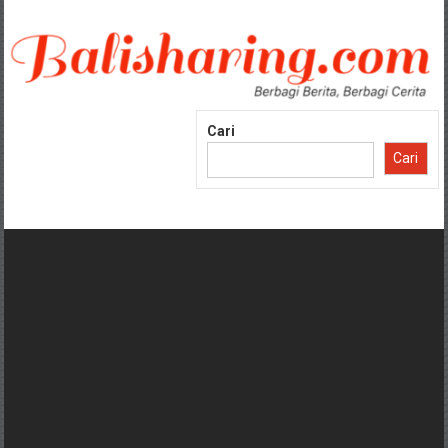
Lompat
ke
konten
Cari
Cari