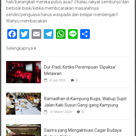
hati/barangkali mereka putus asa// //kalau rakyat sembunyi/dan
berbisik-bisik/ketika membicarakan masalahnya
sendiri/penguasa harus waspada dan belajar mendengar//
Wahyu membacakan
Facebook
Twitter
Email
Telegram
WhatsApp
Line
Share
Selengkapnya
Dur-Padi, Ketika Perempuan ‘Dipaksa’
Melawan
8 Juli 2026
0
Ramadhan di Kampung Bugis, Wabup Supit
Jalan Kaki Susuri Gang-gang Kampung
10 Maret 2026
0
Sastra yang Mengaktivasi Cagar Budaya