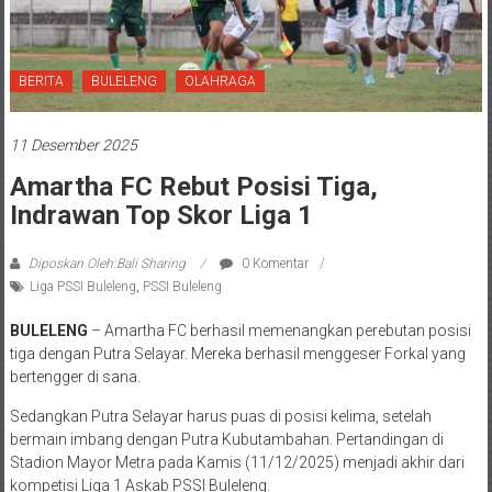
BERITA
BULELENG
OLAHRAGA
11 Desember 2025
Amartha FC Rebut Posisi Tiga,
Indrawan Top Skor Liga 1
Diposkan Oleh:Bali Sharing
0 Komentar
Liga PSSI Buleleng
,
PSSI Buleleng
BULELENG
– Amartha FC berhasil memenangkan perebutan posisi
tiga dengan Putra Selayar. Mereka berhasil menggeser Forkal yang
bertengger di sana.
Sedangkan Putra Selayar harus puas di posisi kelima, setelah
bermain imbang dengan Putra Kubutambahan. Pertandingan di
Stadion Mayor Metra pada Kamis (11/12/2025) menjadi akhir dari
kompetisi Liga 1 Askab PSSI Buleleng.