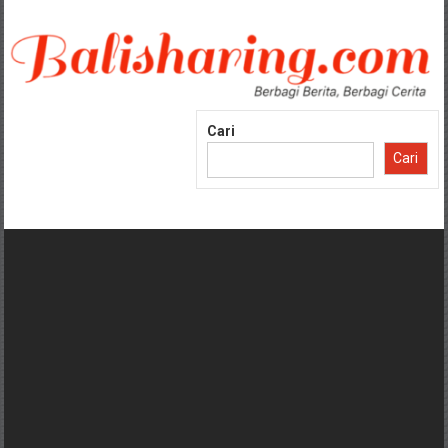
Lompat
ke
konten
Cari
Cari