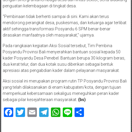
penguatan kelembagaan di tingkat desa.
“Pembinaan tidak berhenti sampai di sini. Kami akan terus
mendorong perangkat desa, puskesmas, dan keluarga agar terlibat
aktif sehingga transformasi Posyandu 6 SPM benar-benar
dirasakan manfaatnya oleh masyarakat,” ujarnya.
Pada rangkaian kegiatan Aksi Sosial tersebut, Tim Pembina
Posyandu Provinsi Bali menyerahkan bantuan sosial kepada 50
kader Posyandu Desa Penebel. Bantuan berupa 30 kilogram beras,
dua kerat telur, dan dua kotak susu diberikan sebagai bentuk
apresiasi atas pengabdian kader dalam pelayanan masyarakat.
Aksi sosial ini merupakan program rutin TP Posyandu Provinsi Bali
yang telah dilaksanakan di enam kabupaten/kota, dengan tujuan
memperkuat kebersamaan sekaligus meneguhkan peran kader
sebagai pilar kesejahteraan masyarakat.
(bs)
Facebook
Twitter
Email
Telegram
WhatsApp
Line
Share