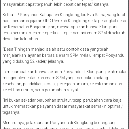
masyarakat dapat terpenuhi lebih cepat dan tepat,” katanya.
Ketua TP Posyandu Kabupaten Klungkung, Ibu Eva Satria, yang turut
hadir bersama jajaran OPD Pemkab Klungkung serta perangkat desa
se-Kecamatan Banjarangkan, menyampaikan bahwa Klungkung
terus berkomitmen memperkuat implementasi enam SPM di seluruh
desa dan kelurahan.
“Desa Tihingan menjadi salah satu contoh desa yang telah
menjalankan layanan berbasis enam SPM melalui empat Posyandu
yang didukung 52 kader,” jelasnya.
Ia menambahkan bahwa seluruh Posyandu di Klungkung telah mulai
mengimplementasikan enam SPM yang mencakup bidang
kesehatan, pendidikan, sosial, pekerjaan umum, ketenteraman dan
ketertiban umum, serta perumahan rakyat.
“Ini bukan sekadar perubahan struktur, tetapi perubahan cara kerja
untuk memastikan pelayanan dasar masyarakat semakin optimal,”
tegasnya.
Menurutnya, pelaksanaan Posyandu di Klungkung berlangsung
dengan sinergi antarlembaga desa dan lintas sektor, serta didukung