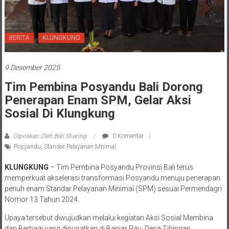
BERITA
KLUNGKUNG
9 Desember 2025
Tim Pembina Posyandu Bali Dorong
Penerapan Enam SPM, Gelar Aksi
Sosial Di Klungkung
Diposkan Oleh:Bali Sharing
0 Komentar
Posyandu
,
Standar Pelayanan Mnimal
KLUNGKUNG
– Tim Pembina Posyandu Provinsi Bali terus
memperkuat akselerasi transformasi Posyandu menuju penerapan
penuh enam Standar Pelayanan Minimal (SPM) sesuai Permendagri
Nomor 13 Tahun 2024.
Upaya tersebut diwujudkan melalui kegiatan Aksi Sosial Membina
dan Berbagi yang dipusatkan di Banjar Pau, Desa Tihingan,