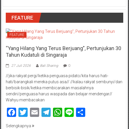
FEATURE
FEATURE
“Yang Hilang Yang Terus Berjuang”, Pertunjukan 30
Tahun Kudatuli di Singaraja
27 Juli 2026
Bali Sharing
0
//jika rakyat pergi/ketika penguasa pidato/kita harus hati-
hati/barangkali mereka putus asa// //kalau rakyat sembunyi/dan
berbisik-bisik/ketika membicarakan masalahnya
sendiri/penguasa harus waspada dan belajar mendengar//
Wahyu membacakan
Facebook
Twitter
Email
Telegram
WhatsApp
Line
Share
Selengkapnya