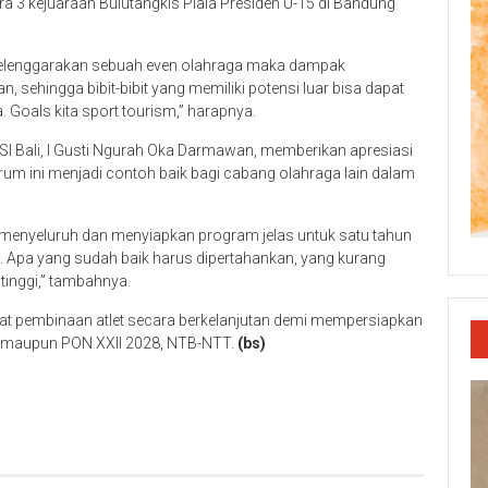
ra 3 kejuaraan Bulutangkis Piala Presiden U-15 di Bandung
enyelenggarakan sebuah even olahraga maka dampak
n, sehingga bibit-bibit yang memiliki potensi luar bisa dapat
 Goals kita sport tourism,” harapnya.
SI Bali, I Gusti Ngurah Oka Darmawan, memberikan apresiasi
orum ini menjadi contoh baik bagi cabang olahraga lain dalam
a menyeluruh dan menyiapkan program jelas untuk satu tahun
s. Apa yang sudah baik harus dipertahankan, yang kurang
 tinggi,” tambahnya.
 pembinaan atlet secara berkelanjutan demi mempersiapkan
al maupun PON XXII 2028, NTB-NTT.
(bs)
p
re