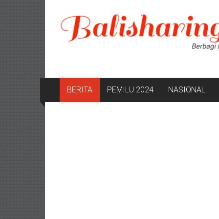
Lompat
ke
konten
BERITA
PEMILU 2024
NASIONAL