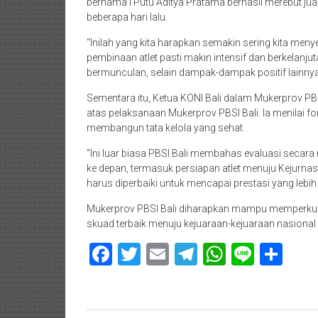
bernama I Putu Aditya Pratama berhasil merebut jua
beberapa hari lalu.
“Inilah yang kita harapkan semakin sering kita m
pembinaan atlet pasti makin intensif dan berkelanjuta
bermunculan, selain dampak-dampak positif lainnya.
Sementara itu, Ketua KONI Bali dalam Mukerprov PB
atas pelaksanaan Mukerprov PBSI Bali. Ia menilai f
membangun tata kelola yang sehat.
“Ini luar biasa PBSI Bali membahas evaluasi secar
ke depan, termasuk persiapan atlet menuju Kejurna
harus diperbaiki untuk mencapai prestasi yang lebih
Mukerprov PBSI Bali diharapkan mampu memperkuat
skuad terbaik menuju kejuaraan-kejuaraan nasion
Facebook
Twitter
Email
Telegram
WhatsAp
Line
Sha