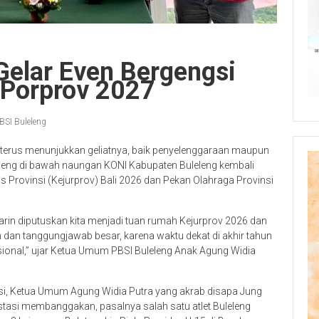
Gelar Even Bergengsi
 Porprov 2027
BSI Buleleng
 terus menunjukkan geliatnya, baik penyelenggaraan maupun
eleng di bawah naungan KONI Kabupaten Buleleng kembali
 Provinsi (Kejurprov) Bali 2026 dan Pekan Olahraga Provinsi
arin diputuskan kita menjadi tuan rumah Kejurprov 2026 dan
 dan tanggungjawab besar, karena waktu dekat di akhir tahun
nasional,” ujar Ketua Umum PBSI Buleleng Anak Agung Widia
si, Ketua Umum Agung Widia Putra yang akrab disapa Jung
estasi membanggakan, pasalnya salah satu atlet Buleleng