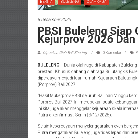
BERITA
BULELENG
OLAHRAGA
8 Desember 2025
PBSI Buleleng Siap 
Kejurprov 2026 Dan
Diposkan Oleh:Bali Sharing
0 Komentar
P
BULELENG
– Dunia olahraga di Kabupaten Buleleng
prestasi. Khusus cabang olahraga Bulutangkis Bul
dipercaya menjadi tuan rumah Kejuaraan Bulutangkis
(Porprov) Bali 2027.
“Hasil Mukerprov PBSI seluruh Bali hari Minggu kem
Porprov Bali 2027. Ini merupakan suatu kebanggaan
ini kita juga akan menggelar kejuaraan skala inter
Putra dikonfirmasi, Senin (8/12/2025).
Selain kepercayaan menyelenggarakan even bergen
Putra mengatakan Buleleng juga tidak lepas dari pr