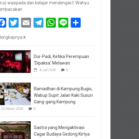
rus waspada dan belajar mendengar// Wahyu
embacakan
Facebook
Twitter
Email
Telegram
WhatsApp
Line
Share
lengkapnya
Dur-Padi, Ketika Perempuan
‘Dipaksa’ Melawan
8 Juli 2026
0
Ramadhan di Kampung Bugis,
Wabup Supit Jalan Kaki Susuri
Gang-gang Kampung
10 Maret 2026
0
Sastra yang Mengaktivasi
Cagar Budaya Gedong Kirtya