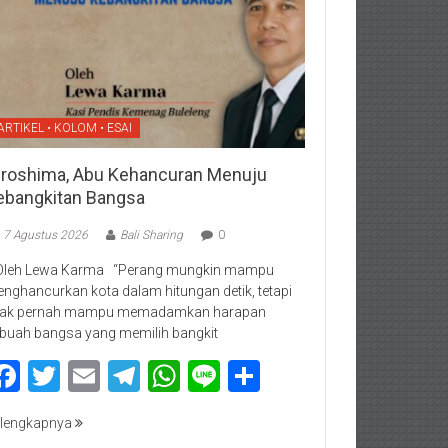
ARTIKEL • KOLOM • ESAI
iroshima, Abu Kehancuran Menuju
ebangkitan Bangsa
7 Agustus 2026
Bali Sharing
0
Oleh Lewa Karma “Perang mungkin mampu
nghancurkan kota dalam hitungan detik, tetapi
dak pernah mampu memadamkan harapan
buah bangsa yang memilih bangkit
Facebook
Twitter
Email
Telegram
WhatsApp
Line
Share
lengkapnya