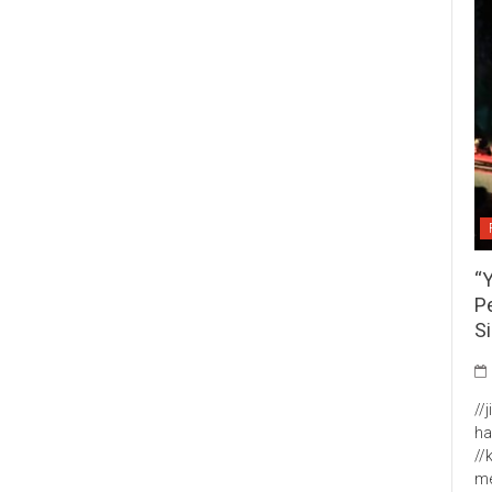
“
P
S
//
ha
//
me