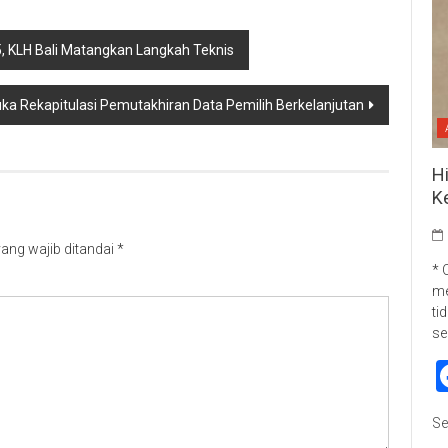
 KLH Bali Matangkan Langkah Teknis
ka Rekapitulasi Pemutakhiran Data Pemilih Berkelanjutan
H
K
ang wajib ditandai
*
* 
me
ti
se
Se