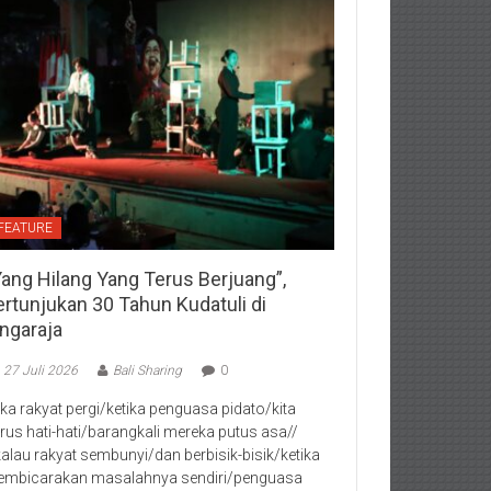
FEATURE
Yang Hilang Yang Terus Berjuang”,
ertunjukan 30 Tahun Kudatuli di
ingaraja
27 Juli 2026
Bali Sharing
0
jika rakyat pergi/ketika penguasa pidato/kita
rus hati-hati/barangkali mereka putus asa//
kalau rakyat sembunyi/dan berbisik-bisik/ketika
mbicarakan masalahnya sendiri/penguasa