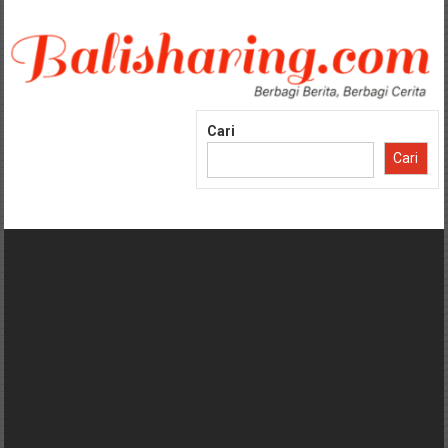
Lompat
ke
konten
Cari
Cari