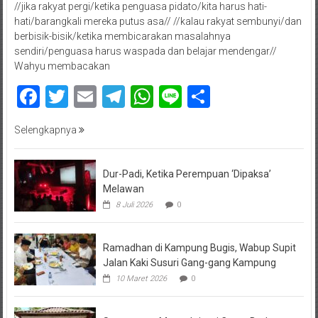
//jika rakyat pergi/ketika penguasa pidato/kita harus hati-
hati/barangkali mereka putus asa// //kalau rakyat sembunyi/dan
berbisik-bisik/ketika membicarakan masalahnya
sendiri/penguasa harus waspada dan belajar mendengar//
Wahyu membacakan
Facebook
Twitter
Email
Telegram
WhatsApp
Line
Share
Selengkapnya
Dur-Padi, Ketika Perempuan ‘Dipaksa’
Melawan
8 Juli 2026
0
Ramadhan di Kampung Bugis, Wabup Supit
Jalan Kaki Susuri Gang-gang Kampung
10 Maret 2026
0