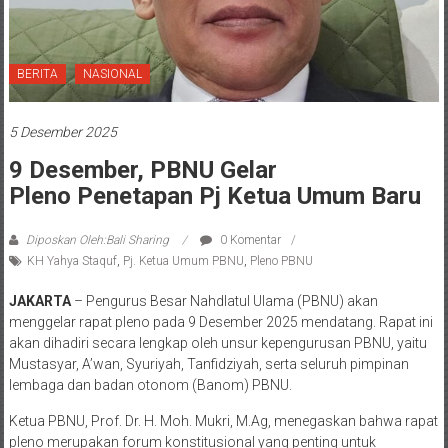
BERITA
NASIONAL
5 Desember 2025
9 Desember, PBNU Gelar
Pleno Penetapan Pj Ketua Umum Baru
Diposkan Oleh:Bali Sharing
0 Komentar
KH Yahya Staquf
,
Pj. Ketua Umum PBNU
,
Pleno PBNU
JAKARTA
– Pengurus Besar Nahdlatul Ulama (PBNU) akan
menggelar rapat pleno pada 9 Desember 2025 mendatang. Rapat ini
akan dihadiri secara lengkap oleh unsur kepengurusan PBNU, yaitu
Mustasyar, A’wan, Syuriyah, Tanfidziyah, serta seluruh pimpinan
lembaga dan badan otonom (Banom) PBNU.
Ketua PBNU, Prof. Dr. H. Moh. Mukri, M.Ag, menegaskan bahwa rapat
pleno merupakan forum konstitusional yang penting untuk