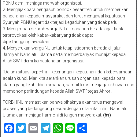
PBNU demi menjaga marwah organisasi.
2. Mengajak para pengasuh pondok pesantren untuk memberikan
pencerahan kepada masyarakat dan turut mengawal keputusan
Syuriyah PBNU agar tidak terjadi kegaduhan yang tidak perlu.
3. Mengimbau seluruh warga NU di manapun berada agar tidak
terprovokasi oleh kabar-kabar yang tidak dapat
dipertanggungjawabkan.
4. Menyerukan warga NU untuk tetap istiqomah berada di jalur
Jamiyah Nahdlatul Ulama serta memperbanyak munajat kepada
Allah SWT demi kemaslahatan organisasi.
“Dalam situasi seperti ini, ketenangan, kepatuhan, dan kebersamaan
adalah kunci. Mari kita serahkan urusan organisasi kepada para
ulama yang telah diberi amanah, sambil terus menjaga ukhuwah dan
memohon perlindungan kepada Allah SWT,” tegas Ahrori.
FORBHINU memastikan bahwa pihaknya akan terus mengawal
proses yang berlangsung sesuai dengan nilai-nilai luhur Nahdlatul
Ulama dan menjaga harmoni di tengah masyarakat.
(bs)
Facebook
Twitter
Email
Telegram
WhatsApp
Line
Share