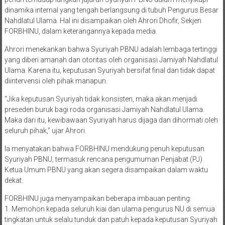
dinamika internal yang tengah berlangsung di tubuh Pengurus Besar
Nahdlatul Ulama. Hal ini disampaikan oleh Ahrori Dhofir, Sekjen
FORBHINU, dalam keterangannya kepada media.
Ahrori menekankan bahwa Syuriyah PBNU adalah lembaga tertinggi
yang diberi amanah dan otoritas oleh organisasi Jamiyah Nahdlatul
Ulama. Karena itu, keputusan Syuriyah bersifat final dan tidak dapat
diintervensi oleh pihak manapun.
“Jika keputusan Syuriyah tidak konsisten, maka akan menjadi
preseden buruk bagi roda organisasi Jamiyah Nahdlatul Ulama.
Maka dari itu, kewibawaan Syuriyah harus dijaga dan dihormati oleh
seluruh pihak,” ujar Ahrori.
Ia menyatakan bahwa FORBHINU mendukung penuh keputusan
Syuriyah PBNU, termasuk rencana pengumuman Penjabat (PJ)
Ketua Umum PBNU yang akan segera disampaikan dalam waktu
dekat.
FORBHINU juga menyampaikan beberapa imbauan penting:
1. Memohon kepada seluruh kiai dan ulama pengurus NU di semua
tingkatan untuk selalu tunduk dan patuh kepada keputusan Syuriyah