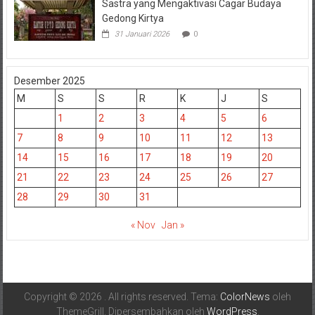
Sastra yang Mengaktivasi Cagar Budaya
Gedong Kirtya
31 Januari 2026
0
Desember 2025
M
S
S
R
K
J
S
1
2
3
4
5
6
7
8
9
10
11
12
13
14
15
16
17
18
19
20
21
22
23
24
25
26
27
28
29
30
31
« Nov
Jan »
Copyright © 2026
. All rights reserved. Tema:
ColorNews
oleh
ThemeGrill. Dipersembahkan oleh
WordPress
.