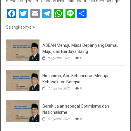
mendatang dalam keadaan lebih baik.” Indonesia memperingati
Facebook
Twitter
Email
Telegram
WhatsApp
Line
Share
Selengkapnya
ASEAN Menuju Masa Depan yang Damai,
Maju, dan Berdaya Saing
8 Agustus 2026
0
Hiroshima, Abu Kehancuran Menuju
Kebangkitan Bangsa
7 Agustus 2026
0
Gerak Jalan sebagai Optimisme dan
Nasionalisme
5 Agustus 2026
0