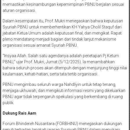
memastikan kesinambungan kepemimpinan PBNU berjalan sesuai
aturan organisasi.
Dalam kesempatan itu, Prof. Mukri menegaskan bahwa keputusan
Syuriah PBNU untuk memberhentikan KH Yahya Cholil Staquf dari
jabatan Ketua Umum adalah keputusan final, dan mengikat. Rapat
pleno mendatang menjadi bagian dari tindak lanjut mekanisme
organisasi sesuai amanat Syuriah PBNU.
“Insyaa Allah. Salah satu agendanya adalah penetapan Pj Ketum
PBNU,” ujar Prof. Mukri, Jumat (5/12/2025). Ia menambahkan
bahwa seluruh proses akan ditempuh dengan menjunjung tinggi nilai
keulamaan, kehati-hatian, serta tata tertib organisasi.
PBNU mengimbau seluruh warga Nahdliyin untuk tetap tenang,
menjaga ukhuwah, dan mengikuti informasi resmi yang dikeluarkan
PBNU agar tidak terpengaruh spekulasi yang berkembang di ruang
publik.
Dukung Rais Aam
Forum Bhindereh Nusantara (FORBHINU) menegaskan dukungan
penuh terhadap langkah jajaran Syuriyah PBNU dalam menyikapi