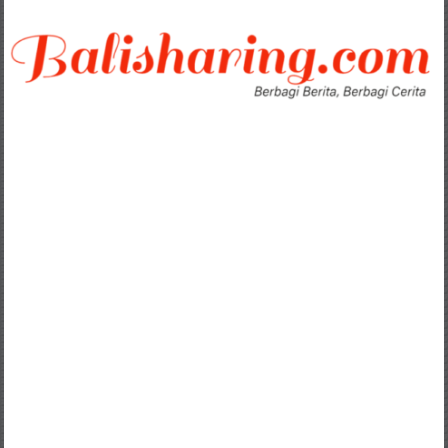
Lompat
ke
konten