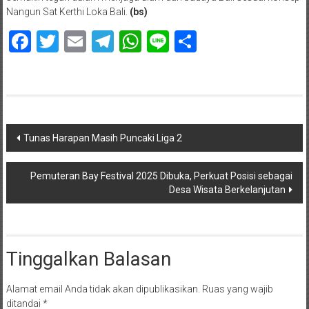
Nangun Sat Kerthi Loka Bali.
(bs)
Facebook
Twitter
Email
Telegram
WhatsApp
Line
Share
Navigasi
Tunas Harapan Masih Puncaki Liga 2
pos
Pemuteran Bay Festival 2025 Dibuka, Perkuat Posisi sebagai
Desa Wisata Berkelanjutan
Tinggalkan Balasan
Alamat email Anda tidak akan dipublikasikan.
Ruas yang wajib
ditandai
*