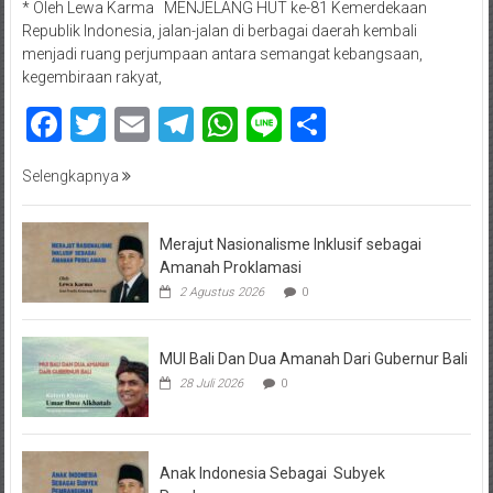
* Oleh Lewa Karma MENJELANG HUT ke-81 Kemerdekaan
Republik Indonesia, jalan-jalan di berbagai daerah kembali
menjadi ruang perjumpaan antara semangat kebangsaan,
kegembiraan rakyat,
Facebook
Twitter
Email
Telegram
WhatsApp
Line
Share
Selengkapnya
Merajut Nasionalisme Inklusif sebagai
Amanah Proklamasi
2 Agustus 2026
0
MUI Bali Dan Dua Amanah Dari Gubernur Bali
28 Juli 2026
0
Anak Indonesia Sebagai Subyek