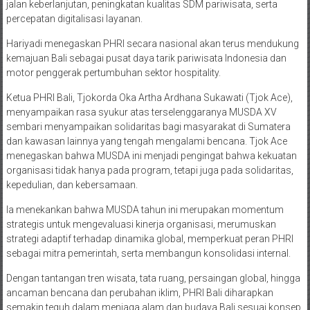
jalan keberlanjutan, peningkatan kualitas SDM pariwisata, serta
percepatan digitalisasi layanan.
Hariyadi menegaskan PHRI secara nasional akan terus mendukung
kemajuan Bali sebagai pusat daya tarik pariwisata Indonesia dan
motor penggerak pertumbuhan sektor hospitality.
Ketua PHRI Bali, Tjokorda Oka Artha Ardhana Sukawati (Tjok Ace),
menyampaikan rasa syukur atas terselenggaranya MUSDA XV
sembari menyampaikan solidaritas bagi masyarakat di Sumatera
dan kawasan lainnya yang tengah mengalami bencana. Tjok Ace
menegaskan bahwa MUSDA ini menjadi pengingat bahwa kekuatan
organisasi tidak hanya pada program, tetapi juga pada solidaritas,
kepedulian, dan kebersamaan.
Ia menekankan bahwa MUSDA tahun ini merupakan momentum
strategis untuk mengevaluasi kinerja organisasi, merumuskan
strategi adaptif terhadap dinamika global, memperkuat peran PHRI
sebagai mitra pemerintah, serta membangun konsolidasi internal.
Dengan tantangan tren wisata, tata ruang, persaingan global, hingga
ancaman bencana dan perubahan iklim, PHRI Bali diharapkan
semakin teguh dalam menjaga alam dan budaya Bali sesuai konsep