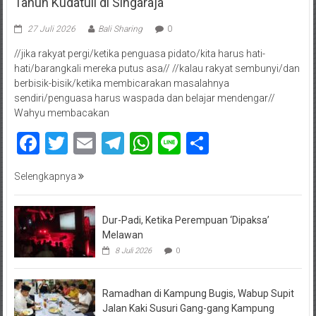
Tahun Kudatuli di Singaraja
27 Juli 2026
Bali Sharing
0
//jika rakyat pergi/ketika penguasa pidato/kita harus hati-
hati/barangkali mereka putus asa// //kalau rakyat sembunyi/dan
berbisik-bisik/ketika membicarakan masalahnya
sendiri/penguasa harus waspada dan belajar mendengar//
Wahyu membacakan
Facebook
Twitter
Email
Telegram
WhatsApp
Line
Share
Selengkapnya
Dur-Padi, Ketika Perempuan ‘Dipaksa’
Melawan
8 Juli 2026
0
Ramadhan di Kampung Bugis, Wabup Supit
Jalan Kaki Susuri Gang-gang Kampung