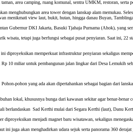
i taman, area camping, ruang komunal, sentra UMKM, restoran, serta pen
akan menghubungkan area tower dengan lanskap alam memukau. Selesai 
wan menikmati view laut, bukit, hutan, hingga danau Buyan, Tamblinga
tan Gubernur DKI Jakarta, Basuki Tjahaja Purnama (Ahok), yang semp
 wisata, tetapi juga berfungsi sebagai pusat penyiaran. Saat ini, 22 
r ini diproyeksikan memperkuat infrastruktur penyiaran sekaligus memp
k Rp 10 miliar untuk pembangunan jalan lingkar dari Desa Lemukih se
a. Pohon-pohon yang ada akan dipertahankan sebagai bagian dari lanska
buhan lokal, khususnya bunga dari kawasan sekitar agar benar-benar co
 berlandaskan Sad Kerthi mulai dari Segara Kerthi (laut), Danu Kert
iproyeksikan menjadi magnet baru wisatawan, sekaligus menegaskan 
ut ini juga akan menghadirkan udara sejuk serta panorama 360 derajat ya