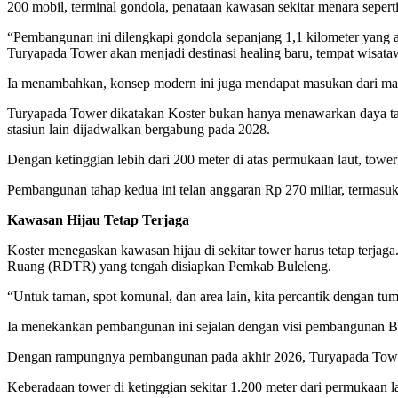
200 mobil, terminal gondola, penataan kawasan sekitar menara sepert
“Pembangunan ini dilengkapi gondola sepanjang 1,1 kilometer yang 
Turyapada Tower akan menjadi destinasi healing baru, tempat wisata
Ia menambahkan, konsep modern ini juga mendapat masukan dari man
Turyapada Tower dikatakan Koster bukan hanya menawarkan daya tarik
stasiun lain dijadwalkan bergabung pada 2028.
Dengan ketinggian lebih dari 200 meter di atas permukaan laut, towe
Pembangunan tahap kedua ini telan anggaran Rp 270 miliar, termasu
Kawasan Hijau Tetap Terjaga
Koster menegaskan kawasan hijau di sekitar tower harus tetap terjag
Ruang (RDTR) yang tengah disiapkan Pemkab Buleleng.
“Untuk taman, spot komunal, dan area lain, kita percantik dengan tum
Ia menekankan pembangunan ini sejalan dengan visi pembangunan Bali
Dengan rampungnya pembangunan pada akhir 2026, Turyapada Tower d
Keberadaan tower di ketinggian sekitar 1.200 meter dari permukaan la