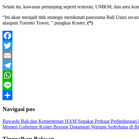
Selain itu, kawasan penunjang seperti restoran, UMKM, dan area ko
“Ini akan menjadi titik strategis menikmati panorama Bali Utara se
ataupun Toronto Tower, ” pungkas Koster.
(*)
Facebook
Twitter
Email
Telegram
WhatsApp
Line
Share
Navigasi pos
Bawaslu Bali dan Kementerian HAM Sepakat Perkuat Perlindungan 
Momen Gubernur Koster Borong Dagangan Warung Sederhana di Bu
Tinggalkan Balasan