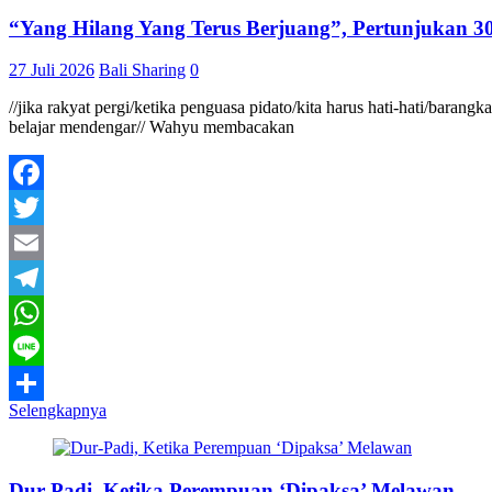
“Yang Hilang Yang Terus Berjuang”, Pertunjukan 30
27 Juli 2026
Bali Sharing
0
//jika rakyat pergi/ketika penguasa pidato/kita harus hati-hati/baran
belajar mendengar// Wahyu membacakan
Facebook
Twitter
Email
Telegram
WhatsApp
Line
Selengkapnya
Share
Dur-Padi, Ketika Perempuan ‘Dipaksa’ Melawan