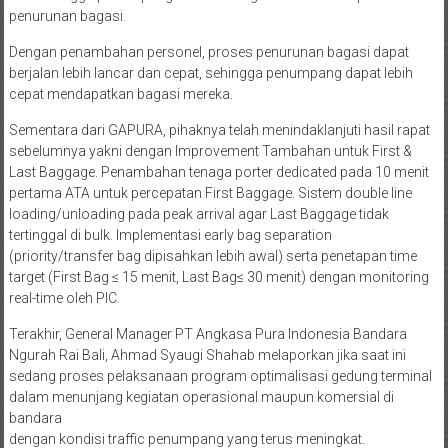
penurunan bagasi.
Dengan penambahan personel, proses penurunan bagasi dapat
berjalan lebih lancar dan cepat, sehingga penumpang dapat lebih
cepat mendapatkan bagasi mereka.
Sementara dari GAPURA, pihaknya telah menindaklanjuti hasil rapat
sebelumnya yakni dengan Improvement Tambahan untuk First &
Last Baggage. Penambahan tenaga porter dedicated pada 10 menit
pertama ATA untuk percepatan First Baggage. Sistem double line
loading/unloading pada peak arrival agar Last Baggage tidak
tertinggal di bulk. Implementasi early bag separation
(priority/transfer bag dipisahkan lebih awal) serta penetapan time
target (First Bag ≤ 15 menit, Last Bag≤ 30 menit) dengan monitoring
real-time oleh PIC.
Terakhir, General Manager PT Angkasa Pura Indonesia Bandara
Ngurah Rai Bali, Ahmad Syaugi Shahab melaporkan jika saat ini
sedang proses pelaksanaan program optimalisasi gedung terminal
dalam menunjang kegiatan operasional maupun komersial di
bandara
dengan kondisi traffic penumpang yang terus meningkat.