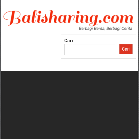
Lompat
ke
konten
Cari
Cari