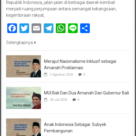
Republik Indonesia, jalan-jalan di berbagai daerah kembali
menjadi ruang perjumpaan antara semangat kebangsaan,
kegembiraan rakyat,
Facebook
Twitter
Email
Telegram
WhatsApp
Line
Share
Selengkapnya
Merajut Nasionalisme Inklusif sebagai
Amanah Proklamasi
2 Agustus 2026
0
MUI Bali Dan Dua Amanah Dari Gubernur Bali
28 Juli 2026
0
Anak Indonesia Sebagai Subyek
Pembangunan