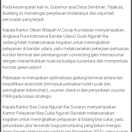
Pada kesempatan kali ini, Gubernur asal Desa Sembiran, Tejakula,
Buleleng ini mendengar penjelasan tindaklanjut dari sejumlah
persoalan yang terjadi.
Kepala Kantor Otban Wilayah IV Cecep Kurniawan menyampaikan,
Angkasa Pura Indonesia Bandar Udara I Gusti Ngurah Rai
sedang/telah melaksanakan kegiatan untuk meningkatkan
pelayanan di bandar udara, yaitu melaksanakan pekerjaan perluasan
koridor terminal dan pembangunan connecting gate internasional
dengan menambahkan nuansa budaya nusantara dan memperluas
konsep
green-airport
.
Pekerjaan ini merupakan optimalisasi gedung terminal antara lain
beautifikasi area toilet (termasuk perbaikan toilet rusak dan
peningkatan kebersihan),
counter check-in
dan penyediaan
counter
PWA pada lokasi strategis.
Kepala Kantor Bea Cukai Ngurah Rai Sunaryo menyampaikan
Kantor Pelayanan Bea Cukai Ngurah Rai telah melaksanakan
kegiatan untuk meningkatkan pelayanan di bidang bea cukai, yaitu
penyediaan jalur tersendiri bagi penumpang yang belum mengisi
form (target pelaksanaan pada bulan Nopember 2025), penyusunan