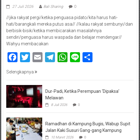
27 Juli 2026
Bali Sharing
0
//jika rakyat pergi/ketika penguasa pidato/kita harus hati-
hati/barangkali mereka putus asa// //kalau rakyat sembunyi/dan
berbisik-bisik/ketika membicarakan masalahnya
sendiri/penguasa harus waspada dan belajar mendengar//
Wahyu membacakan
Facebook
Twitter
Email
Telegram
WhatsApp
Line
Share
Selengkapnya
Dur-Padi, Ketika Perempuan ‘Dipaksa’
Melawan
8 Juli 2026
0
Ramadhan di Kampung Bugis, Wabup Supit
Jalan Kaki Susuri Gang-gang Kampung
10 Maret 2026
0