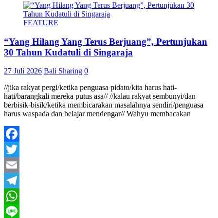
FEATURE
“Yang Hilang Yang Terus Berjuang”, Pertunjukan
30 Tahun Kudatuli di Singaraja
27 Juli 2026
Bali Sharing
0
//jika rakyat pergi/ketika penguasa pidato/kita harus hati-
hati/barangkali mereka putus asa// //kalau rakyat sembunyi/dan
berbisik-bisik/ketika membicarakan masalahnya sendiri/penguasa
harus waspada dan belajar mendengar// Wahyu membacakan
Facebook
Twitter
Email
Telegram
WhatsApp