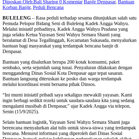
Diposkan Oleh:Bali Sharing
0 Komentar
Banjir Denpasar
,
Bantuan
Korban Banjir
,
Peduli Bencana
BULELENG
– Rasa peduli terhadap sesama ditunjukkan salah satu
Pemuda Pelopor Bidang Seni di Buleleng Kadek Angga Wahyu.
Melalui inisiatif pribadinya, Kadek Angga Wahyu Pradana yang
juga selaku Ketua Yayasan Seni Wahyu Semara Shanti yang
beralamat di Desa Tegallinggah, Kecamatan Sukasada, menyalurkan
bantuan bagi masyarakat yang terdampak bencana banjir di
Denpasar.
Bantuan yang disalurkan berupa 200 kotak konsumsi, paket
sembako, serta sejumlah uang tunai. Penyaluran dilakukan dengan
menggandeng Dinas Sosial Kota Denpasar agar tepat sasaran.
Bantuan langsung diteruskan ke posko dan warga terdampak
melalui koordinasi resmi bersama pihak Dinsos.
“Ini murni inisiatif pribadi saya sekaligus mewakili yayasan. Kami
ingin berbagi sedikit rezeki untuk saudara-saudara kita yang sedang
mengalami musibah di Denpasar,” ujar Kadek Angga via telepon,
Senin (15/9/2025).
Selain bantuan logistik, Yayasan Seni Wahyu Semara Shanti juga
berencana menyalurkan alat tulis untuk siswa-siswa yang terdampak
bencana. Menurut informasi yang diperoleh dari Dinas Sosial
Denpasar, banyak pelajar kehilangan perlengkapan sekolah akibat