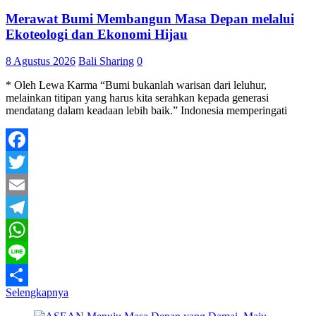
Merawat Bumi Membangun Masa Depan melalui
Ekoteologi dan Ekonomi Hijau
8 Agustus 2026
Bali Sharing
0
* Oleh Lewa Karma “Bumi bukanlah warisan dari leluhur,
melainkan titipan yang harus kita serahkan kepada generasi
mendatang dalam keadaan lebih baik.” Indonesia memperingati
Facebook
Twitter
Email
Telegram
WhatsApp
Line
Selengkapnya
Share