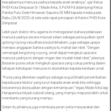
kewajibannya manusa yadnya kepada anak-anaknya,” ujar Ketua
PHDI Kota Denpasar Dr. I Made Arka, S.Pd M.Pd didampingi Ketua
Panitia Putu Gede Himawan Saputra SE MM kepada media pada
Rabu (26/8/2025) di sela-sela rapat persiapan di Kantor PHDI Kota
Denpasar.
Lebih jauh doktor ilmu agama ini menegaskan bahwa pelaksaan
manusa yadnya secara massal selain sebagai perwujudkan spirit
gotong royong vasudhaiva kutumbhakam, juga sebagai upaya
menepis anggapan bahwa yadnya itu mahal dan ribet. “Dengan
semangat bergotong royong, umat dapat mengikuti upacara
manusa yadnya ini dengan ringan dan mudah tidak ribet,” jelasnya.
Besaran punia untuk mengikuti upacara yang cukup penting dalam
tahapan kehidupan manusia ini diserahkan kepada kerelaan umat.
“Punia yang diberikan sejatinya sebagai wujud bhakti persembahan
kepada para leluhur yang turun kepada anak-anak kita sehingga
besarannya disesuaikan dengan kemampuan,” tegas Made Arka lagi.
Harapannya terjadi subsidi silang, yang mampu mepunia lebih untuk
membantu yang kurang mampu.
Selain itu pihaknya juga membuka peran serta masyarakat dan