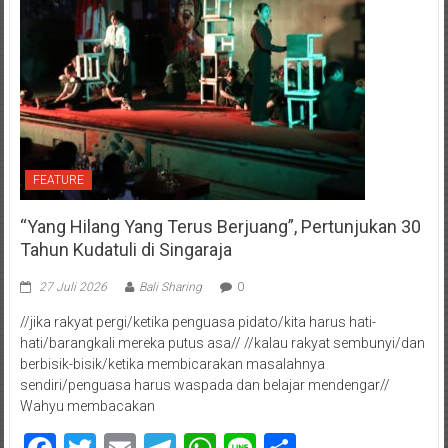
FEATURE
“Yang Hilang Yang Terus Berjuang”, Pertunjukan 30
Tahun Kudatuli di Singaraja
27 Juli 2026
Bali Sharing
0
//jika rakyat pergi/ketika penguasa pidato/kita harus hati-
hati/barangkali mereka putus asa// //kalau rakyat sembunyi/dan
berbisik-bisik/ketika membicarakan masalahnya
sendiri/penguasa harus waspada dan belajar mendengar//
Wahyu membacakan