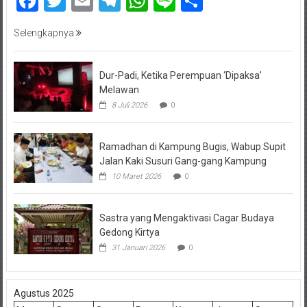
Facebook
Twitter
Email
Telegram
WhatsApp
Line
Share
Selengkapnya
Dur-Padi, Ketika Perempuan ‘Dipaksa’
Melawan
8 Juli 2026
0
Ramadhan di Kampung Bugis, Wabup Supit
Jalan Kaki Susuri Gang-gang Kampung
10 Maret 2026
0
Sastra yang Mengaktivasi Cagar Budaya
Gedong Kirtya
31 Januari 2026
0
Agustus 2025