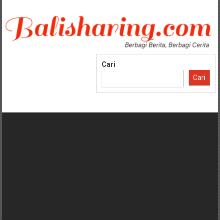
Lompat
ke
konten
Cari
Cari