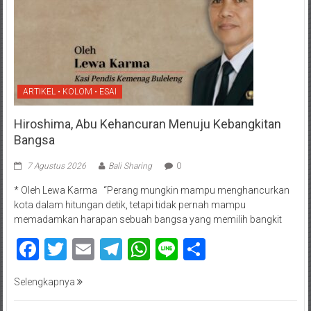
ARTIKEL • KOLOM • ESAI
Hiroshima, Abu Kehancuran Menuju Kebangkitan
Bangsa
7 Agustus 2026
Bali Sharing
0
* Oleh Lewa Karma “Perang mungkin mampu menghancurkan
kota dalam hitungan detik, tetapi tidak pernah mampu
memadamkan harapan sebuah bangsa yang memilih bangkit
Facebook
Twitter
Email
Telegram
WhatsApp
Line
Share
Selengkapnya