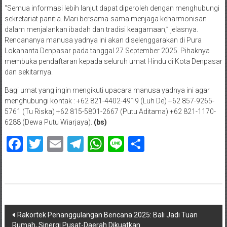
“Semua informasi lebih lanjut dapat diperoleh dengan menghubungi
sekretariat panitia. Mari bersama-sama menjaga keharmonisan
dalam menjalankan ibadah dan tradisi keagamaan,” jelasnya.
Rencananya manusa yadnya ini akan diselenggarakan di Pura
Lokananta Denpasar pada tanggal 27 September 2025. Pihaknya
membuka pendaftaran kepada seluruh umat Hindu di Kota Denpasar
dan sekitarnya.
Bagi umat yang ingin mengikuti upacara manusa yadnya ini agar
menghubungi kontak : +62 821-4402-4919 (Luh De) +62 857-9265-
5761 (Tu Riska) +62 815-5801-2667 (Putu Aditama) +62 821-1170-
6288 (Dewa Putu Wiarjaya).
(bs)
Facebook
Twitter
Email
Telegram
WhatsApp
Line
Share
Navigasi
Rakortek Penanggulangan Bencana 2025: Bali Jadi Tuan
Rumah, Sinergi Pusat-Daerah Dikuatkan