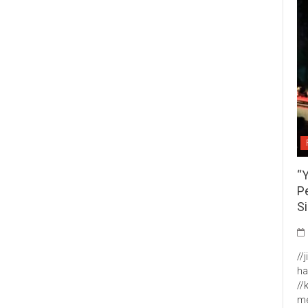
“
P
S
//
ha
//
me