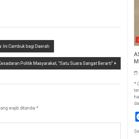
p
re
a: Ini Cambuk bagi Daerah
A
M
Kesadaran Politik Masyarakat, “Satu Suara Sangat Berarti”
* 
te
ha
da
ang wajib ditandai
*
Se