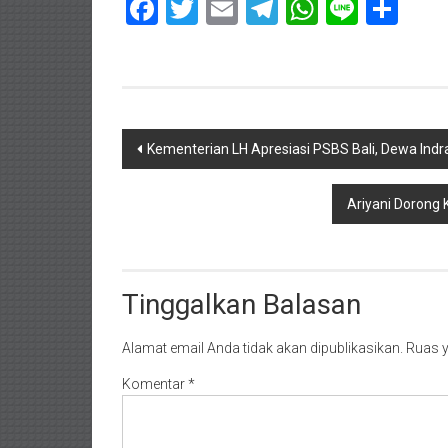
Facebook
Twitter
Email
Telegram
WhatsAp
Line
Sha
Navigasi
Kementerian LH Apresiasi PSBS Bali, Dewa Indr
pos
Ariyani Dorong 
Tinggalkan Balasan
Alamat email Anda tidak akan dipublikasikan.
Ruas y
Komentar
*