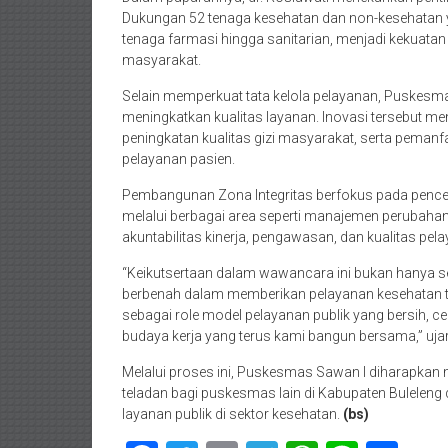
Dukungan 52 tenaga kesehatan dan non-kesehatan yan
tenaga farmasi hingga sanitarian, menjadi kekuat
masyarakat.
Selain memperkuat tata kelola pelayanan, Puskesm
meningkatkan kualitas layanan. Inovasi tersebut m
peningkatan kualitas gizi masyarakat, serta pemanf
pelayanan pasien.
Pembangunan Zona Integritas berfokus pada penceg
melalui berbagai area seperti manajemen perubaha
akuntabilitas kinerja, pengawasan, dan kualitas pel
“Keikutsertaan dalam wawancara ini bukan hanya se
berbenah dalam memberikan pelayanan kesehatan 
sebagai role model pelayanan publik yang bersih, cep
budaya kerja yang terus kami bangun bersama,” ujar 
Melalui proses ini, Puskesmas Sawan I diharapka
teladan bagi puskesmas lain di Kabupaten Bulelen
layanan publik di sektor kesehatan.
(bs)