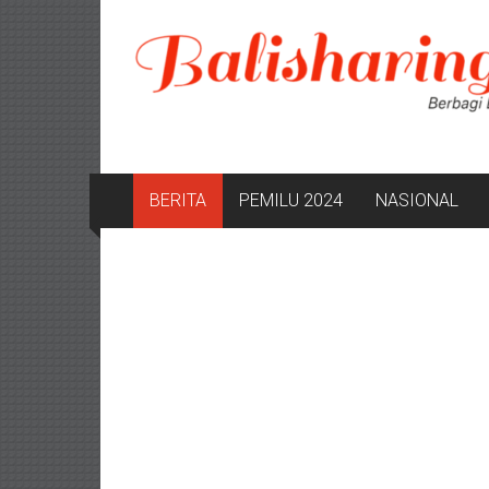
Lompat
ke
konten
BERITA
PEMILU 2024
NASIONAL