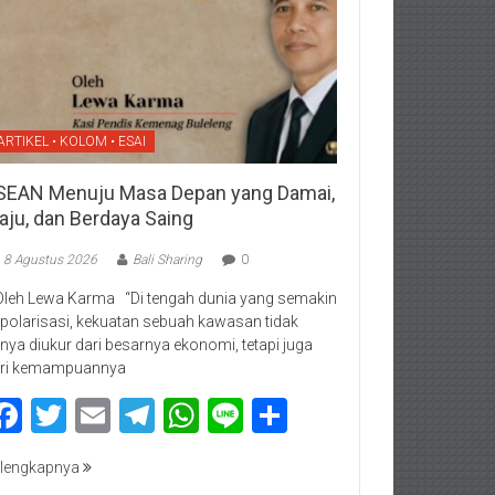
ARTIKEL • KOLOM • ESAI
SEAN Menuju Masa Depan yang Damai,
aju, dan Berdaya Saing
8 Agustus 2026
Bali Sharing
0
Oleh Lewa Karma “Di tengah dunia yang semakin
rpolarisasi, kekuatan sebuah kawasan tidak
nya diukur dari besarnya ekonomi, tetapi juga
ri kemampuannya
Facebook
Twitter
Email
Telegram
WhatsApp
Line
Share
lengkapnya