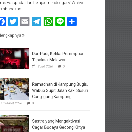
rus waspada dan belajar mendengar// Wahyu
embacakan
Facebook
Twitter
Email
Telegram
WhatsApp
Line
Share
lengkapnya
Dur-Padi, Ketika Perempuan
‘Dipaksa’ Melawan
8 Juli 2026
0
Ramadhan di Kampung Bugis,
Wabup Supit Jalan Kaki Susuri
Gang-gang Kampung
10 Maret 2026
0
Sastra yang Mengaktivasi
Cagar Budaya Gedong Kirtya