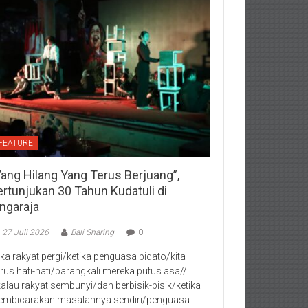
FEATURE
Yang Hilang Yang Terus Berjuang”,
ertunjukan 30 Tahun Kudatuli di
ingaraja
27 Juli 2026
Bali Sharing
0
jika rakyat pergi/ketika penguasa pidato/kita
rus hati-hati/barangkali mereka putus asa//
kalau rakyat sembunyi/dan berbisik-bisik/ketika
mbicarakan masalahnya sendiri/penguasa