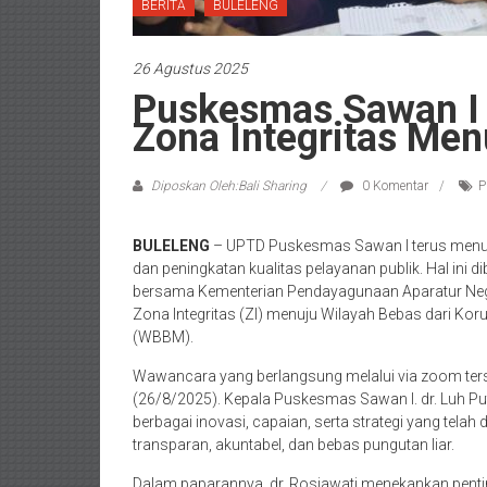
BERITA
BULELENG
26 Agustus 2025
Puskesmas Sawan I
Zona Integritas M
Diposkan Oleh:Bali Sharing
0 Komentar
P
BULELENG
– UPTD Puskesmas Sawan I terus menu
dan peningkatan kualitas pelayanan publik. Hal ini
bersama Kementerian Pendayagunaan Aparatur Neg
Zona Integritas (ZI) menuju Wilayah Bebas dari Kor
(WBBM).
Wawancara yang berlangsung melalui via zoom ters
(26/8/2025). Kepala Puskesmas Sawan I. dr. Luh Pu
berbagai inovasi, capaian, serta strategi yang tel
transparan, akuntabel, dan bebas pungutan liar.
Dalam paparannya, dr. Rosiawati menekankan penting