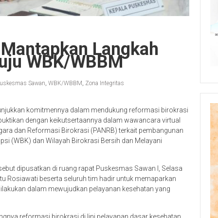
 Mantapkan Langkah
enuju WBK/WBBM
uskesmas Sawan
,
WBK/WBBM
,
Zona Integritas
njukkan komitmennya dalam mendukung reformasi birokrasi
 dibuktikan dengan keikutsertaannya dalam wawancara virtual
ara dan Reformasi Birokrasi (PANRB) terkait pembangunan
upsi (WBK) dan Wilayah Birokrasi Bersih dan Melayani
ebut dipusatkan di ruang rapat Puskesmas Sawan I, Selasa
tu Rosiawati beserta seluruh tim hadir untuk memaparkan
ah dilakukan dalam mewujudkan pelayanan kesehatan yang
nya reformasi birokrasi di lini pelayanan dasar kesehatan.