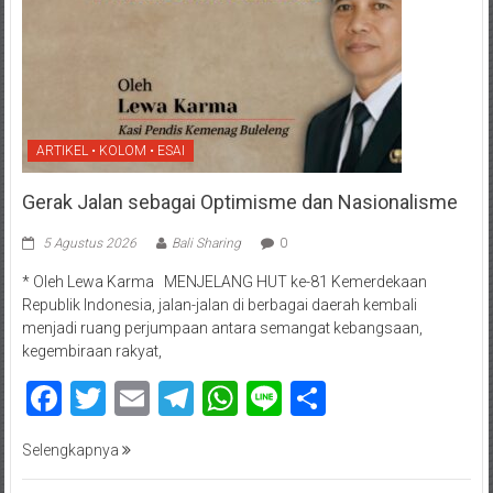
ARTIKEL • KOLOM • ESAI
Gerak Jalan sebagai Optimisme dan Nasionalisme
5 Agustus 2026
Bali Sharing
0
* Oleh Lewa Karma MENJELANG HUT ke-81 Kemerdekaan
Republik Indonesia, jalan-jalan di berbagai daerah kembali
menjadi ruang perjumpaan antara semangat kebangsaan,
kegembiraan rakyat,
Facebook
Twitter
Email
Telegram
WhatsApp
Line
Share
Selengkapnya