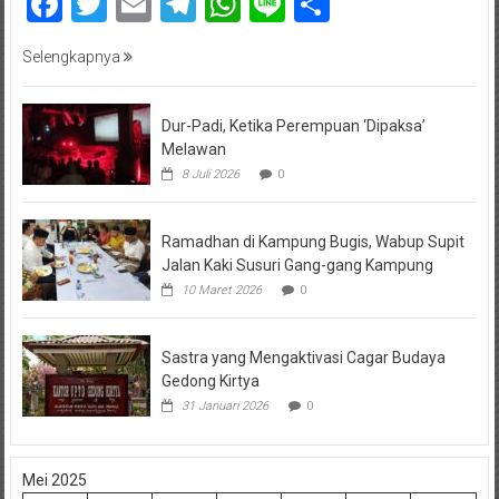
Facebook
Twitter
Email
Telegram
WhatsApp
Line
Share
Selengkapnya
Dur-Padi, Ketika Perempuan ‘Dipaksa’
Melawan
8 Juli 2026
0
Ramadhan di Kampung Bugis, Wabup Supit
Jalan Kaki Susuri Gang-gang Kampung
10 Maret 2026
0
Sastra yang Mengaktivasi Cagar Budaya
Gedong Kirtya
31 Januari 2026
0
Mei 2025