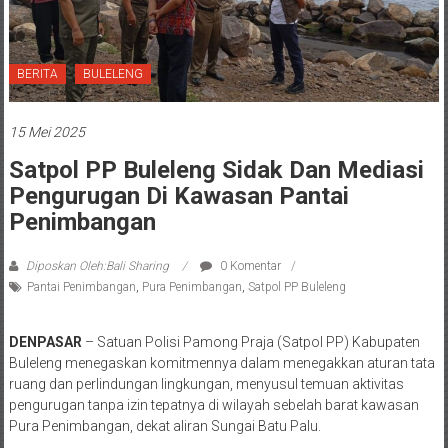
BERITA
BULELENG
15 Mei 2025
Satpol PP Buleleng Sidak Dan Mediasi
Pengurugan Di Kawasan Pantai
Penimbangan
Diposkan Oleh:Bali Sharing
0 Komentar
Pantai Penimbangan
,
Pura Penimbangan
,
Satpol PP Buleleng
DENPASAR
– Satuan Polisi Pamong Praja (Satpol PP) Kabupaten
Buleleng menegaskan komitmennya dalam menegakkan aturan tata
ruang dan perlindungan lingkungan, menyusul temuan aktivitas
pengurugan tanpa izin tepatnya di wilayah sebelah barat kawasan
Pura Penimbangan, dekat aliran Sungai Batu Palu.