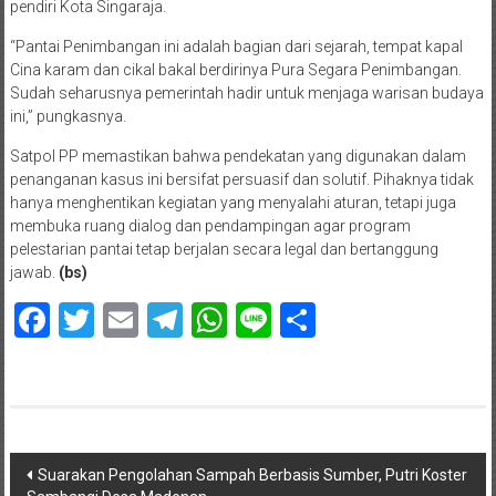
pendiri Kota Singaraja.
“Pantai Penimbangan ini adalah bagian dari sejarah, tempat kapal
Cina karam dan cikal bakal berdirinya Pura Segara Penimbangan.
Sudah seharusnya pemerintah hadir untuk menjaga warisan budaya
ini,” pungkasnya.
Satpol PP memastikan bahwa pendekatan yang digunakan dalam
penanganan kasus ini bersifat persuasif dan solutif. Pihaknya tidak
hanya menghentikan kegiatan yang menyalahi aturan, tetapi juga
membuka ruang dialog dan pendampingan agar program
pelestarian pantai tetap berjalan secara legal dan bertanggung
jawab.
(bs)
Facebook
Twitter
Email
Telegram
WhatsApp
Line
Share
Navigasi
Suarakan Pengolahan Sampah Berbasis Sumber, Putri Koster