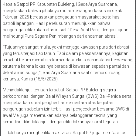
Kepala Satpol PP Kabupaten Buleleng, I Gede Arya Suardana,
menjelaskan bahwa pihaknya mulai menangani kasus ini sejak
Februari 2025 berdasarkan pengaduan masyarakat serta hasil
patroli lapangan. Hasil penelusuran menunjukkan bahwa
pengurugan dilakukan atas inisiatif Desa Adat Panji, dengan tujuan
melindungi Pura Segara Penimbangan dari ancaman abrasi.
“Tujuannya sangat mulia, yakni menjaga kawasan pura dari abrasi
yang terus terjadi tiap tahun. Tapi dalam pelaksanaannya, kegiatan
tersebut belum memiliki rekomendasi teknis dari instansi berwenang,
terutama karena lokasinya berada di kawasan sepadan pantai dan
dekat aliran sungai,” jelas Arya Suardana saat ditemui di ruang
kerjanya, Kamis (15/5/2025).
Menindaklanjuti temuan tersebut, Satpol PP Buleleng segera
berkoordinasi dengan Balai Wilayah Sungai (BWS) Bali-Penida serta
mengeluarkan surat penghentian sementara atas kegiatan
pengurugan sebelum izin terbit. Hasil pengecekan bersama BWS di
awal Mei juga menemukan adanya pelanggaran teknis, yang
kemudian ditindaklanjuti dengan diterbitkannya surat teguran.
Tidak hanya menghentikan aktivitas, Satpol PP juga memfasilitasi