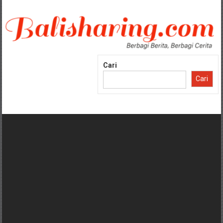
Lompat
ke
konten
Cari
Cari