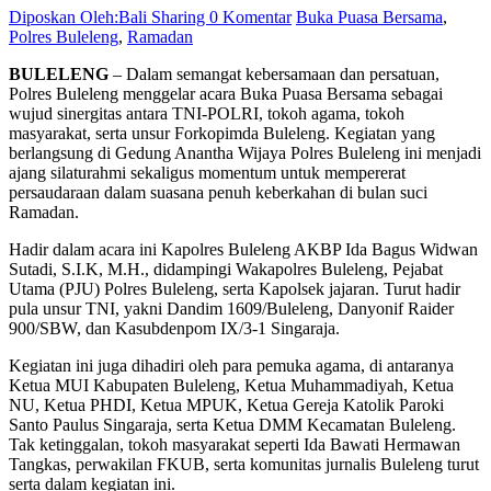
Diposkan Oleh:Bali Sharing
0 Komentar
Buka Puasa Bersama
,
Polres Buleleng
,
Ramadan
BULELENG
– Dalam semangat kebersamaan dan persatuan,
Polres Buleleng menggelar acara Buka Puasa Bersama sebagai
wujud sinergitas antara TNI-POLRI, tokoh agama, tokoh
masyarakat, serta unsur Forkopimda Buleleng. Kegiatan yang
berlangsung di Gedung Anantha Wijaya Polres Buleleng ini menjadi
ajang silaturahmi sekaligus momentum untuk mempererat
persaudaraan dalam suasana penuh keberkahan di bulan suci
Ramadan.
Hadir dalam acara ini Kapolres Buleleng AKBP Ida Bagus Widwan
Sutadi, S.I.K, M.H., didampingi Wakapolres Buleleng, Pejabat
Utama (PJU) Polres Buleleng, serta Kapolsek jajaran. Turut hadir
pula unsur TNI, yakni Dandim 1609/Buleleng, Danyonif Raider
900/SBW, dan Kasubdenpom IX/3-1 Singaraja.
Kegiatan ini juga dihadiri oleh para pemuka agama, di antaranya
Ketua MUI Kabupaten Buleleng, Ketua Muhammadiyah, Ketua
NU, Ketua PHDI, Ketua MPUK, Ketua Gereja Katolik Paroki
Santo Paulus Singaraja, serta Ketua DMM Kecamatan Buleleng.
Tak ketinggalan, tokoh masyarakat seperti Ida Bawati Hermawan
Tangkas, perwakilan FKUB, serta komunitas jurnalis Buleleng turut
serta dalam kegiatan ini.