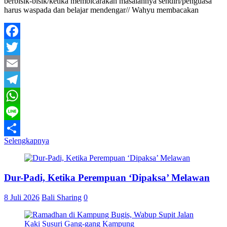
berbisik-bisik/ketika membicarakan masalahnya sendiri/penguasa
harus waspada dan belajar mendengar// Wahyu membacakan
Facebook
Twitter
Email
Telegram
WhatsApp
Line
Selengkapnya
Share
Dur-Padi, Ketika Perempuan ‘Dipaksa’ Melawan
8 Juli 2026
Bali Sharing
0