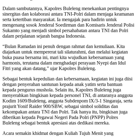
Dalam sambutannya, Kapolres Buleleng menekankan pentingnya
sinergitas dan kolaborasi antara TNI-Polri dalam menjaga keamanan
serta ketertiban masyarakat. Ia mengajak para hadirin untuk
mengenang sosok Jenderal Soedirman dan Komisaris Jenderal Polisi
Sukamto yang menjadi simbol persahabatan antara TNI dan Polri
dalam perjalanan sejarah bangsa Indonesia.
“Bulan Ramadan ini penuh dengan rahmat dan kemuliaan. Kita
diajarkan untuk mempererat tali silaturahmi, dan melalui kegiatan
buka puasa bersama ini, mari kita wujudkan kebersamaan yang
harmonis, terutama dalam menghadapi perayaan Nyepi dan Idul
Fitri yang akan datang,” ujar Kapolres Buleleng.
Sebagai bentuk kepedulian dan kebersamaan, kegiatan ini juga diisi
dengan penyerahan santunan kepada anak yatim serta bantuan
kepada pengurus mushola. Selain itu, Kapolres Buleleng juga
menyerahkan bingkisan kepada personel TNI, di antaranya anggota
Kodim 1609/Buleleng, anggota Subdenpom IX/3-1 Singaraja, serta
prajurit Yonif Raider 900/SBW, sebagai simbol soliditas dan
kekompakan antara TNI dan Polri. Tak hanya itu, bingkisan juga
diberikan kepada Pegawai Negeri Pada Polri (PNPP) Polres
Buleleng sebagai bentuk apresiasi atas dedikasi mereka.
Acara semakin khidmat dengan Kuliah Tujuh Menit yang