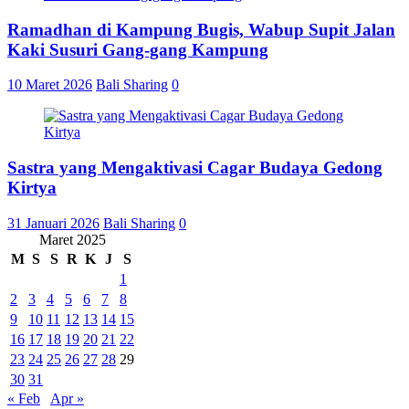
Ramadhan di Kampung Bugis, Wabup Supit Jalan
Kaki Susuri Gang-gang Kampung
10 Maret 2026
Bali Sharing
0
Sastra yang Mengaktivasi Cagar Budaya Gedong
Kirtya
31 Januari 2026
Bali Sharing
0
Maret 2025
M
S
S
R
K
J
S
1
2
3
4
5
6
7
8
9
10
11
12
13
14
15
16
17
18
19
20
21
22
23
24
25
26
27
28
29
30
31
« Feb
Apr »