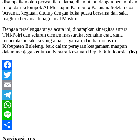
disampaikan oleh perwakilan ulama, dilanjutkan dengan penampilan
religi dari kelompok Al-Mustaqim Kampung Kajanan. Setelah doa
bersama, kegiatan ditutup dengan buka puasa bersama dan salat
maghrib berjamaah bagi umat Muslim.
Dengan terselenggaranya acara ini, diharapkan sinergitas antara
TNI-Polri dan seluruh elemen masyarakat semakin erat, guna
menciptakan situasi yang aman, nyaman, dan harmonis di
Kabupaten Buleleng, baik dalam perayaan keagamaan maupun
dalam menjaga keutuhan Negara Kesatuan Republik Indonesia.
(bs)
Facebook
Twitter
Email
Telegram
WhatsApp
Line
Share
Navigasi pos