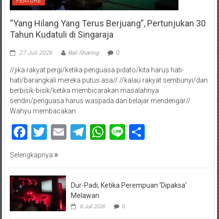
FEATURE
“Yang Hilang Yang Terus Berjuang”, Pertunjukan 30
Tahun Kudatuli di Singaraja
27 Juli 2026
Bali Sharing
0
//jika rakyat pergi/ketika penguasa pidato/kita harus hati-
hati/barangkali mereka putus asa// //kalau rakyat sembunyi/dan
berbisik-bisik/ketika membicarakan masalahnya
sendiri/penguasa harus waspada dan belajar mendengar//
Wahyu membacakan
Facebook
Twitter
Email
Telegram
WhatsApp
Line
Share
Selengkapnya
Dur-Padi, Ketika Perempuan ‘Dipaksa’
Melawan
8 Juli 2026
0