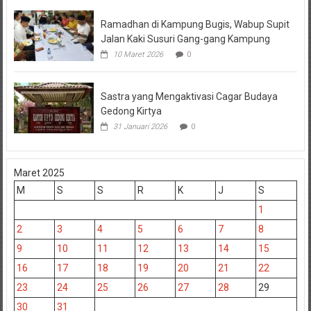
Ramadhan di Kampung Bugis, Wabup Supit
Jalan Kaki Susuri Gang-gang Kampung
10 Maret 2026
0
Sastra yang Mengaktivasi Cagar Budaya
Gedong Kirtya
31 Januari 2026
0
Maret 2025
M
S
S
R
K
J
S
1
2
3
4
5
6
7
8
9
10
11
12
13
14
15
16
17
18
19
20
21
22
23
24
25
26
27
28
29
30
31