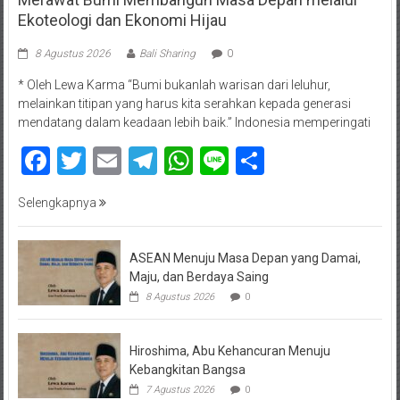
Ekoteologi dan Ekonomi Hijau
8 Agustus 2026
Bali Sharing
0
* Oleh Lewa Karma “Bumi bukanlah warisan dari leluhur,
melainkan titipan yang harus kita serahkan kepada generasi
mendatang dalam keadaan lebih baik.” Indonesia memperingati
Facebook
Twitter
Email
Telegram
WhatsApp
Line
Share
Selengkapnya
ASEAN Menuju Masa Depan yang Damai,
Maju, dan Berdaya Saing
8 Agustus 2026
0
Hiroshima, Abu Kehancuran Menuju
Kebangkitan Bangsa
7 Agustus 2026
0