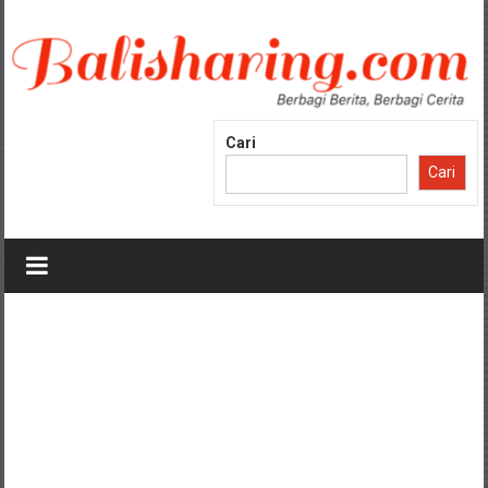
Lompat
ke
konten
Cari
Cari