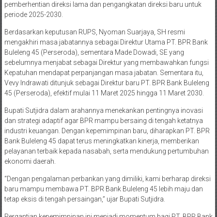
pemberhentian direksi lama dan pengangkatan direksi baru untuk
periode 2025-2030.
Berdasarkan keputusan RUPS, Nyoman Suarjaya, SH resmi
mengakhiri masa jabatannya sebagai Direktur Utama PT. BPR Bank
Buleleng 45 (Perseroda), sementara Made Dowadi, SE yang
sebelumnya menjabat sebagai Direktur yang membawahkan fungsi
Kepatuhan mendapat perpanjangan masa jabatan. Sementara itu,
Vevy Indrawati ditunjuk sebagai Direktur baru PT. BPR Bank Buleleng
45 (Perseroda), efektif mulai 11 Maret 2025 hingga 11 Maret 2030.
Bupati Sutjidra dalam arahannya menekankan pentingnya inovasi
dan strategi adaptif agar BPR mampu bersaing di tengah ketatnya
industri keuangan. Dengan kepemimpinan baru, diharapkan PT. BPR
Bank Buleleng 45 dapat terus meningkatkan kinerja, memberikan
pelayanan terbaik kepada nasabah, serta mendukung pertumbuhan
ekonomi daerah.
“Dengan pengalaman perbankan yang dimiliki, kami berharap direksi
baru mampu membawa PT. BPR Bank Buleleng 45 lebih maju dan
tetap eksis di tengah persaingan,” ujar Bupati Sutjidra.
Pergantian kepemimpinan ini menjadi momentum bagi PT. BPR Bank