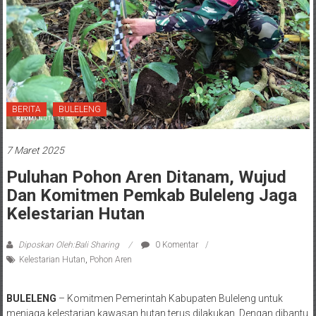
BERITA
BULELENG
7 Maret 2025
Puluhan Pohon Aren Ditanam, Wujud
Dan Komitmen Pemkab Buleleng Jaga
Kelestarian Hutan
Diposkan Oleh:Bali Sharing
0 Komentar
Kelestarian Hutan
,
Pohon Aren
BULELENG
– Komitmen Pemerintah Kabupaten Buleleng untuk
menjaga kelestarian kawasan hutan terus dilakukan. Dengan dibantu