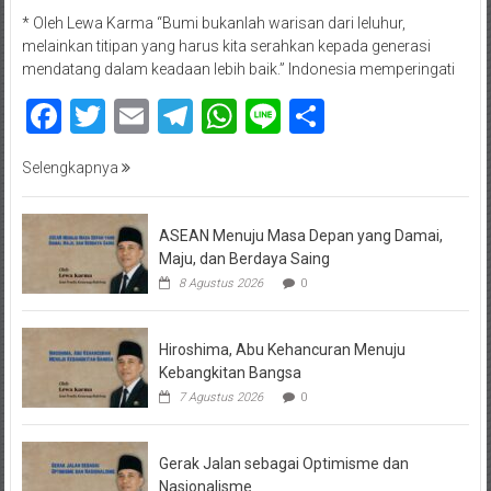
* Oleh Lewa Karma “Bumi bukanlah warisan dari leluhur,
melainkan titipan yang harus kita serahkan kepada generasi
mendatang dalam keadaan lebih baik.” Indonesia memperingati
Facebook
Twitter
Email
Telegram
WhatsApp
Line
Share
Selengkapnya
ASEAN Menuju Masa Depan yang Damai,
Maju, dan Berdaya Saing
8 Agustus 2026
0
Hiroshima, Abu Kehancuran Menuju
Kebangkitan Bangsa
7 Agustus 2026
0
Gerak Jalan sebagai Optimisme dan
Nasionalisme