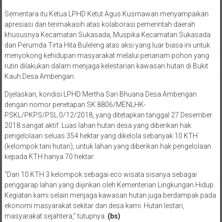
Sementara itu Ketua LPHD Ketut Agus Kusmawan menyampaikan
apresiasi dan terimakasih atas kolaborasi pemerintah daerah
khususnya Kecamatan Sukasada, Muspika Kecamatan Sukasada
dan Perumda Tirta Hita Buleleng atas aksi yang luar biasa ini untuk
menyokong kehidupan masyarakat melalui penanam pohon yang
rutin dilakukan dalam menjaga kelestarian kawasan hutan di Bukit
Kauh Desa Ambengan.
Dijelaskan, kondisi LPHD Mertha Sari Bhuana Desa Ambengan
dengan nomor penetapan SK 8806/MENLHK-
PSKL/PKPS/PSL.0/12/2018, yang ditetapkan tanggal 27 Desember
2018 sangat aktif. Luas lahan hutan desa yang diberikan hak
pengelolaan seluas 354 hektar yang dikelola sebanyak 10 KTH
(kelompok tani hutan), untuk lahan yang diberikan hak pengelolaan
kepada KTH hanya 70 hektar.
“Dari 10 KTH 3 kelompok sebagai eco wisata sisanya sebagai
penggarap lahan yang diijinkan oleh Kementerian Lingkungan Hidup.
Kegiatan kami selain menjaga kawasan hutan juga berdampak pada
ekonomi masyarakat sekitar dan desa kami. Hutan lestari,
masyarakat sejahtera,” tutupnya.
(bs)