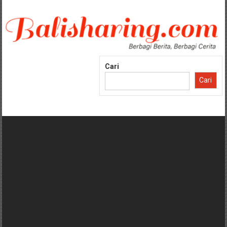
Lompat
ke
konten
Cari
Cari