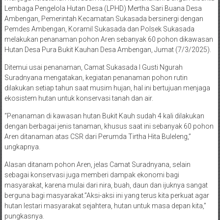
Lembaga Pengelola Hutan Desa (LPHD) Mertha Sari Buana Desa
Ambengan, Pemerintah Kecamatan Sukasada bersinergi dengan
Pemdes Ambengan, Koramil Sukasada dan Polsek Sukasada
melakukan penanaman pohon Aren sebanyak 60 pohon dikawasan
Hutan Desa Pura Bukit Kauhan Desa Ambengan, Jumat (7/3/2025).
Ditemui usai penanaman, Camat Sukasada I Gusti Ngurah
Suradnyana mengatakan, kegiatan penanaman pohon rutin
dilakukan setiap tahun saat musim hujan, hal ini bertujuan menjaga
ekosistem hutan untuk konservasi tanah dan air.
“Penanaman di kawasan hutan Bukit Kauh sudah 4 kali dilakukan
dengan berbagai jenis tanaman, khusus saat ini sebanyak 60 pohon
Aren ditanaman atas CSR dari Perumda Tirtha Hita Buleleng,”
ungkapnya.
Alasan ditanam pohon Aren, jelas Camat Suradnyana, selain
sebagai konservasi juga memberi dampak ekonomi bagi
masyarakat, karena mulai dari nira, buah, daun dan ijuknya sangat
berguna bagi masyarakat.”Aksi-aksi ini yang terus kita perkuat agar
hutan lestari masyarakat sejahtera, hutan untuk masa depan kita,”
pungkasnya.