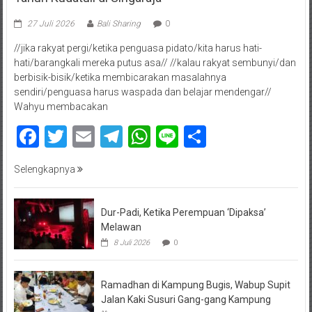
27 Juli 2026
Bali Sharing
0
//jika rakyat pergi/ketika penguasa pidato/kita harus hati-
hati/barangkali mereka putus asa// //kalau rakyat sembunyi/dan
berbisik-bisik/ketika membicarakan masalahnya
sendiri/penguasa harus waspada dan belajar mendengar//
Wahyu membacakan
Facebook
Twitter
Email
Telegram
WhatsApp
Line
Share
Selengkapnya
Dur-Padi, Ketika Perempuan ‘Dipaksa’
Melawan
8 Juli 2026
0
Ramadhan di Kampung Bugis, Wabup Supit
Jalan Kaki Susuri Gang-gang Kampung