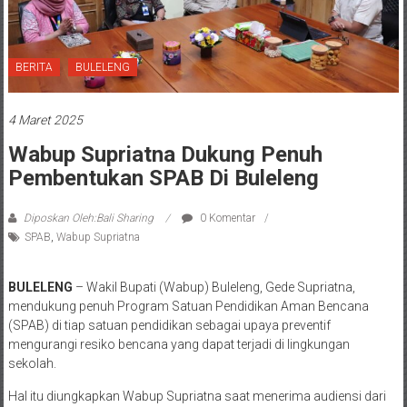
BERITA
BULELENG
4 Maret 2025
Wabup Supriatna Dukung Penuh
Pembentukan SPAB Di Buleleng
Diposkan Oleh:Bali Sharing
0 Komentar
SPAB
,
Wabup Supriatna
BULELENG
– Wakil Bupati (Wabup) Buleleng, Gede Supriatna,
mendukung penuh Program Satuan Pendidikan Aman Bencana
(SPAB) di tiap satuan pendidikan sebagai upaya preventif
mengurangi resiko bencana yang dapat terjadi di lingkungan
sekolah.
Hal itu diungkapkan Wabup Supriatna saat menerima audiensi dari