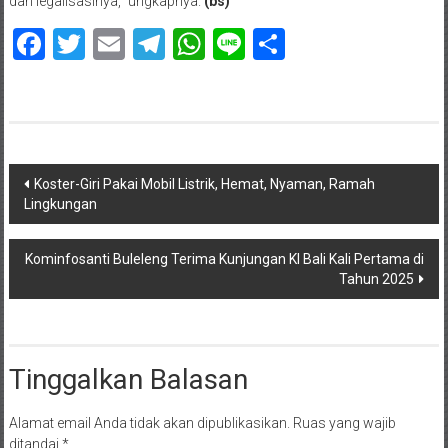
dan legalisasinya,” ungkapnya.
(bs)
Facebook
Twitter
Email
Telegram
WhatsApp
Line
Share
Navigasi
Koster-Giri Pakai Mobil Listrik, Hemat, Nyaman, Ramah
Lingkungan
pos
Kominfosanti Buleleng Terima Kunjungan KI Bali Kali Pertama di
Tahun 2025
Tinggalkan Balasan
Alamat email Anda tidak akan dipublikasikan.
Ruas yang wajib
ditandai
*