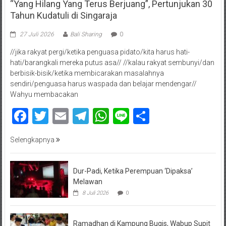
“Yang Hilang Yang Terus Berjuang”, Pertunjukan 30
Tahun Kudatuli di Singaraja
27 Juli 2026
Bali Sharing
0
//jika rakyat pergi/ketika penguasa pidato/kita harus hati-
hati/barangkali mereka putus asa// //kalau rakyat sembunyi/dan
berbisik-bisik/ketika membicarakan masalahnya
sendiri/penguasa harus waspada dan belajar mendengar//
Wahyu membacakan
Facebook
Twitter
Email
Telegram
WhatsApp
Line
Share
Selengkapnya
Dur-Padi, Ketika Perempuan ‘Dipaksa’
Melawan
8 Juli 2026
0
Ramadhan di Kampung Bugis, Wabup Supit