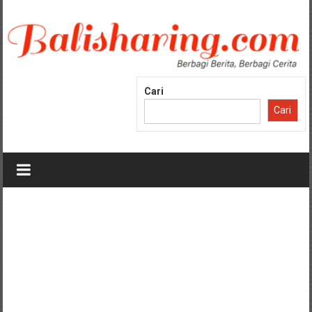
Lompat
ke
konten
Cari
Cari