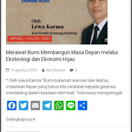
ARTIKEL • KOLOM • ESAI
Merawat Bumi Membangun Masa Depan melalui
Ekoteologi dan Ekonomi Hijau
8 Agustus 2026
Bali Sharing
0
* Oleh Lewa Karma “Bumi bukanlah warisan dari leluhur,
melainkan titipan yang harus kita serahkan kepada generasi
mendatang dalam keadaan lebih baik.” Indonesia memperingati
Facebook
Twitter
Email
Telegram
WhatsApp
Line
Share
Selengkapnya