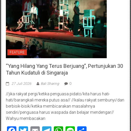
FEATURE
“Yang Hilang Yang Terus Berjuang”, Pertunjukan 30
Tahun Kudatuli di Singaraja
27 Juli 2026
Bali Sharing
0
//jika rakyat pergi/ketika penguasa pidato/kita harus hati-
hati/barangkali mereka putus asa// //kalau rakyat sembunyi/dan
berbisik-bisik/ketika membicarakan masalahnya
sendiri/penguasa harus waspada dan belajar mendengar//
Wahyu membacakan