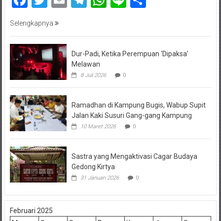
Facebook
Twitter
Email
Telegram
WhatsApp
Line
Share
Selengkapnya
Dur-Padi, Ketika Perempuan ‘Dipaksa’
Melawan
8 Juli 2026
0
Ramadhan di Kampung Bugis, Wabup Supit
Jalan Kaki Susuri Gang-gang Kampung
10 Maret 2026
0
Sastra yang Mengaktivasi Cagar Budaya
Gedong Kirtya
31 Januari 2026
0
Februari 2025