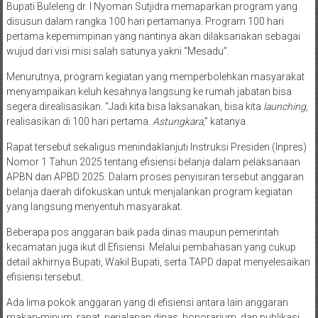
Bupati Buleleng dr. I Nyoman Sutjidra memaparkan program yang
disusun dalam rangka 100 hari pertamanya. Program 100 hari
pertama kepemimpinan yang nantinya akan dilaksanakan sebagai
wujud dari visi misi salah satunya yakni “Mesadu”.
Menurutnya, program kegiatan yang memperbolehkan masyarakat
menyampaikan keluh kesahnya langsung ke rumah jabatan bisa
segera direalisasikan. “Jadi kita bisa laksanakan, bisa kita
launching
,
realisasikan di 100 hari pertama.
Astungkara
,” katanya.
Rapat tersebut sekaligus menindaklanjuti Instruksi Presiden (Inpres)
Nomor 1 Tahun 2025 tentang efisiensi belanja dalam pelaksanaan
APBN dan APBD 2025. Dalam proses penyisiran tersebut anggaran
belanja daerah difokuskan untuk menjalankan program kegiatan
yang langsung menyentuh masyarakat.
Beberapa pos anggaran baik pada dinas maupun pemerintah
kecamatan juga ikut dI Efisiensi. Melalui pembahasan yang cukup
detail akhirnya Bupati, Wakil Bupati, serta TAPD dapat menyelesaikan
efisiensi tersebut.
Ada lima pokok anggaran yang di efisiensi antara lain anggaran
makan-minum, rapat, perjalanan dinas, honorarium, dan publikasi.