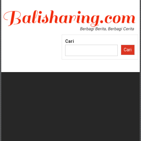
Lompat
ke
konten
Cari
Cari