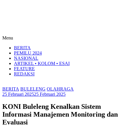
Menu
BERITA
PEMILU 2024
NASIONAL
ARTIKEL • KOLOM • ESAI
FEATURE
REDAKSI
BERITA
BULELENG
OLAHRAGA
25 Februari 2025
25 Februari 2025
KONI Buleleng Kenalkan Sistem
Informasi Manajemen Monitoring dan
Evaluasi