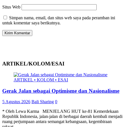
Situs Web
Simpan nama, email, dan situs web saya pada peramban ini
untuk komentar saya berikutnya.
ARTIKEL/KOLOM/ESAI
ARTIKEL • KOLOM • ESAI
Gerak Jalan sebagai Optimisme dan Nasionalisme
5 Agustus 2026
Bali Sharing
0
* Oleh Lewa Karma MENJELANG HUT ke-81 Kemerdekaan
Republik Indonesia, jalan-jalan di berbagai daerah kembali menjadi
ruang perjumpaan antara semangat kebangsaan, kegembiraan
rakyat,