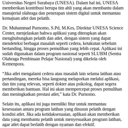
Universitas Negeri Surabaya (UNESA). Dalam hal ini, UNESA
memberikan kontribusi berupa tim ahli yang akan membantu dalam
manajerial olahraga dan penerapan sistem digital untuk memantau
kemajuan atlet dan pelatih.
Dr. Muhammad Purnomo, S.Pd, M.Kes, Direktur UNESA Science
Center, menjelaskan bahwa aplikasi yang diterapkan akan
menghubungkan pelatih dan atlet, dengan sistem yang dapat
mendeteksi berbagai masalah seperti cedera, ketakutan sebelum
bertanding, hingga proses pemulihan yang lebih cepat. Aplikasi ini
sudah digunakan dalam program nasional seperti SLUBM (Sentra
Olahraga Pembinaan Pelajar Nasional) yang dikelola oleh
Kemenpora.
“Jika atlet mengalami cedera atau masalah lain selama latihan atau
pertandingan, mereka bisa langsung melaporkan melalui aplikasi,
dan tim yang relevan, seperti dokter atau psikolog, dapat segera
memberikan bantuan. Hal ini akan mempercepat proses pemulihan
dan meningkatkan prestasi atlet,” kata Dr. Purnomo.
Selain itu, aplikasi ini juga memiliki fitur untuk memantau
kesesuaian antara program latihan yang disusun pelatih dengan
kondisi atlet. Jika ada ketidaksesuaian, aplikasi akan memberikan
data yang membantu pelatih untuk menyesuaikan program latihan,
agar atlet dapat berlatih dengan nyaman dan efektif.