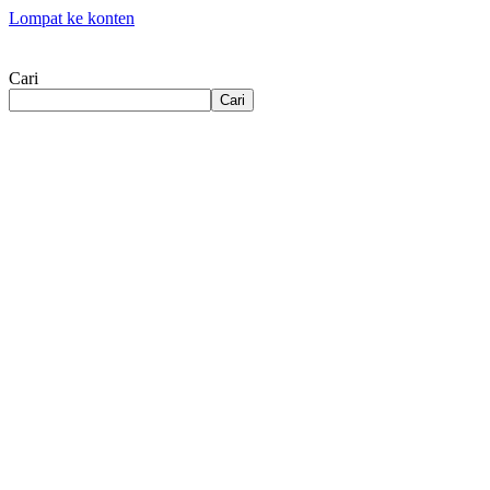
Lompat ke konten
Cari
Cari