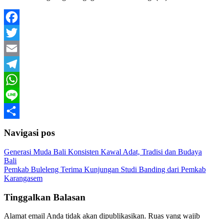
Facebook
Twitter
Email
Telegram
WhatsApp
Line
Share
Navigasi pos
Generasi Muda Bali Konsisten Kawal Adat, Tradisi dan Budaya
Bali
Pemkab Buleleng Terima Kunjungan Studi Banding dari Pemkab
Karangasem
Tinggalkan Balasan
Alamat email Anda tidak akan dipublikasikan.
Ruas yang wajib