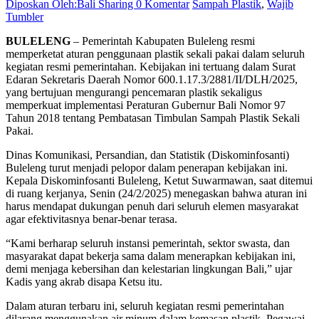
Diposkan Oleh:Bali Sharing
0 Komentar
Sampah Plastik
,
Wajib
Tumbler
BULELENG
– Pemerintah Kabupaten Buleleng resmi
memperketat aturan penggunaan plastik sekali pakai dalam seluruh
kegiatan resmi pemerintahan. Kebijakan ini tertuang dalam Surat
Edaran Sekretaris Daerah Nomor 600.1.17.3/2881/II/DLH/2025,
yang bertujuan mengurangi pencemaran plastik sekaligus
memperkuat implementasi Peraturan Gubernur Bali Nomor 97
Tahun 2018 tentang Pembatasan Timbulan Sampah Plastik Sekali
Pakai.
Dinas Komunikasi, Persandian, dan Statistik (Diskominfosanti)
Buleleng turut menjadi pelopor dalam penerapan kebijakan ini.
Kepala Diskominfosanti Buleleng, Ketut Suwarmawan, saat ditemui
di ruang kerjanya, Senin (24/2/2025) menegaskan bahwa aturan ini
harus mendapat dukungan penuh dari seluruh elemen masyarakat
agar efektivitasnya benar-benar terasa.
“Kami berharap seluruh instansi pemerintah, sektor swasta, dan
masyarakat dapat bekerja sama dalam menerapkan kebijakan ini,
demi menjaga kebersihan dan kelestarian lingkungan Bali,” ujar
Kadis yang akrab disapa Ketsu itu.
Dalam aturan terbaru ini, seluruh kegiatan resmi pemerintahan
dilarang menggunakan air minum dalam kemasan plastik. Pegawai