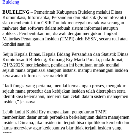
Buleleng
BULELENG
– Pemerintah Kabupaten Buleleng melalui Dinas
Komunikasi, Informatika, Persandian dan Statistik (Kominfosanti)
siap membentuk tim CSIRT untuk mencegah maraknya serangan
malware dan software dalam sebuah sistem informasi ataupun
aplikasi. Pembentukan ini, diawali dengan mengukur Tingkat
Maturitas Penanganan Insiden (TMPI) oleh BSSN, secara real atau
kondisi saat ini.
Seijin Kepala Dinas, Kepala Bidang Persandian dan Statistik Dinas
Kominfosanti Buleleng, Komang Ery Marta Pariata, pada Jumat,
(21/2/2025) menjelaskan, penilaian ini bertujuan untuk menilai
sejauh mana organisasi ataupun instansi mampu menangani insiden
kerawanan informasi secara efektif.
“Jadi fungsi yang pertama, menilai kematangan proses, mengukur
sejauh mana prosedur dan kebijakan insiden telah diterapkan serta
identifikasi kelemahan, menemukan celah dalam sistem manajemen
insiden,” jelasnya.
Lebih lanjut Kabid Ery mengatakan, pengukuran TMPI
memberikan dasar untuk perbaikan berkelanjutan dalam manajemen
insiden. Dimana, jika insiden ini terjadi bisa dipulihkan kembali dan
harus mereview agar kedepannya biar tidak terjadi insiden yang