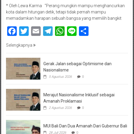
* Oleh Lewa Karma “Perang mungkin mampu menghancurkan
kota dalam hitungan detik, tetapi tidak pernah mampu
memadamkan harapan sebuah bangsa yang memilih bangkit
Facebook
Twitter
Email
Telegram
WhatsApp
Line
Share
Selengkapnya
Gerak Jalan sebagai Optimisme dan
Nasionalisme
5 Agustus 2026
0
Merajut Nasionalisme Inklusif sebagai
Amanah Proklamasi
2 Agustus 2026
0
MUI Bali Dan Dua Amanah Dari Gubernur Bali
28 Juli 2026
0