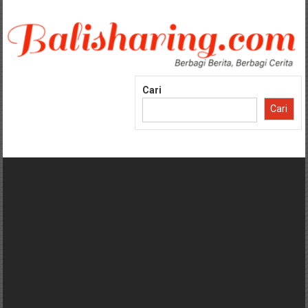
Lompat
ke
konten
Cari
Cari