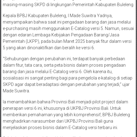
masing-masing SKPD di lingkungan Pemerintah Kabupaten Buleleng.
Kepala BPBJ Kabupaten Buleleng, I Made Suwitra Yadnya,
menyampaikan bahwa saat ini pengadaan barang dan jasa melalui
e-purchasing masih menggunakan E-Catalog versi 5. Namun, sesuai
dengan edaran Lembaga Kebijakan Pengadaan Barang/Jasa
Pemerintah (LKPP), pada bulan Maret 2025 banyak fitur dalam versi
5 yang akan dinonaktifkan dan beralih ke versi 6.
“Sehubungan dengan perubahan ini, terdapat banyak perbedaan
dalam fitur, tata cara, serta peta bisnis dalam proses pengadaan
barang dan jasa melalui E-Catalog versi 6. Oleh karena itu,
sosialisasi ini sangat penting bagi para pengelola e-katalog di setiap
SKPD agar dapat beradaptasi dengan perubahan yang terjadi,” ujar
Made Suwitra.
Ia menambahkan bahwa Provinsi Bali menjadi pilot project dalam
penerapan versi 6 ini, khususnya di UKPBJ Provinsi Bali. Untuk
memberikan pemahaman yang lebih komprehensif, BPBJ Buleleng
menghadirkan narasumber dari UKPBJ Provinsi Bali guna
menjelaskan proses bisnis dalam E-Catalog versi terbaru ini.