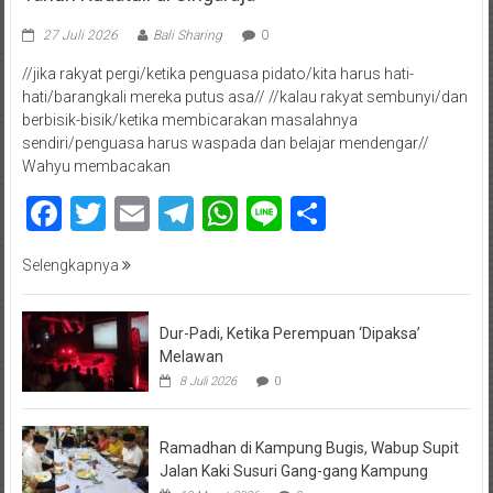
27 Juli 2026
Bali Sharing
0
//jika rakyat pergi/ketika penguasa pidato/kita harus hati-
hati/barangkali mereka putus asa// //kalau rakyat sembunyi/dan
berbisik-bisik/ketika membicarakan masalahnya
sendiri/penguasa harus waspada dan belajar mendengar//
Wahyu membacakan
Facebook
Twitter
Email
Telegram
WhatsApp
Line
Share
Selengkapnya
Dur-Padi, Ketika Perempuan ‘Dipaksa’
Melawan
8 Juli 2026
0
Ramadhan di Kampung Bugis, Wabup Supit
Jalan Kaki Susuri Gang-gang Kampung