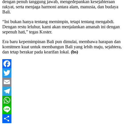
dengan penuh tanggung jawab, mengedepankan kesejahteraan
rakyat, serta menjaga harmoni antara alam, manusia, dan budaya
Bali.
“Ini bukan hanya tentang memimpin, tetapi tentang mengabdi.
Dengan restu leluhur, kami akan menjalankan amanah ini dengan
sepenuh hati,” tegas Koster.
Era baru kepemimpinan Bali pun dimulai, membawa harapan dan
komitmen kuat untuk membangun Bali yang lebih maju, sejahtera,
dan tetap berakar pada kearifan lokal.
(bs)
Facebook
Twitter
Email
Telegram
WhatsApp
Line
Share