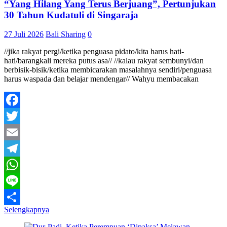
“Yang Hilang Yang Terus Berjuang”, Pertunjukan
30 Tahun Kudatuli di Singaraja
27 Juli 2026
Bali Sharing
0
//jika rakyat pergi/ketika penguasa pidato/kita harus hati-
hati/barangkali mereka putus asa// //kalau rakyat sembunyi/dan
berbisik-bisik/ketika membicarakan masalahnya sendiri/penguasa
harus waspada dan belajar mendengar// Wahyu membacakan
Facebook
Twitter
Email
Telegram
WhatsApp
Line
Selengkapnya
Share