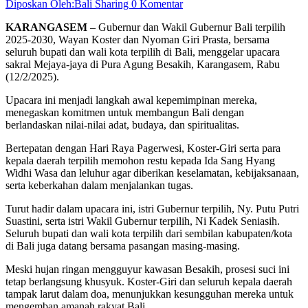
Diposkan Oleh:Bali Sharing
0 Komentar
KARANGASEM
– Gubernur dan Wakil Gubernur Bali terpilih
2025-2030, Wayan Koster dan Nyoman Giri Prasta, bersama
seluruh bupati dan wali kota terpilih di Bali, menggelar upacara
sakral Mejaya-jaya di Pura Agung Besakih, Karangasem, Rabu
(12/2/2025).
Upacara ini menjadi langkah awal kepemimpinan mereka,
menegaskan komitmen untuk membangun Bali dengan
berlandaskan nilai-nilai adat, budaya, dan spiritualitas.
Bertepatan dengan Hari Raya Pagerwesi, Koster-Giri serta para
kepala daerah terpilih memohon restu kepada Ida Sang Hyang
Widhi Wasa dan leluhur agar diberikan keselamatan, kebijaksanaan,
serta keberkahan dalam menjalankan tugas.
Turut hadir dalam upacara ini, istri Gubernur terpilih, Ny. Putu Putri
Suastini, serta istri Wakil Gubernur terpilih, Ni Kadek Seniasih.
Seluruh bupati dan wali kota terpilih dari sembilan kabupaten/kota
di Bali juga datang bersama pasangan masing-masing.
Meski hujan ringan mengguyur kawasan Besakih, prosesi suci ini
tetap berlangsung khusyuk. Koster-Giri dan seluruh kepala daerah
tampak larut dalam doa, menunjukkan kesungguhan mereka untuk
mengemban amanah rakyat Bali.