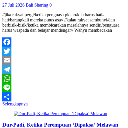
27 Juli 2026
Bali Sharing
0
//jika rakyat pergi/ketika penguasa pidato/kita harus hati-
hati/barangkali mereka putus asa// //kalau rakyat sembunyi/dan
berbisik-bisik/ketika membicarakan masalahnya sendiri/penguasa
harus waspada dan belajar mendengar// Wahyu membacakan
Facebook
Twitter
Email
Telegram
WhatsApp
Line
Selengkapnya
Share
Dur-Padi, Ketika Perempuan ‘Dipaksa’ Melawan