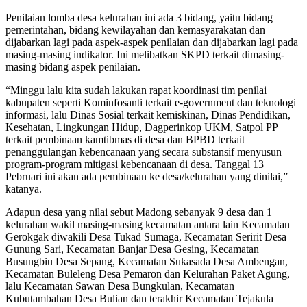
Penilaian lomba desa kelurahan ini ada 3 bidang, yaitu bidang
pemerintahan, bidang kewilayahan dan kemasyarakatan dan
dijabarkan lagi pada aspek-aspek penilaian dan dijabarkan lagi pada
masing-masing indikator. Ini melibatkan SKPD terkait dimasing-
masing bidang aspek penilaian.
“Minggu lalu kita sudah lakukan rapat koordinasi tim penilai
kabupaten seperti Kominfosanti terkait e-government dan teknologi
informasi, lalu Dinas Sosial terkait kemiskinan, Dinas Pendidikan,
Kesehatan, Lingkungan Hidup, Dagperinkop UKM, Satpol PP
terkait pembinaan kamtibmas di desa dan BPBD terkait
penanggulangan kebencanaan yang secara substansif menyusun
program-program mitigasi kebencanaan di desa. Tanggal 13
Pebruari ini akan ada pembinaan ke desa/kelurahan yang dinilai,”
katanya.
Adapun desa yang nilai sebut Madong sebanyak 9 desa dan 1
kelurahan wakil masing-masing kecamatan antara lain Kecamatan
Gerokgak diwakili Desa Tukad Sumaga, Kecamatan Seririt Desa
Gunung Sari, Kecamatan Banjar Desa Gesing, Kecamatan
Busungbiu Desa Sepang, Kecamatan Sukasada Desa Ambengan,
Kecamatan Buleleng Desa Pemaron dan Kelurahan Paket Agung,
lalu Kecamatan Sawan Desa Bungkulan, Kecamatan
Kubutambahan Desa Bulian dan terakhir Kecamatan Tejakula