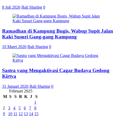
8 Juli 2026
Bali Sharing
0
Ramadhan di Kampung Bugis, Wabup Supit Jalan
Kaki Susuri Gang-gang Kampung
10 Maret 2026
Bali Sharing
0
Sastra yang Mengaktivasi Cagar Budaya Gedong
Kirtya
31 Januari 2026
Bali Sharing
0
Februari 2025
M
S
S
R
K
J
S
1
2
3
4
5
6
7
8
9
10
11
12
13
14
15