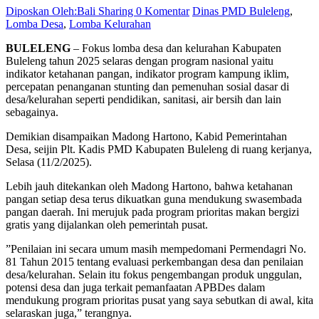
Diposkan Oleh:Bali Sharing
0 Komentar
Dinas PMD Buleleng
,
Lomba Desa
,
Lomba Kelurahan
BULELENG
– Fokus lomba desa dan kelurahan Kabupaten
Buleleng tahun 2025 selaras dengan program nasional yaitu
indikator ketahanan pangan, indikator program kampung iklim,
percepatan penanganan stunting dan pemenuhan sosial dasar di
desa/kelurahan seperti pendidikan, sanitasi, air bersih dan lain
sebagainya.
Demikian disampaikan Madong Hartono, Kabid Pemerintahan
Desa, seijin Plt. Kadis PMD Kabupaten Buleleng di ruang kerjanya,
Selasa (11/2/2025).
Lebih jauh ditekankan oleh Madong Hartono, bahwa ketahanan
pangan setiap desa terus dikuatkan guna mendukung swasembada
pangan daerah. Ini merujuk pada program prioritas makan bergizi
gratis yang dijalankan oleh pemerintah pusat.
”Penilaian ini secara umum masih mempedomani Permendagri No.
81 Tahun 2015 tentang evaluasi perkembangan desa dan penilaian
desa/kelurahan. Selain itu fokus pengembangan produk unggulan,
potensi desa dan juga terkait pemanfaatan APBDes dalam
mendukung program prioritas pusat yang saya sebutkan di awal, kita
selaraskan juga,” terangnya.