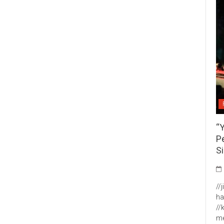
“
P
S
//
ha
//
me