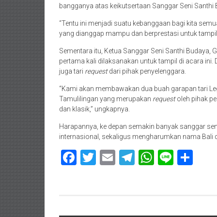
bangganya atas keikutsertaan Sanggar Seni Santhi 
“Tentu ini menjadi suatu kebanggaan bagi kita semu
yang dianggap mampu dan berprestasi untuk tampil di
Sementara itu, Ketua Sanggar Seni Santhi Budaya, G
pertama kali dilaksanakan untuk tampil di acara ini
juga tari
request
dari pihak penyelenggara.
“Kami akan membawakan dua buah garapan tari Legong
Tamulilingan yang merupakan
request
oleh pihak pe
dan klasik,” ungkapnya.
Harapannya, ke depan semakin banyak sanggar seni 
internasional, sekaligus mengharumkan nama Bali d
Facebook
Twitter
Email
Telegram
WhatsAp
Line
Sha