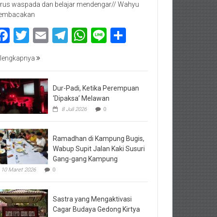
rus waspada dan belajar mendengar// Wahyu
embacakan
Facebook
Twitter
Email
Telegram
WhatsApp
Line
Share
lengkapnya
Dur-Padi, Ketika Perempuan
‘Dipaksa’ Melawan
8 Juli 2026
0
Ramadhan di Kampung Bugis,
Wabup Supit Jalan Kaki Susuri
Gang-gang Kampung
10 Maret 2026
0
Sastra yang Mengaktivasi
Cagar Budaya Gedong Kirtya