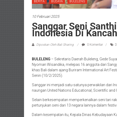
BERITA
BUDAYA
BULELENG
10 Februari 2025
Sanggar Seni Santhi
Indonesia Di Kancah
Diposkan Oleh:Bali Sharing
0 Komentar
D
BULELENG
– Sekretaris Daerah Buleleng, Gede Suy
Nyoman Wisandika, melepas 16 anggota dari Sangg
khas Bali dalam ajang Buriram International Art Fes
Senin (10/2/2025).
Sanggar ini menjadi satu-satunya perwakilan dari In
naungan United Nations Educational, Scientific and 
Selain berkesempatan memperkenalkan seni tari ra
pertunjukan seni dari 13 negara lainnya dalam fest
Dalam kesempatan itu, Kepala Dinas Kebudayaan 