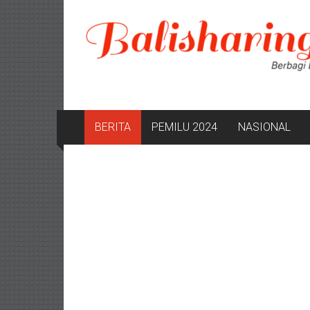
Lompat
ke
konten
BERITA
PEMILU 2024
NASIONAL