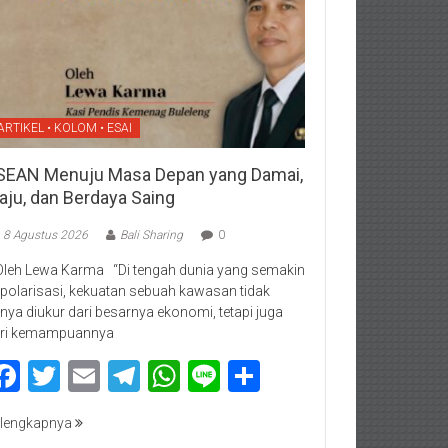
ARTIKEL • KOLOM • ESAI
SEAN Menuju Masa Depan yang Damai,
aju, dan Berdaya Saing
8 Agustus 2026
Bali Sharing
0
Oleh Lewa Karma “Di tengah dunia yang semakin
rpolarisasi, kekuatan sebuah kawasan tidak
nya diukur dari besarnya ekonomi, tetapi juga
ri kemampuannya
Facebook
Twitter
Email
Telegram
WhatsApp
Line
Share
lengkapnya