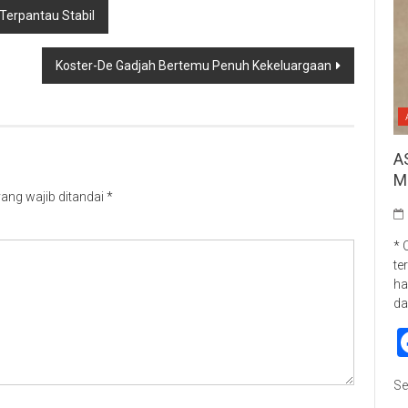
Terpantau Stabil
Koster-De Gadjah Bertemu Penuh Kekeluargaan
A
M
ang wajib ditandai
*
* 
te
ha
da
Se