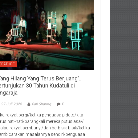
FEATURE
Yang Hilang Yang Terus Berjuang”,
ertunjukan 30 Tahun Kudatuli di
ingaraja
27 Juli 2026
Bali Sharing
0
jika rakyat pergi/ketika penguasa pidato/kita
rus hati-hati/barangkali mereka putus asa//
kalau rakyat sembunyi/dan berbisik-bisik/ketika
mbicarakan masalahnya sendiri/penguasa