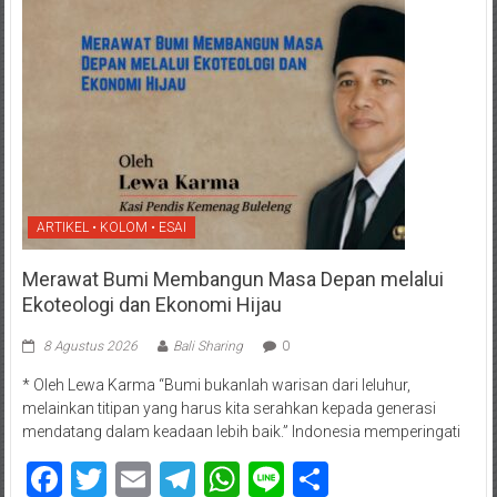
ARTIKEL • KOLOM • ESAI
Merawat Bumi Membangun Masa Depan melalui
Ekoteologi dan Ekonomi Hijau
8 Agustus 2026
Bali Sharing
0
* Oleh Lewa Karma “Bumi bukanlah warisan dari leluhur,
melainkan titipan yang harus kita serahkan kepada generasi
mendatang dalam keadaan lebih baik.” Indonesia memperingati
Facebook
Twitter
Email
Telegram
WhatsApp
Line
Share