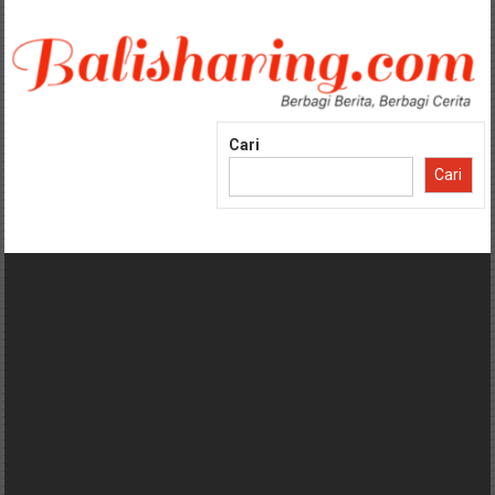
Lompat
ke
konten
Cari
Cari