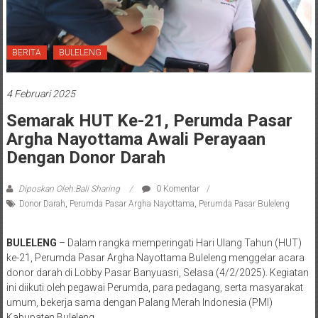
BERITA
BULELENG
4 Februari 2025
Semarak HUT Ke-21, Perumda Pasar
Argha Nayottama Awali Perayaan
Dengan Donor Darah
Diposkan Oleh:Bali Sharing
0 Komentar
Donor Darah
,
Perumda Pasar Argha Nayottama
,
Perumda Pasar Buleleng
BULELENG
– Dalam rangka memperingati Hari Ulang Tahun (HUT)
ke-21, Perumda Pasar Argha Nayottama Buleleng menggelar acara
donor darah di Lobby Pasar Banyuasri, Selasa (4/2/2025). Kegiatan
ini diikuti oleh pegawai Perumda, para pedagang, serta masyarakat
umum, bekerja sama dengan Palang Merah Indonesia (PMI)
Kabupaten Buleleng.