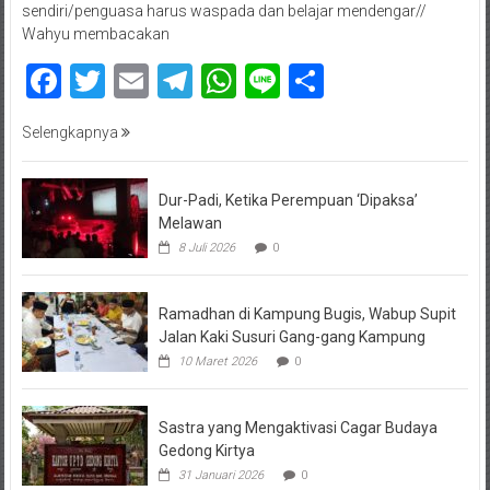
sendiri/penguasa harus waspada dan belajar mendengar//
Wahyu membacakan
Facebook
Twitter
Email
Telegram
WhatsApp
Line
Share
Selengkapnya
Dur-Padi, Ketika Perempuan ‘Dipaksa’
Melawan
8 Juli 2026
0
Ramadhan di Kampung Bugis, Wabup Supit
Jalan Kaki Susuri Gang-gang Kampung
10 Maret 2026
0
Sastra yang Mengaktivasi Cagar Budaya
Gedong Kirtya
31 Januari 2026
0