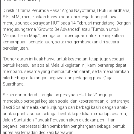
Direktur Utama Perumda Pasar Argha Nayottama, I Putu Suardhana,
S.E., M.M., menjelaskan bahwa acara ini menjadi langkah awal
menuju puncak perayaan HUT pada 14 Februari mendatang. Dengan
mengusung tema “Grow to Be Advanced” atau “Tumbuh untuk
Menjadi Lebih Maju”, peringatan ini bertujuan untuk meningkatkan
kemampuan, pengetahuan, serta mengembangkan diri secara
berkelanjutan.
“Donor darah ini tidak hanya untuk kesehatan, tetapi juga sebagai
bentuk kepedulian sosial. Melalui kegiatan ini, kami berharap dapat
membantu sesama yang membutuhkan darah, serta menanamkan
nilai berbagi di kalangan pegawai dan pedagang pasar,” ujar
Suardhana.
Selain donor darah, rangkaian perayaan HUT ke-21 ini juga
mencakup berbagai kegiatan sosial dan kebersamaan, di antaranya
Bakti Sosial melakukan kunjungan dan berbagi kasih dengan anak-
anak di panti asuhan sebagai bentuk kepedulian terhadap sesama,
Jalan Santai dan Puncak Perayaan akan diadakan pemilihan
pegawai berprestasi dan pemberian penghargaan sebagai bentuk
apresiasi terhadap dedikasi karyawan.