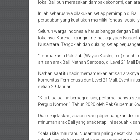
lokal Bali pun merasakan dampak ekonomi, dan arak 
Inilah seharusnya dilakukan setiap pemimpin di Bali
peradaban yang kuat akan memiliki fondasi sosial
Seluruh warga Indonesia harus bangga dengan Bali ya
lokalnya. Karena jika ingin melihat kejayaan Nusanta
Nusantara. Tengoklah dan dukung setiap perjuanga
“Terima kasih Pak Gub (Wayan Koster, red) sudah men
artisan arak Bali, Nathan Santoso, di Level 21 Mall 
Nathan saat itu hadir memamerkan artisan araknya d
komunitas Fermenusa dan Level 21 Mall. Event ini t
setiap 29 Januari.
“Kita bisa saling berbagi di sini, pertama, bahwa setia
Pergub Nomor 1 Tahun 2020 oleh Pak Gubernur Kost
Dia menjelaskan, apapun yang diperjuangkan di sin
minuman arak Bali yang enak tetapi ini sebuah kisa
“Kalau kita mau tahu Nusantara paling dekat kita lihat