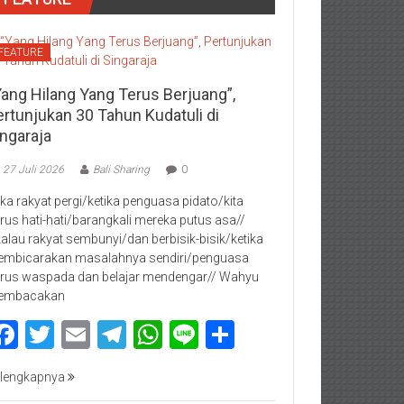
FEATURE
Yang Hilang Yang Terus Berjuang”,
ertunjukan 30 Tahun Kudatuli di
ingaraja
27 Juli 2026
Bali Sharing
0
jika rakyat pergi/ketika penguasa pidato/kita
rus hati-hati/barangkali mereka putus asa//
kalau rakyat sembunyi/dan berbisik-bisik/ketika
mbicarakan masalahnya sendiri/penguasa
rus waspada dan belajar mendengar// Wahyu
embacakan
Facebook
Twitter
Email
Telegram
WhatsApp
Line
Share
lengkapnya