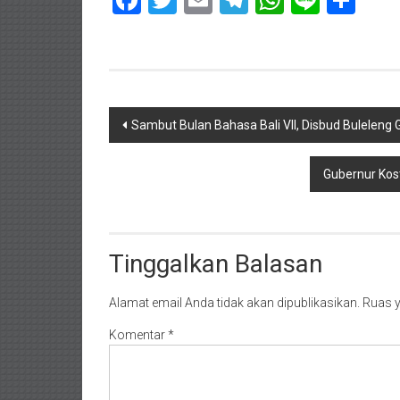
Facebook
Twitter
Email
Telegram
WhatsAp
Line
Sha
Navigasi
Sambut Bulan Bahasa Bali VII, Disbud Buleleng
pos
Gubernur Kost
Tinggalkan Balasan
Alamat email Anda tidak akan dipublikasikan.
Ruas y
Komentar
*