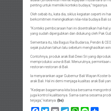
adalah jendela kita melihat kejayaan nusantara di ma
penting untuk memiliki konteks budaya,” tegasnya.
Oleh sebab itu, kata dia, siklus kegiatan seperti in
berkomitmen meningkatkan nilai-nilai budaya Bali sal
“Konteks pembicaraan hari ini disentralkan hal-hal y
yang sudah dipergubkan dan didukung oleh Pak Gub
Sementara itu, Ida Bagus Rai Budarsa, Pendiri & C
sejak puluhan tahun lalu sebelum menghasilkan wine.
Contohnya, produk arak Bali Dewi Sri yang diproduk
memproduksi
wine
di Bali. Menurutnya, permintaan
restoran-restoran di Bali.
Ia menyarankan agar Gubernur Bali Wayan Koster 
arak Bali. Hal ini demi menjaga kualitas arak Bali y
“Kedepan bagaimana kita bisa bersama mengontrol.
juga kontrol kualitasnya. Sama-sama sesama produs
terjaga,” katanya.
(bs)