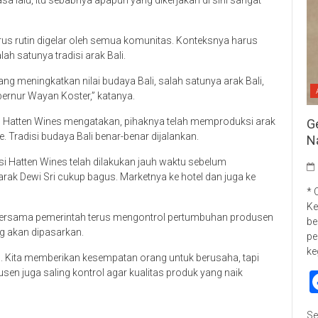
sa lalu, itu sebabnya apapun yang dikerjakan di sini sangat
i harus rutin digelar oleh semua komunitas. Konteksnya harus
ah satunya tradisi arak Bali.
ang meningkatkan nilai budaya Bali, salah satunya arak Bali,
ernur Wayan Koster,” katanya.
EO Hatten Wines mengatakan, pihaknya telah memproduksi arak
G
 Tradisi budaya Bali benar-benar dijalankan.
N
si Hatten Wines telah dilakukan jauh waktu sebelum
 arak Dewi Sri cukup bagus. Marketnya ke hotel dan juga ke
* 
Ke
bersama pemerintah terus mengontrol pertumbuhan produsen
be
ang akan dipasarkan.
pe
ke
 Kita memberikan kesempatan orang untuk berusaha, tapi
en juga saling kontrol agar kualitas produk yang naik
Se