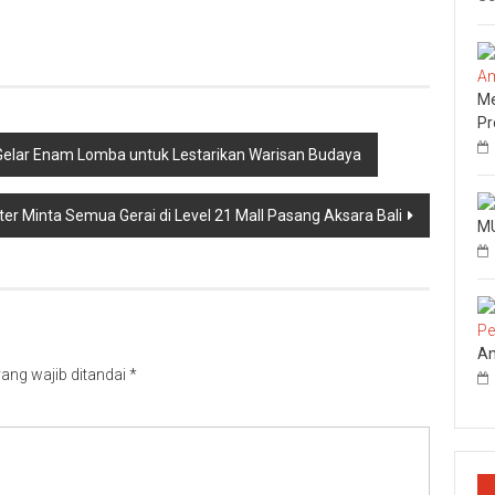
p
re
Me
Pr
 Gelar Enam Lomba untuk Lestarikan Warisan Budaya
er Minta Semua Gerai di Level 21 Mall Pasang Aksara Bali
MU
An
ang wajib ditandai
*