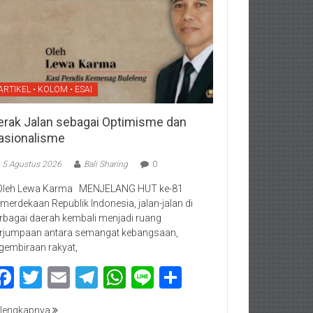
ARTIKEL • KOLOM • ESAI
erak Jalan sebagai Optimisme dan
asionalisme
5 Agustus 2026
Bali Sharing
0
Oleh Lewa Karma MENJELANG HUT ke-81
merdekaan Republik Indonesia, jalan-jalan di
rbagai daerah kembali menjadi ruang
rjumpaan antara semangat kebangsaan,
gembiraan rakyat,
Facebook
Twitter
Email
Telegram
WhatsApp
Line
Share
lengkapnya