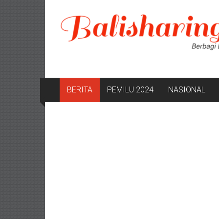
Lompat
ke
konten
BERITA
PEMILU 2024
NASIONAL