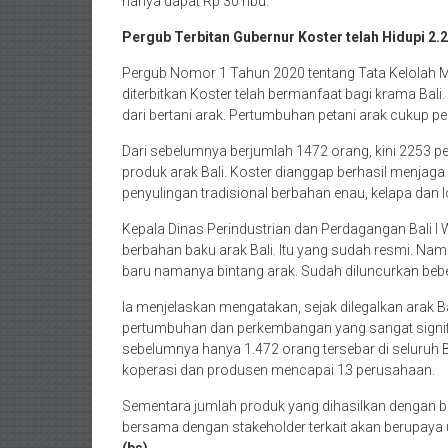
hanya dapat Rp 30 ribu.
Pergub Terbitan Gubernur Koster telah Hidupi 2.
Pergub Nomor 1 Tahun 2020 tentang Tata Kelolah M
diterbitkan Koster telah bermanfaat bagi krama Bali.
dari bertani arak. Pertumbuhan petani arak cukup pes
Dari sebelumnya berjumlah 1472 orang, kini 2253 peta
produk arak Bali. Koster dianggap berhasil menjaga 
penyulingan tradisional berbahan enau, kelapa dan l
Kepala Dinas Perindustrian dan Perdagangan Bali I
berbahan baku arak Bali. Itu yang sudah resmi. Na
baru namanya bintang arak. Sudah diluncurkan bebe
Ia menjelaskan mengatakan, sejak dilegalkan arak Ba
pertumbuhan dan perkembangan yang sangat signifika
sebelumnya hanya 1.472 orang tersebar di seluruh B
koperasi dan produsen mencapai 13 perusahaan.
Sementara jumlah produk yang dihasilkan dengan b
bersama dengan stakeholder terkait akan berupaya un