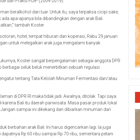
de dari Fraksi PDIP (2004-2019).
an beralkohol dari luar. Untuk itu, saya terpaksa cicipi sake,
k ada apa-apanya bila dibandingkan dengan arak Bali.
atkan,” tambah Koster.
sotoran, hotel, tempat hiburan dan koperasi, Rabu 29 januari
ngan untuk melegalkan arak juga mengalami banyak
syukurnya, Koster sangat berpengalaman sebagai anggota DPR
 berbagai seluk beluk menerbitkan sebuah regulasi.
ngatur tentang Tata Kelolah Minuman Fermentasi dan/atau
alaman di DPR RI maka tidak jadi. Awalnya, ditolak. Tapi saya
 karena Bali itu daerah pariwisata. Masa pasar produk lokal
t. Jangan sampai ini dikekang dan dibiarkan minuman dari
uk berbahan arak Bali. Ini harus digencarkan lagi. Ia juga
i dapatnya Rp 60 ribu sampai Rp 70 ribu, sementara petani