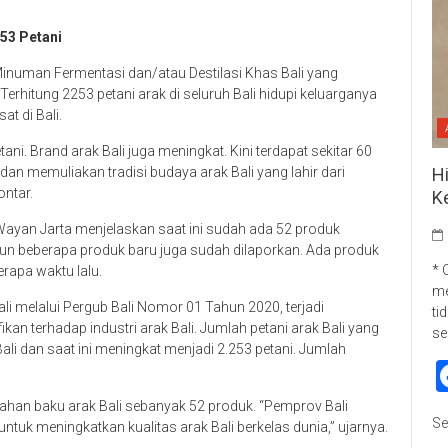
253 Petani
inuman Fermentasi dan/atau Destilasi Khas Bali yang
 Terhitung 2253 petani arak di seluruh Bali hidupi keluarganya
at di Bali.
ni. Brand arak Bali juga meningkat. Kini terdapat sekitar 60
H
dan memuliakan tradisi budaya arak Bali yang lahir dari
ontar.
K
 Wayan Jarta menjelaskan saat ini sudah ada 52 produk
mun beberapa produk baru juga sudah dilaporkan. Ada produk
* 
rapa waktu lalu.
me
li melalui Pergub Bali Nomor 01 Tahun 2020, terjadi
ti
n terhadap industri arak Bali. Jumlah petani arak Bali yang
se
ali dan saat ini meningkat menjadi 2.253 petani. Jumlah
ahan baku arak Bali sebanyak 52 produk. “Pemprov Bali
Se
tuk meningkatkan kualitas arak Bali berkelas dunia,” ujarnya.