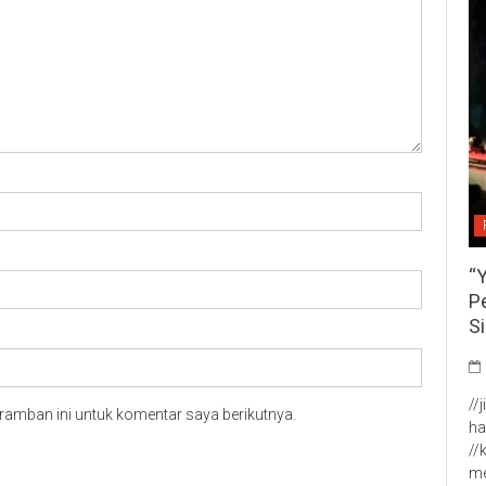
“
P
S
//
ramban ini untuk komentar saya berikutnya.
ha
//
me