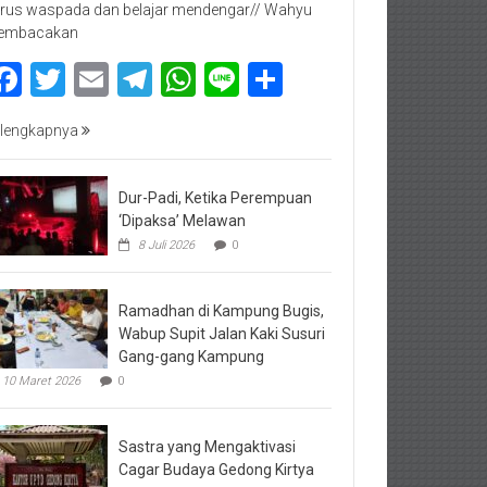
rus waspada dan belajar mendengar// Wahyu
embacakan
Facebook
Twitter
Email
Telegram
WhatsApp
Line
Share
lengkapnya
Dur-Padi, Ketika Perempuan
‘Dipaksa’ Melawan
8 Juli 2026
0
Ramadhan di Kampung Bugis,
Wabup Supit Jalan Kaki Susuri
Gang-gang Kampung
10 Maret 2026
0
Sastra yang Mengaktivasi
Cagar Budaya Gedong Kirtya