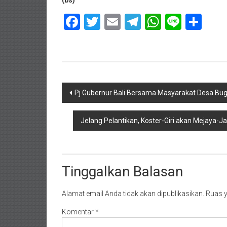
(bs)
Facebook
Twitter
Email
Telegram
WhatsAp
Line
Sha
Navigasi
Pj Gubernur Bali Bersama Masyarakat Desa Bu
pos
Jelang Pelantikan, Koster-Giri akan Mejaya-
Tinggalkan Balasan
Alamat email Anda tidak akan dipublikasikan.
Ruas y
Komentar
*