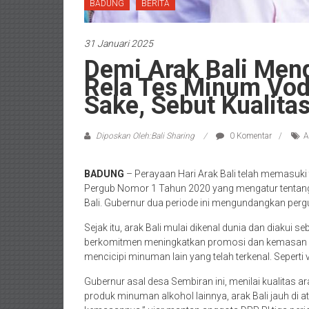
BADUNG
BERITA
31 Januari 2025
Demi Arak Bali Mend
Rela Tes Minum Vod
Sake, Sebut Kualita
Diposkan Oleh:Bali Sharing
0 Komentar
A
BADUNG
– Perayaan Hari Arak Bali telah memasuki 
Pergub Nomor 1 Tahun 2020 yang mengatur tentang
Bali. Gubernur dua periode ini mengundangkan pergu
Sejak itu, arak Bali mulai dikenal dunia dan diakui s
berkomitmen meningkatkan promosi dan kemasan ar
mencicipi minuman lain yang telah terkenal. Seperti 
Gubernur asal desa Sembiran ini, menilai kualitas a
produk minuman alkohol lainnya, arak Bali jauh di a