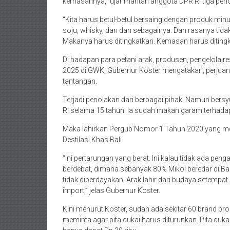
kemasannya,” ujar mantan anggota DPR RI tiga perio
“Kita harus betul-betul bersaing dengan produk minum
soju, whisky, dan dan sebagainya. Dan rasanya tida
Makanya harus ditingkatkan. Kemasan harus ditingk
Di hadapan para petani arak, produsen, pengelola re
2025 di GWK, Gubernur Koster mengatakan, perjua
tantangan.
Terjadi penolakan dari berbagai pihak. Namun ber
RI selama 15 tahun. Ia sudah makan garam terhadap
Maka lahirkan Pergub Nomor 1 Tahun 2020 yang me
Destilasi Khas Bali.
“Ini pertarungan yang berat. Ini kalau tidak ada peng
berdebat, dimana sebanyak 80% Mikol beredar di Bali
tidak diberdayakan. Arak lahir dari budaya setempa
import,” jelas Gubernur Koster.
Kini menurut Koster, sudah ada sekitar 60 brand prod
meminta agar pita cukai harus diturunkan. Pita cuka