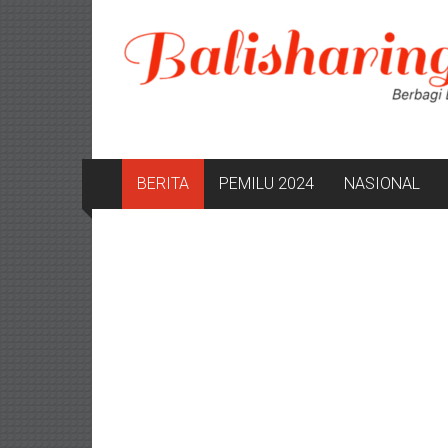
Lompat
ke
konten
BERITA
PEMILU 2024
NASIONAL