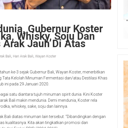
unia, Gubernur Koster
ka, Whisky, Soju Dan
s Arak Jauh Di Atas
rak Bali
,
Hari Arak Bali
,
Wayan Koster
tahun ke-3 sejak Gubernur Bali, Wayan Koster, menerbitkan
 Tata Kelolah Minuman Fermentasi dan/atau Destilasi Khas
b ini pada 29 Januari 2020.
ebagai satu diantara tujuh minuman spirit dunia. Kini Koster
ak Bali makin mendunia. Demi mendunia, Koster rela
vodka, whiskey, sake, soju dan lainnya.
rak Bali diatas minuman lain tersebut. “Dibandingkan dengan
tas kualitasnya. Kita akan tingkatkan promosi dan