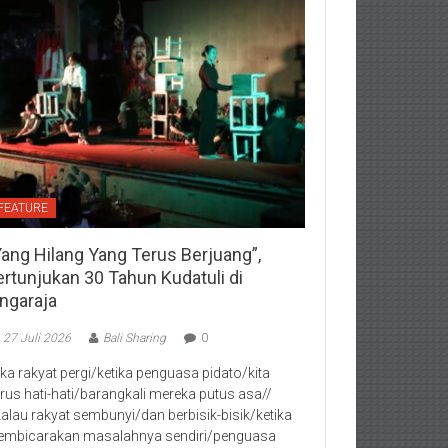
FEATURE
Yang Hilang Yang Terus Berjuang”,
ertunjukan 30 Tahun Kudatuli di
ingaraja
27 Juli 2026
Bali Sharing
0
jika rakyat pergi/ketika penguasa pidato/kita
rus hati-hati/barangkali mereka putus asa//
kalau rakyat sembunyi/dan berbisik-bisik/ketika
mbicarakan masalahnya sendiri/penguasa