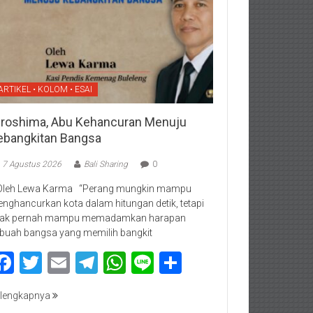
ARTIKEL • KOLOM • ESAI
iroshima, Abu Kehancuran Menuju
ebangkitan Bangsa
7 Agustus 2026
Bali Sharing
0
Oleh Lewa Karma “Perang mungkin mampu
nghancurkan kota dalam hitungan detik, tetapi
dak pernah mampu memadamkan harapan
buah bangsa yang memilih bangkit
Facebook
Twitter
Email
Telegram
WhatsApp
Line
Share
lengkapnya