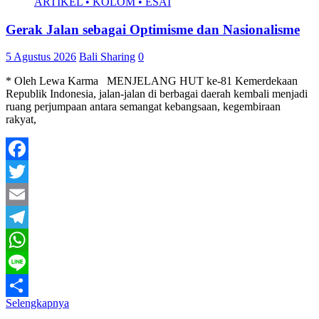
ARTIKEL • KOLOM • ESAI
Gerak Jalan sebagai Optimisme dan Nasionalisme
5 Agustus 2026
Bali Sharing
0
* Oleh Lewa Karma MENJELANG HUT ke-81 Kemerdekaan
Republik Indonesia, jalan-jalan di berbagai daerah kembali menjadi
ruang perjumpaan antara semangat kebangsaan, kegembiraan
rakyat,
Facebook
Twitter
Email
Telegram
WhatsApp
Line
Selengkapnya
Share