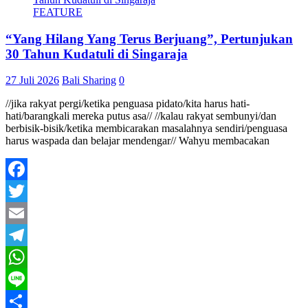
FEATURE
“Yang Hilang Yang Terus Berjuang”, Pertunjukan
30 Tahun Kudatuli di Singaraja
27 Juli 2026
Bali Sharing
0
//jika rakyat pergi/ketika penguasa pidato/kita harus hati-
hati/barangkali mereka putus asa// //kalau rakyat sembunyi/dan
berbisik-bisik/ketika membicarakan masalahnya sendiri/penguasa
harus waspada dan belajar mendengar// Wahyu membacakan
Facebook
Twitter
Email
Telegram
WhatsApp
Line