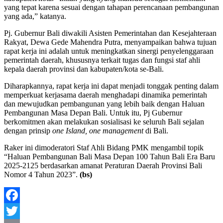
yang tepat karena sesuai dengan tahapan perencanaan pembangunan
yang ada,” katanya.
Pj. Gubernur Bali diwakili Asisten Pemerintahan dan Kesejahteraan
Rakyat, Dewa Gede Mahendra Putra, menyampaikan bahwa tujuan
rapat kerja ini adalah untuk meningkatkan sinergi penyelenggaraan
pemerintah daerah, khususnya terkait tugas dan fungsi staf ahli
kepala daerah provinsi dan kabupaten/kota se-Bali.
Diharapkannya, rapat kerja ini dapat menjadi tonggak penting dalam
memperkuat kerjasama daerah menghadapi dinamika pemerintah
dan mewujudkan pembangunan yang lebih baik dengan Haluan
Pembangunan Masa Depan Bali. Untuk itu, Pj Gubernur
berkomitmen akan melakukan sosialisasi ke seluruh Bali sejalan
dengan prinsip
one Island, one management
di Bali.
Raker ini dimoderatori Staf Ahli Bidang PMK mengambil topik
“Haluan Pembangunan Bali Masa Depan 100 Tahun Bali Era Baru
2025-2125 berdasarkan amanat Peraturan Daerah Provinsi Bali
Nomor 4 Tahun 2023”.
(bs)
Facebook