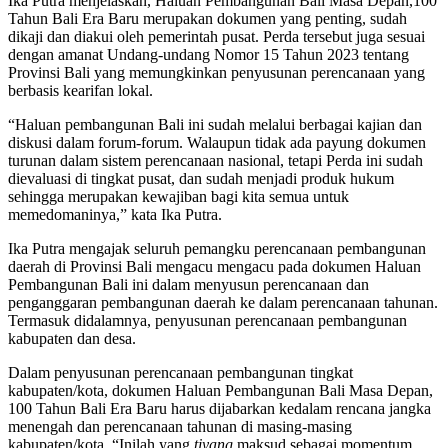
Ika Putra menjelaskan, Haluan Pembangunan Bali Masa Depan,100
Tahun Bali Era Baru merupakan dokumen yang penting, sudah
dikaji dan diakui oleh pemerintah pusat. Perda tersebut juga sesuai
dengan amanat Undang-undang Nomor 15 Tahun 2023 tentang
Provinsi Bali yang memungkinkan penyusunan perencanaan yang
berbasis kearifan lokal.
“Haluan pembangunan Bali ini sudah melalui berbagai kajian dan
diskusi dalam forum-forum. Walaupun tidak ada payung dokumen
turunan dalam sistem perencanaan nasional, tetapi Perda ini sudah
dievaluasi di tingkat pusat, dan sudah menjadi produk hukum
sehingga merupakan kewajiban bagi kita semua untuk
memedomaninya,” kata Ika Putra.
Ika Putra mengajak seluruh pemangku perencanaan pembangunan
daerah di Provinsi Bali mengacu mengacu pada dokumen Haluan
Pembangunan Bali ini dalam menyusun perencanaan dan
penganggaran pembangunan daerah ke dalam perencanaan tahunan.
Termasuk didalamnya, penyusunan perencanaan pembangunan
kabupaten dan desa.
Dalam penyusunan perencanaan pembangunan tingkat
kabupaten/kota, dokumen Haluan Pembangunan Bali Masa Depan,
100 Tahun Bali Era Baru harus dijabarkan kedalam rencana jangka
menengah dan perencanaan tahunan di masing-masing
kabupaten/kota. “Inilah yang
tiyang
maksud sebagai momentum