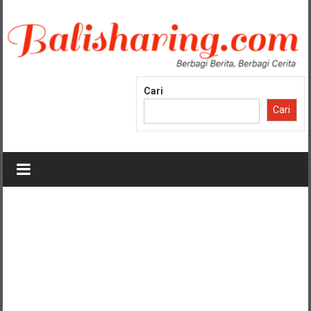
Lompat
ke
konten
Cari
Cari