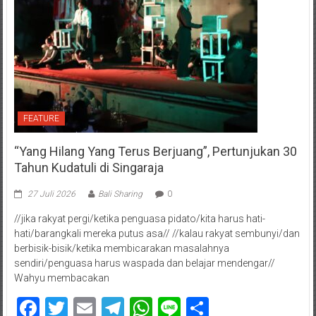
FEATURE
“Yang Hilang Yang Terus Berjuang”, Pertunjukan 30
Tahun Kudatuli di Singaraja
27 Juli 2026
Bali Sharing
0
//jika rakyat pergi/ketika penguasa pidato/kita harus hati-
hati/barangkali mereka putus asa// //kalau rakyat sembunyi/dan
berbisik-bisik/ketika membicarakan masalahnya
sendiri/penguasa harus waspada dan belajar mendengar//
Wahyu membacakan
Facebook
Twitter
Email
Telegram
WhatsApp
Line
Share