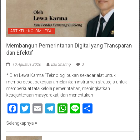
ARTIKEL • KOLOM • ESAI
Membangun Pemerintahan Digital yang Transparan
dan Efektif
10 Agustus 2026
Bali Sharing
0
* Oleh Lewa Karma “Teknologi bukan sekadar alat untuk
mempercepat pekerjaan, melainkan instrumen strategis untuk
memperkuat tata kelola pemerintahan, meningkatkan
kesejahteraan masyarakat, dan menentukan
Facebook
Twitter
Email
Telegram
WhatsApp
Line
Share
Selengkapnya