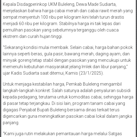
Kepala Disdagperinkop UKM Buleleng, Dewa Made Sudiarta,
menjelaskan bahwa harga cabai merah dan cabai rawit merah yang
sempat menyentuh 100 ribu per kilogram kini telah turun drastis
menjadi 60 ribu per kilogram. Stabilnya harga ini tak lepas dari
pemulihan pasokan yang sebelumnya terganggu oleh cuaca
ekstrem dan curah hujan tinggi.
“Sekarang kondisi mulai membaik. Selain cabai, harga bahan pokok
lainnya seperti beras, gula pasir, bawang merah, daging ayam, dan
minyak goreng tetap stabil dengan pasokan yang mencukupi untuk
memenuhi kebutuhan masyarakat jelang Imlek dan libur panjang,”
ujar Kadis Sudiarta saat ditemui, Kamis (23/1/2025).
Untuk menjaga kestabilan harga, Pemkab Buleleng mengambil
langkah-langkah konkret. Salah satunya adalah penyaluran subsidi
kepada pedagang, terutama untuk komoditas cabai, sehingga harga
di pasar tetap terjangkau. Di sisi lain, program tanam cabai yang
digagas Penjabat Bupati Buleleng bersama dinas terkait terus
digencarkan guna meningkatkan pasokan cabai lokal dalam jangka
panjang.
“Kami juga rutin melakukan pemantauan harga melalui Satgas