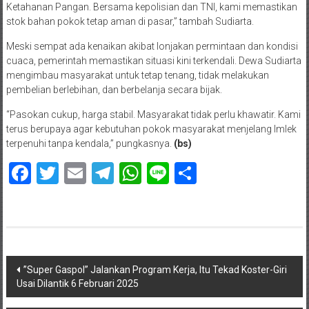
Ketahanan Pangan. Bersama kepolisian dan TNI, kami memastikan
stok bahan pokok tetap aman di pasar,” tambah Sudiarta.
Meski sempat ada kenaikan akibat lonjakan permintaan dan kondisi
cuaca, pemerintah memastikan situasi kini terkendali. Dewa Sudiarta
mengimbau masyarakat untuk tetap tenang, tidak melakukan
pembelian berlebihan, dan berbelanja secara bijak.
“Pasokan cukup, harga stabil. Masyarakat tidak perlu khawatir. Kami
terus berupaya agar kebutuhan pokok masyarakat menjelang Imlek
terpenuhi tanpa kendala,” pungkasnya.
(bs)
Facebook
Twitter
Email
Telegram
WhatsApp
Line
Share
Navigasi
”Super Gaspol” Jalankan Program Kerja, Itu Tekad Koster-Giri
Usai Dilantik 6 Februari 2025
pos