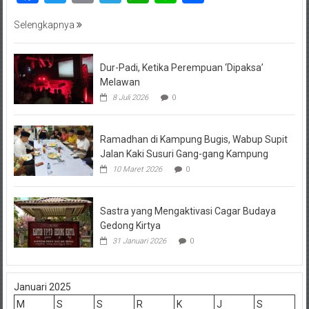
Selengkapnya
Dur-Padi, Ketika Perempuan ‘Dipaksa’
Melawan
8 Juli 2026
0
Ramadhan di Kampung Bugis, Wabup Supit
Jalan Kaki Susuri Gang-gang Kampung
10 Maret 2026
0
Sastra yang Mengaktivasi Cagar Budaya
Gedong Kirtya
31 Januari 2026
0
Januari 2025
M
S
S
R
K
J
S