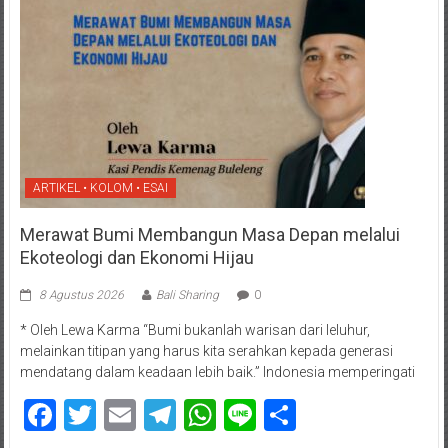
ARTIKEL • KOLOM • ESAI
Merawat Bumi Membangun Masa Depan melalui
Ekoteologi dan Ekonomi Hijau
8 Agustus 2026
Bali Sharing
0
* Oleh Lewa Karma “Bumi bukanlah warisan dari leluhur,
melainkan titipan yang harus kita serahkan kepada generasi
mendatang dalam keadaan lebih baik.” Indonesia memperingati
Facebook
Twitter
Email
Telegram
WhatsApp
Line
Share