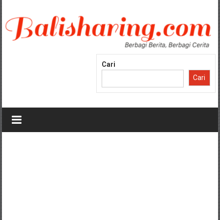
Lompat
ke
konten
Cari
Cari