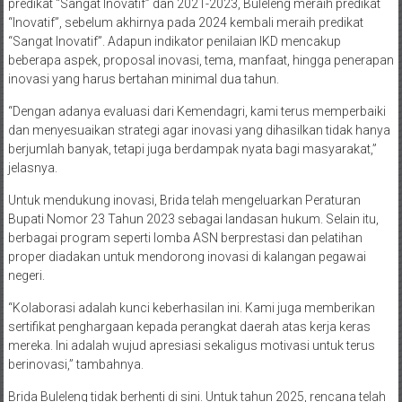
predikat “Sangat Inovatif” dan 2021-2023, Buleleng meraih predikat
“Inovatif”, sebelum akhirnya pada 2024 kembali meraih predikat
“Sangat Inovatif”. Adapun indikator penilaian IKD mencakup
beberapa aspek, proposal inovasi, tema, manfaat, hingga penerapan
inovasi yang harus bertahan minimal dua tahun.
“Dengan adanya evaluasi dari Kemendagri, kami terus memperbaiki
dan menyesuaikan strategi agar inovasi yang dihasilkan tidak hanya
berjumlah banyak, tetapi juga berdampak nyata bagi masyarakat,”
jelasnya.
Untuk mendukung inovasi, Brida telah mengeluarkan Peraturan
Bupati Nomor 23 Tahun 2023 sebagai landasan hukum. Selain itu,
berbagai program seperti lomba ASN berprestasi dan pelatihan
proper diadakan untuk mendorong inovasi di kalangan pegawai
negeri.
“Kolaborasi adalah kunci keberhasilan ini. Kami juga memberikan
sertifikat penghargaan kepada perangkat daerah atas kerja keras
mereka. Ini adalah wujud apresiasi sekaligus motivasi untuk terus
berinovasi,” tambahnya.
Brida Buleleng tidak berhenti di sini. Untuk tahun 2025, rencana telah