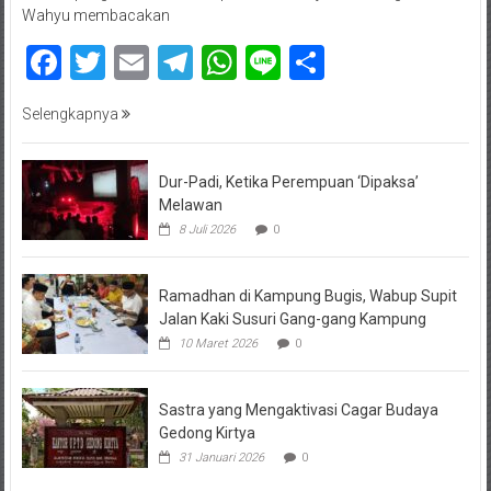
Wahyu membacakan
Facebook
Twitter
Email
Telegram
WhatsApp
Line
Share
Selengkapnya
Dur-Padi, Ketika Perempuan ‘Dipaksa’
Melawan
8 Juli 2026
0
Ramadhan di Kampung Bugis, Wabup Supit
Jalan Kaki Susuri Gang-gang Kampung
10 Maret 2026
0
Sastra yang Mengaktivasi Cagar Budaya
Gedong Kirtya
31 Januari 2026
0