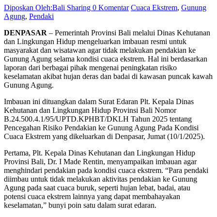
Diposkan Oleh:Bali Sharing
0 Komentar
Cuaca Ekstrem
,
Gunung
Agung
,
Pendaki
DENPASAR
– Pemerintah Provinsi Bali melalui Dinas Kehutanan
dan Lingkungan Hidup mengeluarkan imbauan resmi untuk
masyarakat dan wisatawan agar tidak melakukan pendakian ke
Gunung Agung selama kondisi cuaca ekstrem. Hal ini berdasarkan
laporan dari berbagai pihak mengenai peningkatan risiko
keselamatan akibat hujan deras dan badai di kawasan puncak kawah
Gunung Agung.
Imbauan ini dituangkan dalam Surat Edaran Plt. Kepala Dinas
Kehutanan dan Lingkungan Hidup Provinsi Bali Nomor
B.24.500.4.1/95/UPTD.KPHBT/DKLH Tahun 2025 tentang
Pencegahan Risiko Pendakian ke Gunung Agung Pada Kondisi
Cuaca Ekstrem yang dikeluarkan di Denpasar, Jumat (10/1/2025).
Pertama, Plt. Kepala Dinas Kehutanan dan Lingkungan Hidup
Provinsi Bali, Dr. I Made Rentin, menyampaikan imbauan agar
menghindari pendakian pada kondisi cuaca ekstrem. “Para pendaki
diimbau untuk tidak melakukan aktivitas pendakian ke Gunung
Agung pada saat cuaca buruk, seperti hujan lebat, badai, atau
potensi cuaca ekstrem lainnya yang dapat membahayakan
keselamatan,” bunyi poin satu dalam surat edaran.