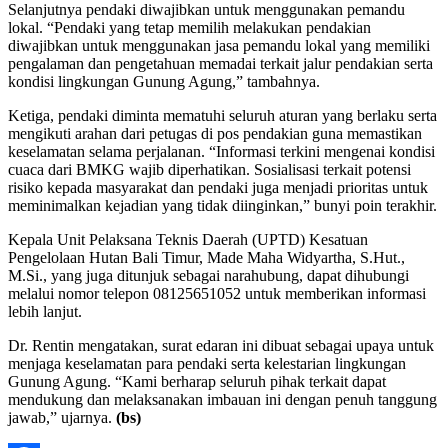
Selanjutnya pendaki diwajibkan untuk menggunakan pemandu
lokal. “Pendaki yang tetap memilih melakukan pendakian
diwajibkan untuk menggunakan jasa pemandu lokal yang memiliki
pengalaman dan pengetahuan memadai terkait jalur pendakian serta
kondisi lingkungan Gunung Agung,” tambahnya.
Ketiga, pendaki diminta mematuhi seluruh aturan yang berlaku serta
mengikuti arahan dari petugas di pos pendakian guna memastikan
keselamatan selama perjalanan. “Informasi terkini mengenai kondisi
cuaca dari BMKG wajib diperhatikan. Sosialisasi terkait potensi
risiko kepada masyarakat dan pendaki juga menjadi prioritas untuk
meminimalkan kejadian yang tidak diinginkan,” bunyi poin terakhir.
Kepala Unit Pelaksana Teknis Daerah (UPTD) Kesatuan
Pengelolaan Hutan Bali Timur, Made Maha Widyartha, S.Hut.,
M.Si., yang juga ditunjuk sebagai narahubung, dapat dihubungi
melalui nomor telepon 08125651052 untuk memberikan informasi
lebih lanjut.
Dr. Rentin mengatakan, surat edaran ini dibuat sebagai upaya untuk
menjaga keselamatan para pendaki serta kelestarian lingkungan
Gunung Agung. “Kami berharap seluruh pihak terkait dapat
mendukung dan melaksanakan imbauan ini dengan penuh tanggung
jawab,” ujarnya.
(bs)