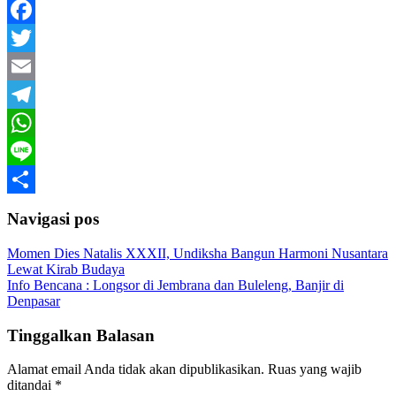
Facebook
Twitter
Email
Telegram
WhatsApp
Line
Share
Navigasi pos
Momen Dies Natalis XXXII, Undiksha Bangun Harmoni Nusantara
Lewat Kirab Budaya
Info Bencana : Longsor di Jembrana dan Buleleng, Banjir di
Denpasar
Tinggalkan Balasan
Alamat email Anda tidak akan dipublikasikan.
Ruas yang wajib
ditandai
*