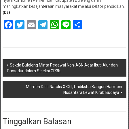
nyata komitmen Pemerintah Kabupaten Buleleng dalam
meningkatkan kesejahteraan masyarakat melalui sektor pendidikan.
(bs)
Facebook
Twitter
Email
Telegram
WhatsApp
Line
Share
Navigasi
Sekda Buleleng Minta Pegawai Non-ASN Agar Ikuti Alur dan
Prosedur dalam Seleksi CP3K
pos
Momen Dies Natalis XXXII, Undiksha Bangun Harmoni
Nusantara Lewat Kirab Budaya
Tinggalkan Balasan