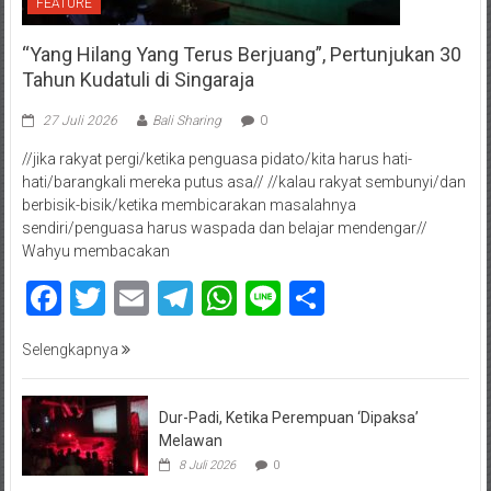
FEATURE
“Yang Hilang Yang Terus Berjuang”, Pertunjukan 30
Tahun Kudatuli di Singaraja
27 Juli 2026
Bali Sharing
0
//jika rakyat pergi/ketika penguasa pidato/kita harus hati-
hati/barangkali mereka putus asa// //kalau rakyat sembunyi/dan
berbisik-bisik/ketika membicarakan masalahnya
sendiri/penguasa harus waspada dan belajar mendengar//
Wahyu membacakan
Facebook
Twitter
Email
Telegram
WhatsApp
Line
Share
Selengkapnya
Dur-Padi, Ketika Perempuan ‘Dipaksa’
Melawan
8 Juli 2026
0