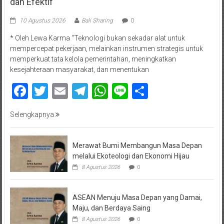
dan Efektif
10 Agustus 2026
Bali Sharing
0
* Oleh Lewa Karma “Teknologi bukan sekadar alat untuk
mempercepat pekerjaan, melainkan instrumen strategis untuk
memperkuat tata kelola pemerintahan, meningkatkan
kesejahteraan masyarakat, dan menentukan
Facebook
Twitter
Email
Telegram
WhatsApp
Line
Share
Selengkapnya
Merawat Bumi Membangun Masa Depan
melalui Ekoteologi dan Ekonomi Hijau
8 Agustus 2026
0
ASEAN Menuju Masa Depan yang Damai,
Maju, dan Berdaya Saing
8 Agustus 2026
0