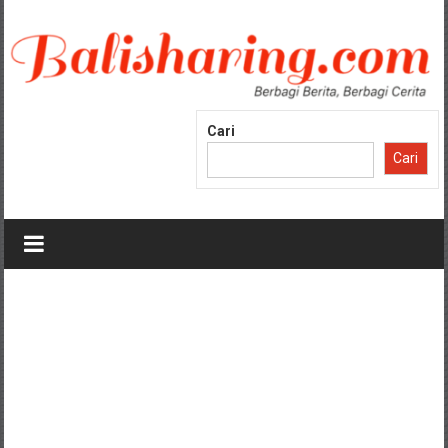
Lompat
ke
konten
Cari
Cari