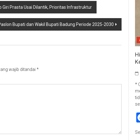
ri Prasta Usai Dilantik, Prioritas Infrastruktur
aslon Bupati dan Wakil Bupati Badung Periode 2025-2030
H
K
ang wajib ditandai
*
* 
me
ti
se
Se