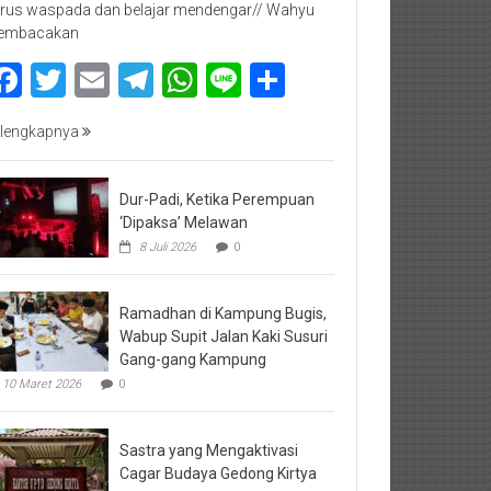
rus waspada dan belajar mendengar// Wahyu
embacakan
Facebook
Twitter
Email
Telegram
WhatsApp
Line
Share
lengkapnya
Dur-Padi, Ketika Perempuan
‘Dipaksa’ Melawan
8 Juli 2026
0
Ramadhan di Kampung Bugis,
Wabup Supit Jalan Kaki Susuri
Gang-gang Kampung
10 Maret 2026
0
Sastra yang Mengaktivasi
Cagar Budaya Gedong Kirtya