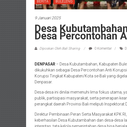
BERITA
BULELENG
9 Januari 2025
Desa Kubutambahan
Desa Percontohan An
Diposkan Oleh:Bali Sharing
0 Komentar
D
DENPASAR
– Desa Kubutambahan, Kabupaten Bulelen
dikukuhkan sebagai Desa Percontohan Anti Korups
Korupsi Tingkat Kabupaten/Kota se-Bali yang digela
Denpasar.
Desa-desa ini dinilai memenuhi lima fokus utama, y
publik, partisipasi masyarakat, serta penerapan kear
perangkat daerah Provinsi Bali meliputi Inspektorat
Direktur Pembinaan Peran Serta Masyarakat KPK RI
keberhasilan Desa Kubutambahan dan desa-desa lai
integritas, tata kelola pemerintahan desa bisa berja