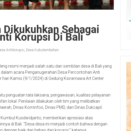
 Dikukuhkan Sebagai
ti Korupsi Di Bali
esa Antikorupsi
,
Desa Kubutambahan
g resmi menjadi salah satu dari sembilan desa di Bali yang
i dalam acara Penganugerahan Desa Percontohan Anti
r hari Kamis (9/1/2024) di Gedung Ksirarnawa Art Center
aitu penguatan tata laksana, pengawasan, kualitas pelayanan
ifan lokal. Penilaian dilakukan oleh tim yang melibatkan
 Daerah, Dinas Kominfos, Dinas PMD, dan Dinas Dukcapil.
, Kumbul Kusdwidjanto, memberikan apresiasi atas
nnya di Bali. “Desa-desa ini menjadi contoh bahwa dengan
lan dengan baik dan bebas dari korupsi,” katanya.