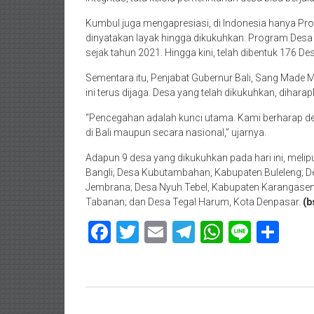
Kumbul juga mengapresiasi, di Indonesia hanya Prov
dinyatakan layak hingga dikukuhkan. Program Desa P
sejak tahun 2021. Hingga kini, telah dibentuk 176 D
Sementara itu, Penjabat Gubernur Bali, Sang Made 
ini terus dijaga. Desa yang telah dikukuhkan, dihar
“Pencegahan adalah kunci utama. Kami berharap desa
di Bali maupun secara nasional,” ujarnya.
Adapun 9 desa yang dikukuhkan pada hari ini, meli
Bangli; Desa Kubutambahan, Kabupaten Buleleng; De
Jembrana; Desa Nyuh Tebel, Kabupaten Karangasem
Tabanan; dan Desa Tegal Harum, Kota Denpasar.
(b
Facebook
Twitter
Email
Telegram
WhatsAp
Line
Sha