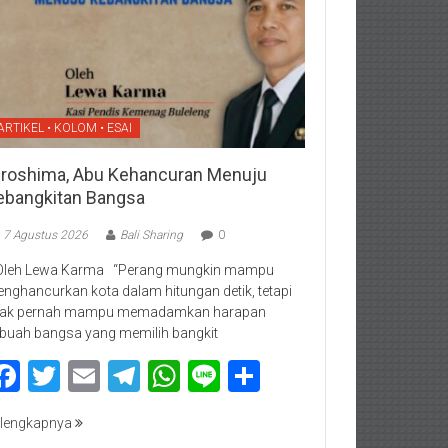
ARTIKEL • KOLOM • ESAI
iroshima, Abu Kehancuran Menuju
ebangkitan Bangsa
7 Agustus 2026
Bali Sharing
0
Oleh Lewa Karma “Perang mungkin mampu
nghancurkan kota dalam hitungan detik, tetapi
dak pernah mampu memadamkan harapan
buah bangsa yang memilih bangkit
Facebook
Twitter
Email
Telegram
WhatsApp
Line
Share
lengkapnya