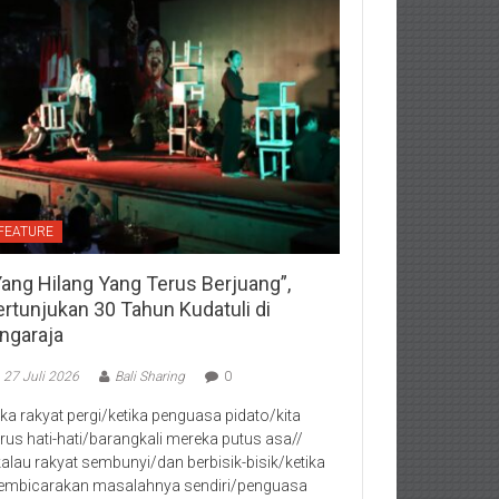
FEATURE
Yang Hilang Yang Terus Berjuang”,
ertunjukan 30 Tahun Kudatuli di
ingaraja
27 Juli 2026
Bali Sharing
0
jika rakyat pergi/ketika penguasa pidato/kita
rus hati-hati/barangkali mereka putus asa//
kalau rakyat sembunyi/dan berbisik-bisik/ketika
mbicarakan masalahnya sendiri/penguasa