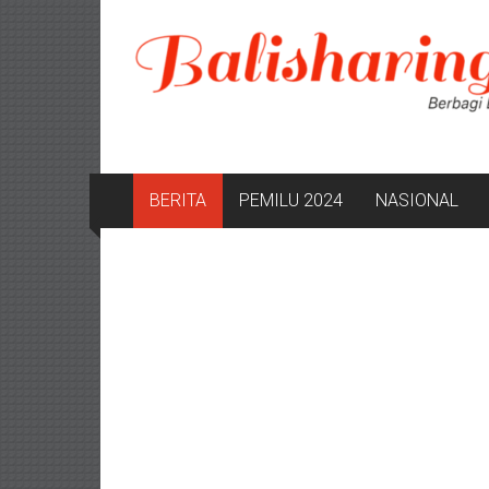
Lompat
ke
konten
BERITA
PEMILU 2024
NASIONAL