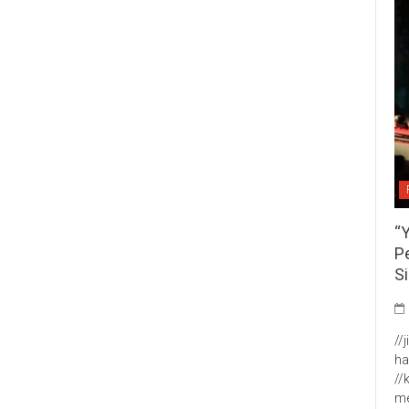
“
P
S
//
ha
//
me