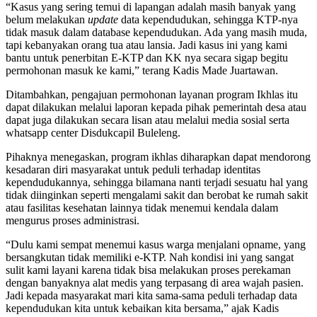
“Kasus yang sering temui di lapangan adalah masih banyak yang
belum melakukan
update
data kependudukan, sehingga KTP-nya
tidak masuk dalam database kependudukan. Ada yang masih muda,
tapi kebanyakan orang tua atau lansia. Jadi kasus ini yang kami
bantu untuk penerbitan E-KTP dan KK nya secara sigap begitu
permohonan masuk ke kami,” terang Kadis Made Juartawan.
Ditambahkan, pengajuan permohonan layanan program Ikhlas itu
dapat dilakukan melalui laporan kepada pihak pemerintah desa atau
dapat juga dilakukan secara lisan atau melalui media sosial serta
whatsapp center Disdukcapil Buleleng.
Pihaknya menegaskan, program ikhlas diharapkan dapat mendorong
kesadaran diri masyarakat untuk peduli terhadap identitas
kependudukannya, sehingga bilamana nanti terjadi sesuatu hal yang
tidak diinginkan seperti mengalami sakit dan berobat ke rumah sakit
atau fasilitas kesehatan lainnya tidak menemui kendala dalam
mengurus proses administrasi.
“Dulu kami sempat menemui kasus warga menjalani opname, yang
bersangkutan tidak memiliki e-KTP. Nah kondisi ini yang sangat
sulit kami layani karena tidak bisa melakukan proses perekaman
dengan banyaknya alat medis yang terpasang di area wajah pasien.
Jadi kepada masyarakat mari kita sama-sama peduli terhadap data
kependudukan kita untuk kebaikan kita bersama,” ajak Kadis