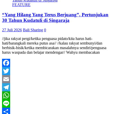
FEATURE
“Yang Hilang Yang Terus Berjuang”, Pertunjukan
30 Tahun Kudatuli di Singaraja
27 Juli 2026
Bali Sharing
0
//jika rakyat pergi/ketika penguasa pidato/kita harus hati-
hati/barangkali mereka putus asa// //kalau rakyat sembunyi/dan
berbisik-bisik/ketika membicarakan masalahnya sendiri/penguasa
harus waspada dan belajar mendengar// Wahyu membacakan
Facebook
Twitter
Email
Telegram
WhatsApp
Line