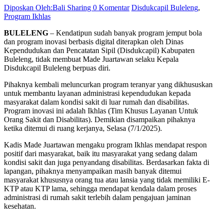
Diposkan Oleh:Bali Sharing
0 Komentar
Disdukcapil Buleleng
,
Program Ikhlas
BULELENG
– Kendatipun sudah banyak program jemput bola
dan program inovasi berbasis digital diterapkan oleh Dinas
Kependudukan dan Pencatatan Sipil (Disdukcapil) Kabupaten
Buleleng, tidak membuat Made Juartawan selaku Kepala
Disdukcapil Buleleng berpuas diri.
Pihaknya kembali meluncurkan program teranyar yang dikhususkan
untuk membantu layanan administrasi kependudukan kepada
masyarakat dalam kondisi sakit di luar rumah dan disabilitas.
Program inovasi ini adalah Ikhlas (Tim Khusus Layanan Untuk
Orang Sakit dan Disabilitas). Demikian disampaikan pihaknya
ketika ditemui di ruang kerjanya, Selasa (7/1/2025).
Kadis Made Juartawan mengaku program Ikhlas mendapat respon
positif dari masyarakat, baik itu masyarakat yang sedang dalam
kondisi sakit dan juga penyandang disabilitas. Berdasarkan fakta di
lapangan, pihaknya menyampaikan masih banyak ditemui
masyarakat khususnya orang tua atau lansia yang tidak memiliki E-
KTP atau KTP lama, sehingga mendapat kendala dalam proses
administrasi di rumah sakit terlebih dalam pengajuan jaminan
kesehatan.