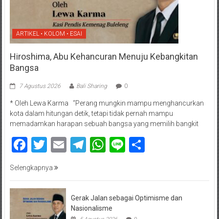
ARTIKEL • KOLOM • ESAI
Hiroshima, Abu Kehancuran Menuju Kebangkitan
Bangsa
7 Agustus 2026
Bali Sharing
0
* Oleh Lewa Karma “Perang mungkin mampu menghancurkan
kota dalam hitungan detik, tetapi tidak pernah mampu
memadamkan harapan sebuah bangsa yang memilih bangkit
Facebook
Twitter
Email
Telegram
WhatsApp
Line
Share
Selengkapnya
Gerak Jalan sebagai Optimisme dan
Nasionalisme