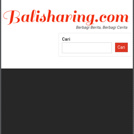
Lompat
ke
konten
Cari
Cari