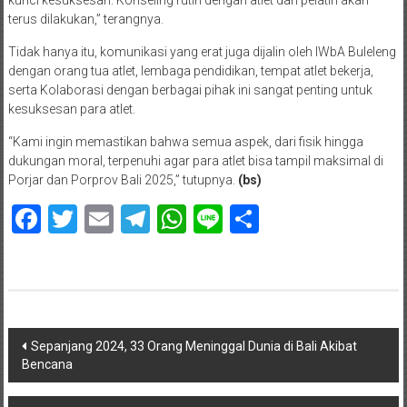
terus dilakukan,” terangnya.
Tidak hanya itu, komunikasi yang erat juga dijalin oleh IWbA Buleleng
dengan orang tua atlet, lembaga pendidikan, tempat atlet bekerja,
serta Kolaborasi dengan berbagai pihak ini sangat penting untuk
kesuksesan para atlet.
“Kami ingin memastikan bahwa semua aspek, dari fisik hingga
dukungan moral, terpenuhi agar para atlet bisa tampil maksimal di
Porjar dan Porprov Bali 2025,” tutupnya.
(bs)
Facebook
Twitter
Email
Telegram
WhatsApp
Line
Share
Navigasi
Sepanjang 2024, 33 Orang Meninggal Dunia di Bali Akibat
Bencana
pos