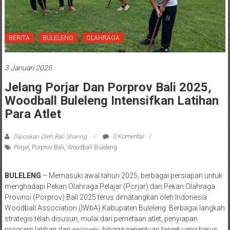
BERITA
BULELENG
OLAHRAGA
3 Januari 2025
Jelang Porjar Dan Porprov Bali 2025,
Woodball Buleleng Intensifkan Latihan
Para Atlet
Diposkan Oleh:Bali Sharing
0 Komentar
Porjar
,
Porprov Bali
,
Woodball Buleleng
BULELENG
– Memasuki awal tahun 2025, berbagai persiapan untuk
menghadapi Pekan Olahraga Pelajar (Porjar) dan Pekan Olahraga
Provinsi (Porprov) Bali 2025 terus dimatangkan oleh Indonesia
Woodball Association (IWbA) Kabupaten Buleleng. Berbagai langkah
strategis telah disusun, mulai dari pemetaan atlet, penyiapan
program latihan dan
recovery
, hingga penentuan target yang harus