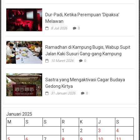
Dur-Padi, Ketika Perempuan ‘Dipaksa’
Melawan
8 Juli 2026
0
Ramadhan di Kampung Bugis, Wabup Supit
Jalan Kaki Susuri Gang-gang Kampung
10 Maret 2026
0
Sastra yang Mengaktivasi Cagar Budaya
Gedong Kirtya
31 Januari 2026
0
Januari 2025
M
S
S
R
K
J
S
1
2
3
4
5
6
7
8
9
10
11