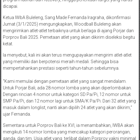
dicapai.
Ketua IWbA Buleleng, Sang Made Fernanda Iragraha, dikonfirmasi
Jumat (3/1/2025) mengungkapkan, Woodball Buleleng akan
mengirimkan atlet-atlet terbaiknya untuk berlaga di ajang Porjar dan
Porprov Bali 2025. Pemetaan atlet yang akan dikirim diseleksi begitu
ketat.
Ia menyebut, kali ini akan terus mengupayakan mengirim atlet-atlet
yang memiliki dan berpotensi meraih medali. Sehingga bisa
mempertahankan prestasi seperti tahun-tahun sebelumnya.
“Kami memulai dengan pemetaan atlet yang sangat mendalam.
Untuk Porjar Bali, ada 28 nomor lomba yang akan diperlombakan.
Dengan rincian 4 nomor untuk kategori SD Pa/Pi, 12 nomor untuk
SMP Pa/Pi, dan 12 nomor lagi untuk SMA/K Pa/Pi. Dari 32 atlet yang
masuk dalam longlist, nanti akan dipilih 24 atlet yang akan dikirim,”
ujar Fernanda.
Sementara untuk Porprov Bali ke XVI, ia menambahkan, IWBA akan
mengikuti 14 nomor lomba yang mencakup kategori perorangan,
ganda, dan tim. Usia atlet yang terlibat dalam Porprov yakni minimal