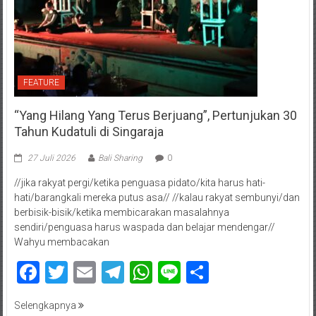
FEATURE
“Yang Hilang Yang Terus Berjuang”, Pertunjukan 30
Tahun Kudatuli di Singaraja
27 Juli 2026
Bali Sharing
0
//jika rakyat pergi/ketika penguasa pidato/kita harus hati-
hati/barangkali mereka putus asa// //kalau rakyat sembunyi/dan
berbisik-bisik/ketika membicarakan masalahnya
sendiri/penguasa harus waspada dan belajar mendengar//
Wahyu membacakan
Facebook
Twitter
Email
Telegram
WhatsApp
Line
Share
Selengkapnya