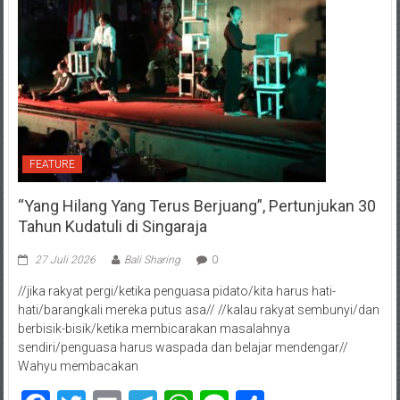
FEATURE
“Yang Hilang Yang Terus Berjuang”, Pertunjukan 30
Tahun Kudatuli di Singaraja
27 Juli 2026
Bali Sharing
0
//jika rakyat pergi/ketika penguasa pidato/kita harus hati-
hati/barangkali mereka putus asa// //kalau rakyat sembunyi/dan
berbisik-bisik/ketika membicarakan masalahnya
sendiri/penguasa harus waspada dan belajar mendengar//
Wahyu membacakan