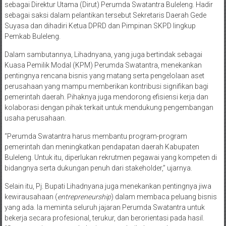
sebagai Direktur Utama (Dirut) Perumda Swatantra Buleleng. Hadir
sebagai saksi dalam pelantikan tersebut Sekretaris Daerah Gede
Suyasa dan dihadiri Ketua DPRD dan Pimpinan SKPD lingkup
Pemkab Buleleng.
Dalam sambutannya, Lihadnyana, yang juga bertindak sebagai
Kuasa Pemilik Modal (KPM) Perumda Swatantra, menekankan
pentingnya rencana bisnis yang matang serta pengelolaan aset
perusahaan yang mampu memberikan kontribusi signifikan bagi
pemerintah daerah. Pihaknya juga mendorong efisiensi kerja dan
kolaborasi dengan pihak terkait untuk mendukung pengembangan
usaha perusahaan.
“Perumda Swatantra harus membantu program-program
pemerintah dan meningkatkan pendapatan daerah Kabupaten
Buleleng. Untuk itu, diperlukan rekrutmen pegawai yang kompeten di
bidangnya serta dukungan penuh dari stakeholder,” ujarnya.
Selain itu, Pj. Bupati Lihadnyana juga menekankan pentingnya jiwa
kewirausahaan (
entrepreneurship
) dalam membaca peluang bisnis
yang ada. Ia meminta seluruh jajaran Perumda Swatantra untuk
bekerja secara profesional, terukur, dan berorientasi pada hasil.