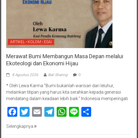
ARTIKEL • KOLOM • ESAI
Merawat Bumi Membangun Masa Depan melalui
Ekoteologi dan Ekonomi Hijau
8 Agustus 2026
Bali Sharing
0
* Oleh Lewa Karma “Bumi bukanlah warisan dari leluhur,
melainkan titipan yang harus kita serahkan kepada generasi
mendatang dalam keadaan lebih baik.” Indonesia memperingati
Facebook
Twitter
Email
Telegram
WhatsApp
Line
Share
Selengkapnya