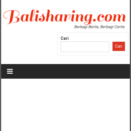
Lompat
ke
konten
Cari
Cari