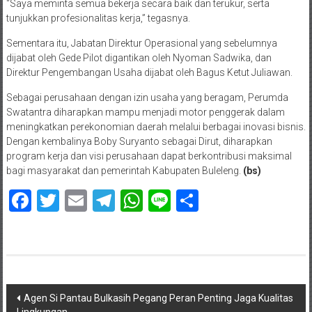
“Saya meminta semua bekerja secara baik dan terukur, serta
tunjukkan profesionalitas kerja,” tegasnya.
Sementara itu, Jabatan Direktur Operasional yang sebelumnya
dijabat oleh Gede Pilot digantikan oleh Nyoman Sadwika, dan
Direktur Pengembangan Usaha dijabat oleh Bagus Ketut Juliawan.
Sebagai perusahaan dengan izin usaha yang beragam, Perumda
Swatantra diharapkan mampu menjadi motor penggerak dalam
meningkatkan perekonomian daerah melalui berbagai inovasi bisnis.
Dengan kembalinya Boby Suryanto sebagai Dirut, diharapkan
program kerja dan visi perusahaan dapat berkontribusi maksimal
bagi masyarakat dan pemerintah Kabupaten Buleleng.
(bs)
Facebook
Twitter
Email
Telegram
WhatsApp
Line
Share
Navigasi
Agen Si Pantau Bulkasih Pegang Peran Penting Jaga Kualitas
Lingkungan