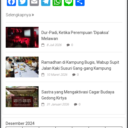
Facebook
Twitter
Email
Telegram
WhatsApp
Line
Share
Selengkapnya
Dur-Padi, Ketika Perempuan ‘Dipaksa’
Melawan
8 Juli 2026
0
Ramadhan di Kampung Bugis, Wabup Supit
Jalan Kaki Susuri Gang-gang Kampung
10 Maret 2026
0
Sastra yang Mengaktivasi Cagar Budaya
Gedong Kirtya
31 Januari 2026
0
Desember 2024