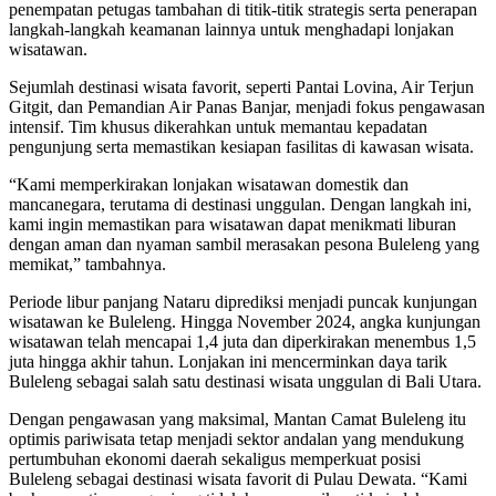
penempatan petugas tambahan di titik-titik strategis serta penerapan
langkah-langkah keamanan lainnya untuk menghadapi lonjakan
wisatawan.
Sejumlah destinasi wisata favorit, seperti Pantai Lovina, Air Terjun
Gitgit, dan Pemandian Air Panas Banjar, menjadi fokus pengawasan
intensif. Tim khusus dikerahkan untuk memantau kepadatan
pengunjung serta memastikan kesiapan fasilitas di kawasan wisata.
“Kami memperkirakan lonjakan wisatawan domestik dan
mancanegara, terutama di destinasi unggulan. Dengan langkah ini,
kami ingin memastikan para wisatawan dapat menikmati liburan
dengan aman dan nyaman sambil merasakan pesona Buleleng yang
memikat,” tambahnya.
Periode libur panjang Nataru diprediksi menjadi puncak kunjungan
wisatawan ke Buleleng. Hingga November 2024, angka kunjungan
wisatawan telah mencapai 1,4 juta dan diperkirakan menembus 1,5
juta hingga akhir tahun. Lonjakan ini mencerminkan daya tarik
Buleleng sebagai salah satu destinasi wisata unggulan di Bali Utara.
Dengan pengawasan yang maksimal, Mantan Camat Buleleng itu
optimis pariwisata tetap menjadi sektor andalan yang mendukung
pertumbuhan ekonomi daerah sekaligus memperkuat posisi
Buleleng sebagai destinasi wisata favorit di Pulau Dewata. “Kami