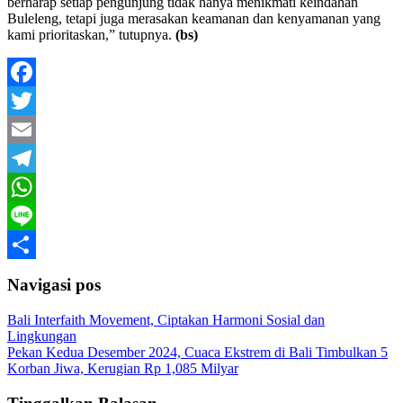
berharap setiap pengunjung tidak hanya menikmati keindahan
Buleleng, tetapi juga merasakan keamanan dan kenyamanan yang
kami prioritaskan,” tutupnya.
(bs)
Facebook
Twitter
Email
Telegram
WhatsApp
Line
Share
Navigasi pos
Bali Interfaith Movement, Ciptakan Harmoni Sosial dan
Lingkungan
Pekan Kedua Desember 2024, Cuaca Ekstrem di Bali Timbulkan 5
Korban Jiwa, Kerugian Rp 1,085 Milyar