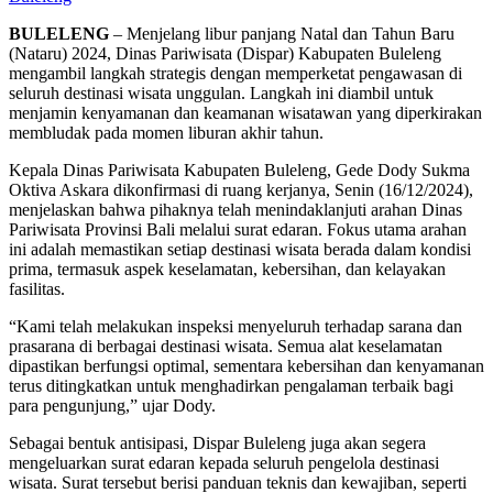
BULELENG
– Menjelang libur panjang Natal dan Tahun Baru
(Nataru) 2024, Dinas Pariwisata (Dispar) Kabupaten Buleleng
mengambil langkah strategis dengan memperketat pengawasan di
seluruh destinasi wisata unggulan. Langkah ini diambil untuk
menjamin kenyamanan dan keamanan wisatawan yang diperkirakan
membludak pada momen liburan akhir tahun.
Kepala Dinas Pariwisata Kabupaten Buleleng, Gede Dody Sukma
Oktiva Askara dikonfirmasi di ruang kerjanya, Senin (16/12/2024),
menjelaskan bahwa pihaknya telah menindaklanjuti arahan Dinas
Pariwisata Provinsi Bali melalui surat edaran. Fokus utama arahan
ini adalah memastikan setiap destinasi wisata berada dalam kondisi
prima, termasuk aspek keselamatan, kebersihan, dan kelayakan
fasilitas.
“Kami telah melakukan inspeksi menyeluruh terhadap sarana dan
prasarana di berbagai destinasi wisata. Semua alat keselamatan
dipastikan berfungsi optimal, sementara kebersihan dan kenyamanan
terus ditingkatkan untuk menghadirkan pengalaman terbaik bagi
para pengunjung,” ujar Dody.
Sebagai bentuk antisipasi, Dispar Buleleng juga akan segera
mengeluarkan surat edaran kepada seluruh pengelola destinasi
wisata. Surat tersebut berisi panduan teknis dan kewajiban, seperti