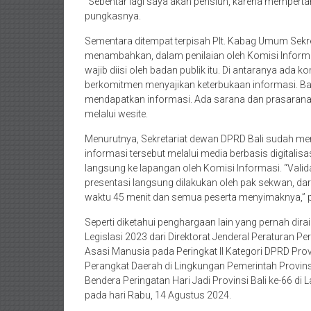
“Sebentar lagi saya akan pensiun, karena mempertah
pungkasnya.
Sementara ditempat terpisah Plt. Kabag Umum Sekr
menambahkan, dalam penilaian oleh Komisi Informasi 
wajib diisi oleh badan publik itu. Di antaranya ada
berkomitmen menyajikan keterbukaan informasi. B
mendapatkan informasi. Ada sarana dan prasarana, a
melalui wesite.
Menurutnya, Sekretariat dewan DPRD Bali sudah me
informasi tersebut melalui media berbasis digitalisasi
langsung ke lapangan oleh Komisi Informasi. “Valid
presentasi langsung dilakukan oleh pak sekwan, dari
waktu 45 menit dan semua peserta menyimaknya,” 
Seperti diketahui penghargaan lain yang pernah dir
Legislasi 2023 dari Direktorat Jenderal Peraturan
Asasi Manusia pada Peringkat II Kategori DPRD Pro
Perangkat Daerah di Lingkungan Pemerintah Provins
Bendera Peringatan Hari Jadi Provinsi Bali ke-66 
pada hari Rabu, 14 Agustus 2024.