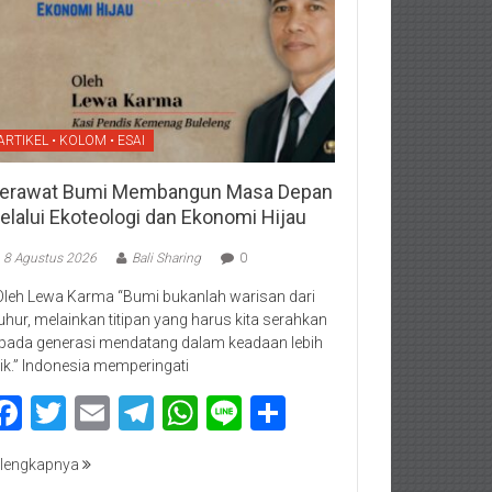
ARTIKEL • KOLOM • ESAI
erawat Bumi Membangun Masa Depan
elalui Ekoteologi dan Ekonomi Hijau
8 Agustus 2026
Bali Sharing
0
Oleh Lewa Karma “Bumi bukanlah warisan dari
luhur, melainkan titipan yang harus kita serahkan
pada generasi mendatang dalam keadaan lebih
ik.” Indonesia memperingati
Facebook
Twitter
Email
Telegram
WhatsApp
Line
Share
lengkapnya