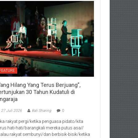
FEATURE
Yang Hilang Yang Terus Berjuang”,
ertunjukan 30 Tahun Kudatuli di
ingaraja
27 Juli 2026
Bali Sharing
0
jika rakyat pergi/ketika penguasa pidato/kita
rus hati-hati/barangkali mereka putus asa//
kalau rakyat sembunyi/dan berbisik-bisik/ketika