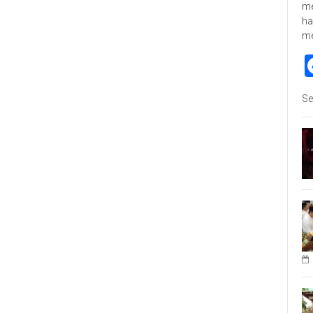
me
ha
m
Se