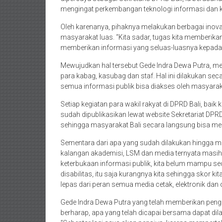
mengingat perkembangan teknologi informasi dan 
Oleh karenanya, pihaknya melakukan berbagai inova
masyarakat luas. “Kita sadar, tugas kita memberik
memberikan informasi yang seluas-luasnya kepada m
Mewujudkan hal tersebut Gede Indra Dewa Putra, mel
para kabag, kasubag dan staf. Hal ini dilakukan sec
semua informasi publik bisa diakses oleh masyarak
Setiap kegiatan para wakil rakyat di DPRD Bali, ba
sudah dipublikasikan lewat website Sekretariat DPRD
sehingga masyarakat Bali secara langsung bisa me
Sementara dari apa yang sudah dilakukan hingga me
kalangan akademisi, LSM dan media ternyata masih a
keterbukaan informasi publik, kita belum mampu se
disabilitas, itu saja kurangnya kita sehingga skor k
lepas dari peran semua media cetak, elektronik dan o
Gede Indra Dewa Putra yang telah memberikan penga
berharap, apa yang telah dicapai bersama dapat di