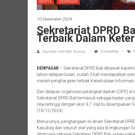
BERITA
DENPASAR
10 Desember 2024
Sekretariat DPRD Ba
Terbaik Dalam Keter
Diposkan Oleh:Bali Sharing
0 Komentar
D
DENPASAR
– Sekretariat DPRD Bali dibawah kepem
tahun delapan bulan, sudah 3 kali mendapatkan peng
meraih penghargaan terbaik Keterbukaan Informasi Pu
Dari delapan organisasi perangkat daerah (OPD) di 
Sekretariat DPRD Bali termasuk sebagai badan yan
nilai tertinggi dengan skor 9,7. Hal itu disampaikan
(10/12/2024).
Menurutnya, penghargaan ini diraih Sekretariat DPR
Kasubag dan seluruh staf yang ada di lingkungan Se
dipercaya sebagai Sekretaris DPRD Bali, ia beru