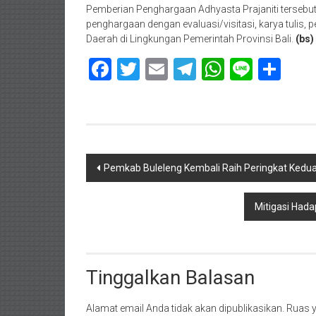
Pemberian Penghargaan Adhyasta Prajaniti tersebut 
penghargaan dengan evaluasi/visitasi, karya tuli
Daerah di Lingkungan Pemerintah Provinsi Bali.
(bs)
Facebook
Twitter
Email
Telegram
WhatsAp
Line
Sha
Navigasi
Pemkab Buleleng Kembali Raih Peringkat Kedua
pos
Mitigasi Had
Tinggalkan Balasan
Alamat email Anda tidak akan dipublikasikan.
Ruas y