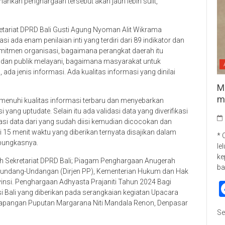
ankan penghargaan tersebut akan jauh lebih sulit,”
etariat DPRD Bali Gusti Agung Nyoman Alit Wikrama
ada enam penilaian inti yang terdiri dari 89 indikator dan
 komitmen organisasi, bagaimana perangkat daerah itu
adan publik melayani, bagaimana masyarakat untuk
da jenis informasi. Ada kualitas informasi yang dinilai
M
m
menuhi kualitas informasi terbaru dan menyebarkan
 yang uptudate. Selain itu ada validasi data yang diverifikasi
asi data dari yang sudah diisi kemudian dicocokan dan
 15 menit waktu yang diberikan ternyata disajikan dalam
* 
pungkasnya.
le
ke
aih Sekretariat DPRD Bali; Piagam Penghargaan Anugerah
ba
 Perundang-Undangan (Dirjen PP), Kementerian Hukum dan Hak
vinsi. Penghargaan Adhyasta Prajaniti Tahun 2024 Bagi
i Bali yang diberikan pada serangkaian kegiatan Upacara
di Lapangan Puputan Margarana Niti Mandala Renon, Denpasar
Se