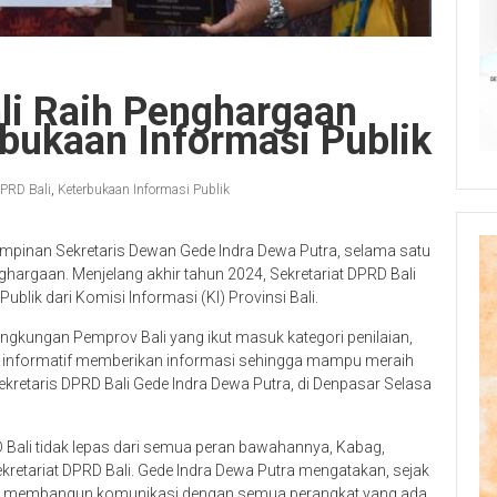
li Raih Penghargaan
bukaan Informasi Publik
PRD Bali
,
Keterbukaan Informasi Publik
impinan Sekretaris Dewan Gede Indra Dewa Putra, selama satu
hargaan. Menjelang akhir tahun 2024, Sekretariat DPRD Bali
blik dari Komisi Informasi (KI) Provinsi Bali.
lingkungan Pemprov Bali yang ikut masuk kategori penilaian,
g informatif memberikan informasi sehingga mampu meraih
 Sekretaris DPRD Bali Gede Indra Dewa Putra, di Denpasar Selasa
D Bali tidak lepas dari semua peran bawahannya, Kabag,
kretariat DPRD Bali. Gede Indra Dewa Putra mengatakan, sejak
saha membangun komunikasi dengan semua perangkat yang ada,