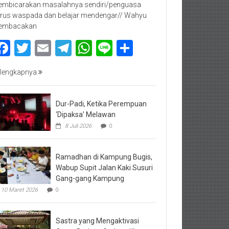
mbicarakan masalahnya sendiri/penguasa
rus waspada dan belajar mendengar// Wahyu
embacakan
Facebook
Twitter
Email
Telegram
WhatsApp
Line
Share
lengkapnya
Dur-Padi, Ketika Perempuan
‘Dipaksa’ Melawan
8 Juli 2026
0
Ramadhan di Kampung Bugis,
Wabup Supit Jalan Kaki Susuri
Gang-gang Kampung
10 Maret 2026
0
Sastra yang Mengaktivasi