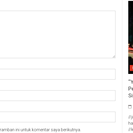
“
P
S
//
ha
//
ramban ini untuk komentar saya berikutnya.