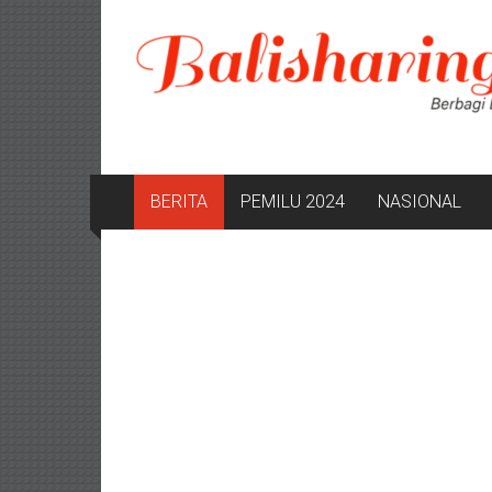
Lompat
ke
konten
BERITA
PEMILU 2024
NASIONAL