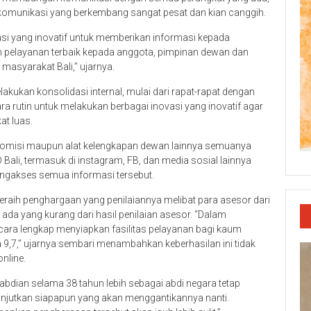
komunikasi yang berkembang sangat pesat dan kian canggih.
si yang inovatif untuk memberikan informasi kepada
an pelayanan terbaik kepada anggota, pimpinan dewan dan
asyarakat Bali,” ujarnya.
akukan konsolidasi internal, mulai dari rapat-rapat dengan
ara rutin untuk melakukan berbagai inovasi yang inovatif agar
at luas.
ik komisi maupun alat kelengkapan dewan lainnya semuanya
 Bali, termasuk di instagram, FB, dan media sosial lainnya
ngakses semua informasi tersebut.
raih penghargaan yang penilaiannya melibat para asesor dari
da yang kurang dari hasil penilaian asesor. “Dalam
cara lengkap menyiapkan fasilitas pelayanan bagi kaum
ita 9,7,” ujarnya sembari menambahkan keberhasilan ini tidak
nline.
bdian selama 38 tahun lebih sebagai abdi negara tetap
lanjutkan siapapun yang akan menggantikannya nanti.