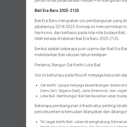
pertama kali pelaksanaan Haluan Pembangunan Bal
Bali Era Baru 2025-2125
Bali Era Baru merupakan visi pembangunan yang di
jabatannya 2018-2023. Konsep ini mencerminkan tra
harmonis, dan berbasis pada nilai-nilai budaya Bal
telah berada di tatanan Bali Era Baru 2025-2125.
Berikut adalah beberapa poin utama dari Bali Era 
melestarikan Bali ratusan tahun kedepan.
Pertama, Nangun Sat Kerthi Loka Bali
Visi ini bertumpu pada filosofi menjaga kesucian da
Sat Kerthi: Upaya menjaga keseimbangan dalam enam
Danu (air), Segara (laut), Jana (manusia), dan Jaga
Loka Bali: Membangun Bali berdasarkan adat, budaya,
Beberapa pembangunan infrastruktur penting/strateg
periode pertama kemudian dilanjutkan dan dibangu
Tol Jagat Kerthi Bali: Jalan tol penghubung Giliman