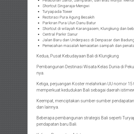
Pelabuhan Sanur, Sampalan, dan Bias Munjul: Mendu
Shortcut Singaraja-Mengwi
Turyapada Tower
Restorasi Pura Agung Besakih
Parkiran Pura Ulun Danu Batur
Shortcut di wilayah Karangasem, Klungkung dan bebe
Central Parkir Sanur
Jalan Baru dan Underpass di Denpasar dan Badun
Pemecahan masalah kemacetan sampah dan penata
Kedua, Pusat Kebudayaan Bali di Klungkung
Pembangunan Destinasi Wisata Kelas Dunia di Peku
nya.
Ketiga, perjuangan Koster melahirkan UU nomor 15 ta
memperkuat kedudukan Bali sebagai daerah istimewa 
Keempat, menciptakan sumber-sumber pendapatan b
dan lainnya.
Beberapa pembangunan strategis Bali seperti Tury
pendapatan baru Bali.