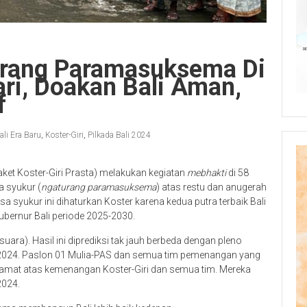
urang Paramasuksema Di
ri, Doakan Bali Aman,
f
ali Era Baru
,
Koster-Giri
,
Pilkada Bali 2024
ket Koster-Giri Prasta) melakukan kegiatan
mebhakti
di 58
a syukur (
ngaturang paramasuksema
) atas restu dan anugerah
a syukur ini dihaturkan Koster karena kedua putra terbaik Bali
ubernur Bali periode 2025-2030.
uara). Hasil ini diprediksi tak jauh berbeda dengan pleno
 2024. Paslon 01 Mulia-PAS dan semua tim pemenangan yang
amat atas kemenangan Koster-Giri dan semua tim. Mereka
2024.