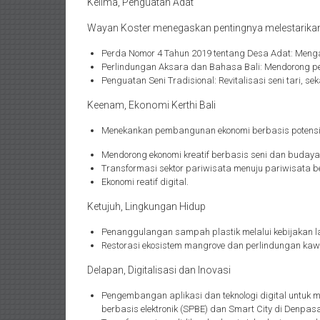
Kelima, Penguatan Adat
Wayan Koster menegaskan pentingnya melestarikan 
Perda Nomor 4 Tahun 2019 tentang Desa Adat: Menga
Perlindungan Aksara dan Bahasa Bali: Mendorong pe
Penguatan Seni Tradisional: Revitalisasi seni tari, se
Keenam, Ekonomi Kerthi Bali
Menekankan pembangunan ekonomi berbasis potensi lok
Mendorong ekonomi kreatif berbasis seni dan budaya
Transformasi sektor pariwisata menuju pariwisata be
Ekonomi reatif digital.
Ketujuh, Lingkungan Hidup
Penanggulangan sampah plastik melalui kebijakan la
Restorasi ekosistem mangrove dan perlindungan ka
Delapan, Digitalisasi dan Inovasi
Pengembangan aplikasi dan teknologi digital untuk
berbasis elektronik (SPBE) dan Smart City di Denpasa