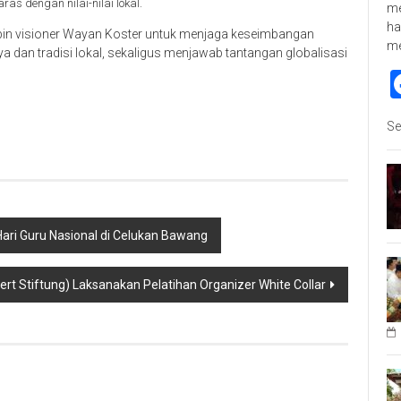
as dengan nilai-nilai lokal.
me
ha
in visioner Wayan Koster untuk menjaga keseimbangan
m
dan tradisi lokal, sekaligus menjawab tantangan globalisasi
p
re
Se
ari Guru Nasional di Celukan Bawang
bert Stiftung) Laksanakan Pelatihan Organizer White Collar