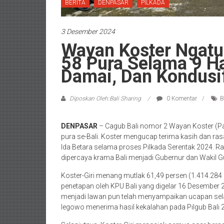
BERITA
DENPASAR
PILKADA
3 Desember 2024
Wayan Koster Ngat
58 Pura Selama 9 Ha
Damai, Dan Kondusi
Diposkan Oleh:Bali Sharing
0 Komentar
B
DENPASAR
– Cagub Bali nomor 2 Wayan Koster (Pa
pura se-Bali. Koster mengucap terima kasih dan ras
Ida Betara selama proses Pilkada Serentak 2024. Ras
dipercaya krama Bali menjadi Gubernur dan Wakil G
Koster-Giri menang mutlak 61,49 persen (1.414.284 s
penetapan oleh KPU Bali yang digelar 16 Desember
menjadi lawan pun telah menyampaikan ucapan sel
legowo menerima hasil kekalahan pada Pilgub Bali 