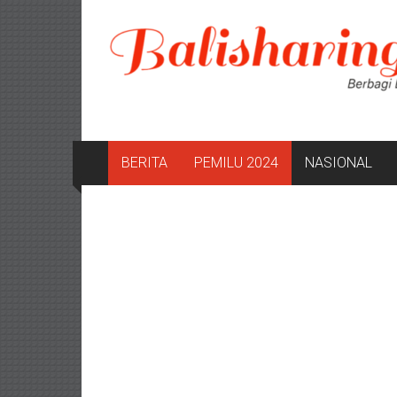
Lompat
ke
konten
BERITA
PEMILU 2024
NASIONAL