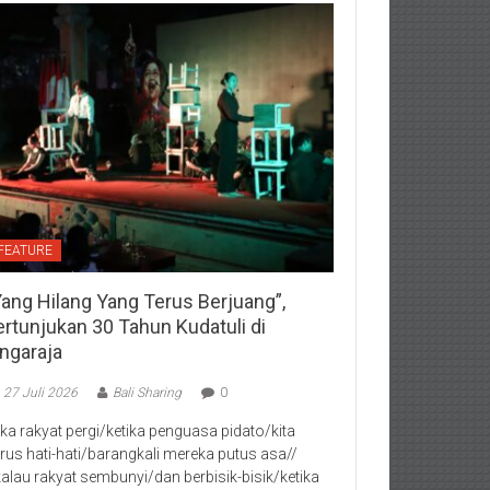
FEATURE
Yang Hilang Yang Terus Berjuang”,
ertunjukan 30 Tahun Kudatuli di
ingaraja
27 Juli 2026
Bali Sharing
0
jika rakyat pergi/ketika penguasa pidato/kita
rus hati-hati/barangkali mereka putus asa//
kalau rakyat sembunyi/dan berbisik-bisik/ketika