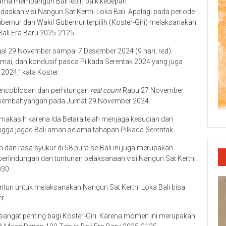
sama membangun Bali lebih baik kedepan
kan visi Nangun Sat Kerthi Loka Bali. Apalagi pada periode
nur dan Wakil Gubernur terpilih (Koster-Giri) melaksanakan
li Era Baru 2025-2125.
gal 29 November sampai 7 Desember 2024 (9 hari, red).
mai, dan kondusif pasca Pilkada Serentak 2024 yang juga
2024,” kata Koster.
 pencoblosan dan perhitungan
real count
Rabu 27 November
ersembahyangan pada Jumat 29 November 2024.
imakasih karena Ida Betara telah menjaga kesucian dan
gga jagad Bali aman selama tahapan Pilkada Serentak.
 dan rasa syukur di 58 pura se-Bali ini juga merupakan
indungan dan tuntunan pelaksanaan visi Nangun Sat Kerthi
030.
ntun untuk melaksanakan Nangun Sat Kerthi Loka Bali bisa
r.
sangat penting bagi Koster-Giri. Karena momen ini merupakan