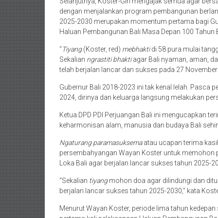
Selanjutnya, Koster-Giri mengajak semua agar ber
dengan menjalankan program pembangunan berlandas
2025-2030 merupakan momentum pertama bagi Guber
Haluan Pembangunan Bali Masa Depan 100 Tahun Ba
“
Tiyang
(Koster, red)
mebhakti
di 58 pura mulai tang
Sekalian
ngrastiti bhakti
agar Bali nyaman, aman, da
telah berjalan lancar dan sukses pada 27 November 
Gubernur Bali 2018-2023 ini tak kenal lelah. Pasca
2024, dirinya dan keluarga langsung melakukan p
Ketua DPD PDI Perjuangan Bali ini mengucapkan ter
keharmonisan alam, manusia dan budaya Bali sehin
Ngaturang paramasuksema
atau ucapan terima kasih
persembahyangan Wayan Koster untuk memohon perl
Loka Bali agar berjalan lancar sukses tahun 2025-2
“Sekalian
tiyang
mohon doa agar dilindungi dan ditu
berjalan lancar sukses tahun 2025-2030,” kata Koste
Menurut Wayan Koster, periode lima tahun kedepan 