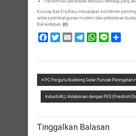
Transformasi pendidikan berbasis teknologi yang selar
Konsep Bali Era Baru merupakan komitmen pemimp
antara pembangunan modern dan pelestarian budaya 
Bali kedepan.
(r)
Facebook
Twitter
Email
Telegram
WhatsAp
Line
Sha
Navigasi
PC Pergunu Buleleng Gelar Puncak Peringatan H
pos
IndustriALL Kolaborasi dengan FES (Friedrich E
Tinggalkan Balasan