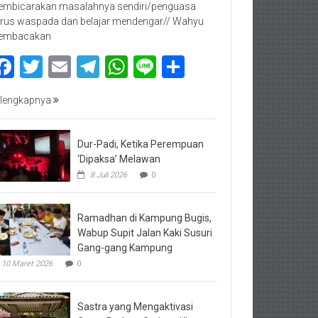
mbicarakan masalahnya sendiri/penguasa
rus waspada dan belajar mendengar// Wahyu
embacakan
Facebook
Twitter
Email
Telegram
WhatsApp
Line
Share
lengkapnya
Dur-Padi, Ketika Perempuan
‘Dipaksa’ Melawan
8 Juli 2026
0
Ramadhan di Kampung Bugis,
Wabup Supit Jalan Kaki Susuri
Gang-gang Kampung
10 Maret 2026
0
Sastra yang Mengaktivasi