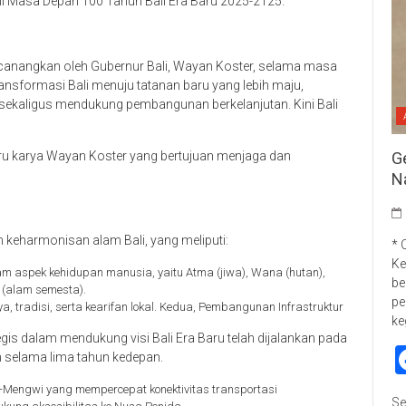
i Masa Depan 100 Tahun Bali Era Baru 2025-2125.
canangkan oleh Gubernur Bali, Wayan Koster, selama masa
nsformasi Bali menuju tatanan baru yang lebih maju,
i, sekaligus mendukung pembangunan berkelanjutan. Kini Bali
G
Baru karya Wayan Koster yang bertujuan menjaga dan
N
n keharmonisan alam Bali, yang meliputi:
* 
Ke
 aspek kehidupan manusia, yaitu Atma (jiwa), Wana (hutan),
be
t (alam semesta).
pe
 tradisi, serta kearifan lokal. Kedua, Pembangunan Infrastruktur
ke
is dalam mendukung visi Bali Era Baru telah dijalankan pada
n selama lima tahun kedepan.
uk-Mengwi yang mempercepat konektivitas transportasi
Se