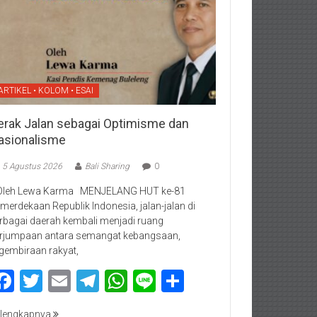
ARTIKEL • KOLOM • ESAI
erak Jalan sebagai Optimisme dan
asionalisme
5 Agustus 2026
Bali Sharing
0
Oleh Lewa Karma MENJELANG HUT ke-81
merdekaan Republik Indonesia, jalan-jalan di
rbagai daerah kembali menjadi ruang
rjumpaan antara semangat kebangsaan,
gembiraan rakyat,
Facebook
Twitter
Email
Telegram
WhatsApp
Line
Share
lengkapnya