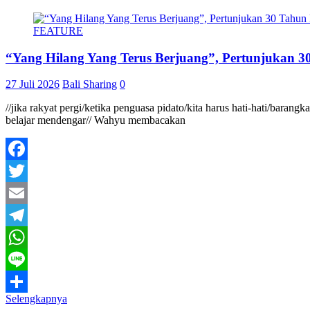
FEATURE
“Yang Hilang Yang Terus Berjuang”, Pertunjukan 30
27 Juli 2026
Bali Sharing
0
//jika rakyat pergi/ketika penguasa pidato/kita harus hati-hati/baran
belajar mendengar// Wahyu membacakan
Facebook
Twitter
Email
Telegram
WhatsApp
Line
Selengkapnya
Share