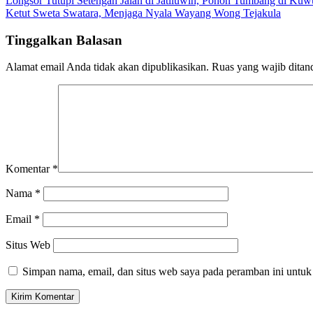
Longsor Tutupi Setengah Jalan di Jatiluwih, Pohon Tumbang di K
Ketut Sweta Swatara, Menjaga Nyala Wayang Wong Tejakula
Tinggalkan Balasan
Alamat email Anda tidak akan dipublikasikan.
Ruas yang wajib ditan
Komentar
*
Nama
*
Email
*
Situs Web
Simpan nama, email, dan situs web saya pada peramban ini untuk