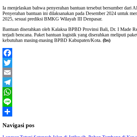
Ia menjelaskan bahwa penyerahan bantuan tersebut bersumber dari A
Penyerahan bantuan ini dilaksanakan pada Desember 2024 untuk meng
2025, sesuai prediksi BMKG Wilayah III Denpasar.
Bantuan diserahkan oleh Kalaksa BPBD Provinsi Bali, Dr. I Made Re
terjadi bencana. Paket bantuan logistik yang diserahkan meliputi pak
kebutuhan masing-masing BPBD Kabupaten/Kota.
(bs)
Facebook
Twitter
Email
Telegram
WhatsApp
Line
Share
Navigasi pos