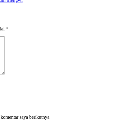
uwum Mengwi
dai
*
 komentar saya berikutnya.