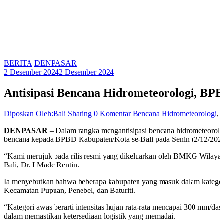
BERITA
DENPASAR
2 Desember 2024
2 Desember 2024
Antisipasi Bencana Hidrometeorologi, BP
Diposkan Oleh:Bali Sharing
0 Komentar
Bencana Hidrometeorologi
DENPASAR
– Dalam rangka mengantisipasi bencana hidrometeorol
bencana kepada BPBD Kabupaten/Kota se-Bali pada Senin (2/12/202
“Kami merujuk pada rilis resmi yang dikeluarkan oleh BMKG Wilayah
Bali, Dr. I Made Rentin.
Ia menyebutkan bahwa beberapa kabupaten yang masuk dalam kategor
Kecamatan Pupuan, Penebel, dan Baturiti.
“Kategori awas berarti intensitas hujan rata-rata mencapai 300 mm/da
dalam memastikan ketersediaan logistik yang memadai.