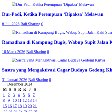
Dur-Padi, Ketika Perempuan ‘Dipaksa’ Melawan
8 Juli 2026
Bali Sharing
0
Ramadhan di Kampung Bugis, Wabup Supit Jalan 
10 Maret 2026
Bali Sharing
0
Sastra yang Mengaktivasi Cagar Budaya Gedong Ki
31 Januari 2026
Bali Sharing
0
Desember 2024
M
S
S
R
K
J
S
1
2
3
4
5
6
7
8
9
10
11
12
13
14
15
16
17
18
19
20
21
22
23
24
25
26
27
28