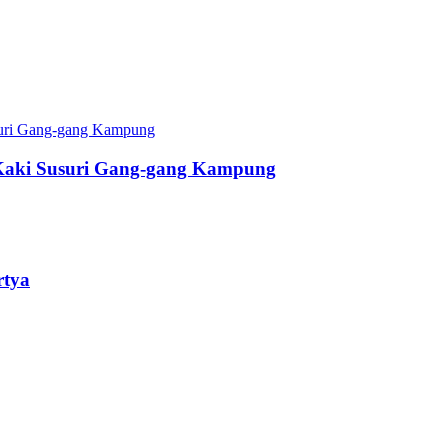
Kaki Susuri Gang-gang Kampung
rtya