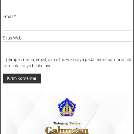
Email
*
Situs Web
Simpan nama, email, dan situs web saya pada peramban ini untuk
komentar saya berikutnya.