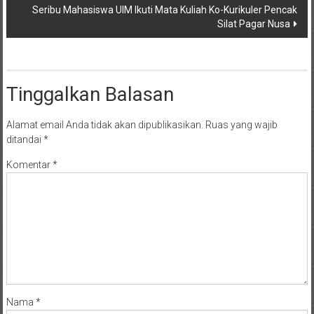
Seribu Mahasiswa UIM Ikuti Mata Kuliah Ko-Kurikuler Pencak
Silat Pagar Nusa
Tinggalkan Balasan
Alamat email Anda tidak akan dipublikasikan.
Ruas yang wajib
ditandai
*
Komentar
*
Nama
*