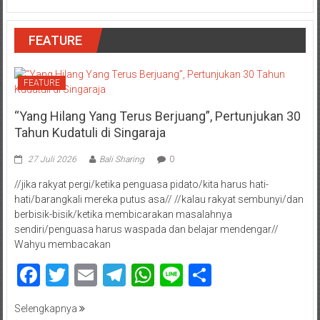
FEATURE
FEATURE
“Yang Hilang Yang Terus Berjuang”, Pertunjukan 30
Tahun Kudatuli di Singaraja
27 Juli 2026
Bali Sharing
0
//jika rakyat pergi/ketika penguasa pidato/kita harus hati-
hati/barangkali mereka putus asa// //kalau rakyat sembunyi/dan
berbisik-bisik/ketika membicarakan masalahnya
sendiri/penguasa harus waspada dan belajar mendengar//
Wahyu membacakan
Facebook
Twitter
Email
Telegram
WhatsApp
Line
Share
Selengkapnya