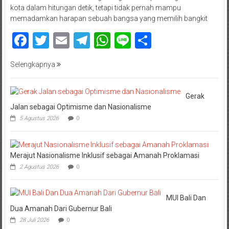
kota dalam hitungan detik, tetapi tidak pernah mampu
memadamkan harapan sebuah bangsa yang memilih bangkit
Facebook
Twitter
Email
Telegram
WhatsApp
Line
Share
Selengkapnya
Gerak
Jalan sebagai Optimisme dan Nasionalisme
5 Agustus 2026
0
Merajut Nasionalisme Inklusif sebagai Amanah Proklamasi
2 Agustus 2026
0
MUI Bali Dan
Dua Amanah Dari Gubernur Bali
28 Juli 2026
0