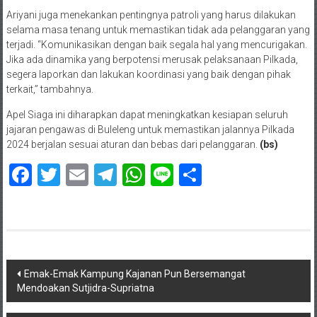
Ariyani juga menekankan pentingnya patroli yang harus dilakukan
selama masa tenang untuk memastikan tidak ada pelanggaran yang
terjadi. “Komunikasikan dengan baik segala hal yang mencurigakan.
Jika ada dinamika yang berpotensi merusak pelaksanaan Pilkada,
segera laporkan dan lakukan koordinasi yang baik dengan pihak
terkait,” tambahnya.
Apel Siaga ini diharapkan dapat meningkatkan kesiapan seluruh
jajaran pengawas di Buleleng untuk memastikan jalannya Pilkada
2024 berjalan sesuai aturan dan bebas dari pelanggaran.
(bs)
Facebook
Twitter
Email
Telegram
WhatsApp
Line
Share
Navigasi
Emak-Emak Kampung Kajanan Pun Bersemangat
Mendoakan Sutjidra-Supriatna
pos