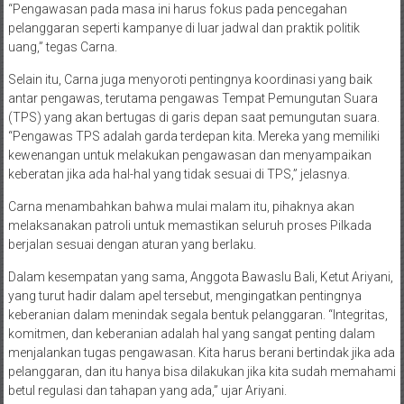
“Pengawasan pada masa ini harus fokus pada pencegahan
pelanggaran seperti kampanye di luar jadwal dan praktik politik
uang,” tegas Carna.
Selain itu, Carna juga menyoroti pentingnya koordinasi yang baik
antar pengawas, terutama pengawas Tempat Pemungutan Suara
(TPS) yang akan bertugas di garis depan saat pemungutan suara.
“Pengawas TPS adalah garda terdepan kita. Mereka yang memiliki
kewenangan untuk melakukan pengawasan dan menyampaikan
keberatan jika ada hal-hal yang tidak sesuai di TPS,” jelasnya.
Carna menambahkan bahwa mulai malam itu, pihaknya akan
melaksanakan patroli untuk memastikan seluruh proses Pilkada
berjalan sesuai dengan aturan yang berlaku.
Dalam kesempatan yang sama, Anggota Bawaslu Bali, Ketut Ariyani,
yang turut hadir dalam apel tersebut, mengingatkan pentingnya
keberanian dalam menindak segala bentuk pelanggaran. “Integritas,
komitmen, dan keberanian adalah hal yang sangat penting dalam
menjalankan tugas pengawasan. Kita harus berani bertindak jika ada
pelanggaran, dan itu hanya bisa dilakukan jika kita sudah memahami
betul regulasi dan tahapan yang ada,” ujar Ariyani.