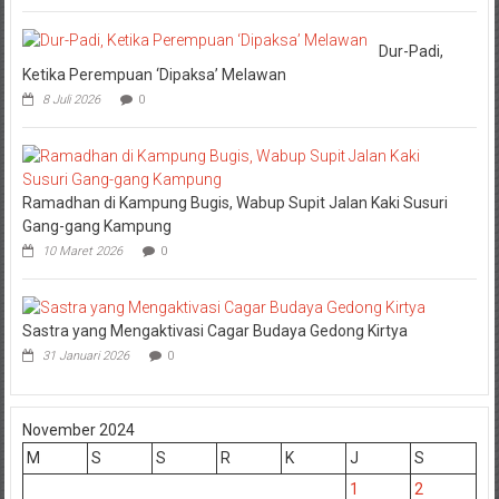
Dur-Padi,
Ketika Perempuan ‘Dipaksa’ Melawan
8 Juli 2026
0
Ramadhan di Kampung Bugis, Wabup Supit Jalan Kaki Susuri
Gang-gang Kampung
10 Maret 2026
0
Sastra yang Mengaktivasi Cagar Budaya Gedong Kirtya
31 Januari 2026
0
November 2024
M
S
S
R
K
J
S
1
2