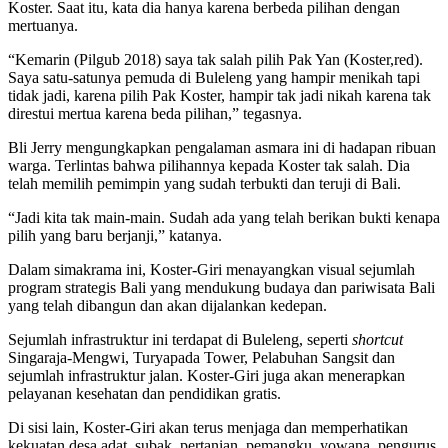
Koster. Saat itu, kata dia hanya karena berbeda pilihan dengan
mertuanya.
“Kemarin (Pilgub 2018) saya tak salah pilih Pak Yan (Koster,red).
Saya satu-satunya pemuda di Buleleng yang hampir menikah tapi
tidak jadi, karena pilih Pak Koster, hampir tak jadi nikah karena tak
direstui mertua karena beda pilihan,” tegasnya.
Bli Jerry mengungkapkan pengalaman asmara ini di hadapan ribuan
warga. Terlintas bahwa pilihannya kepada Koster tak salah. Dia
telah memilih pemimpin yang sudah terbukti dan teruji di Bali.
“Jadi kita tak main-main. Sudah ada yang telah berikan bukti kenapa
pilih yang baru berjanji,” katanya.
Dalam simakrama ini, Koster-Giri menayangkan visual sejumlah
program strategis Bali yang mendukung budaya dan pariwisata Bali
yang telah dibangun dan akan dijalankan kedepan.
Sejumlah infrastruktur ini terdapat di Buleleng, seperti
shortcut
Singaraja-Mengwi, Turyapada Tower, Pelabuhan Sangsit dan
sejumlah infrastruktur jalan. Koster-Giri juga akan menerapkan
pelayanan kesehatan dan pendidikan gratis.
Di sisi lain, Koster-Giri akan terus menjaga dan memperhatikan
kekuatan desa adat, subak, pertanian, pemangku, yowana, pengurus