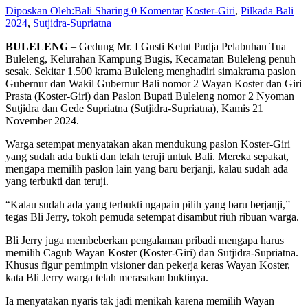
Diposkan Oleh:Bali Sharing
0 Komentar
Koster-Giri
,
Pilkada Bali
2024
,
Sutjidra-Supriatna
BULELENG
– Gedung Mr. I Gusti Ketut Pudja Pelabuhan Tua
Buleleng, Kelurahan Kampung Bugis, Kecamatan Buleleng penuh
sesak. Sekitar 1.500 krama Buleleng menghadiri simakrama paslon
Gubernur dan Wakil Gubernur Bali nomor 2 Wayan Koster dan Giri
Prasta (Koster-Giri) dan Paslon Bupati Buleleng nomor 2 Nyoman
Sutjidra dan Gede Supriatna (Sutjidra-Supriatna), Kamis 21
November 2024.
Warga setempat menyatakan akan mendukung paslon Koster-Giri
yang sudah ada bukti dan telah teruji untuk Bali. Mereka sepakat,
mengapa memilih paslon lain yang baru berjanji, kalau sudah ada
yang terbukti dan teruji.
“Kalau sudah ada yang terbukti ngapain pilih yang baru berjanji,”
tegas Bli Jerry, tokoh pemuda setempat disambut riuh ribuan warga.
Bli Jerry juga membeberkan pengalaman pribadi mengapa harus
memilih Cagub Wayan Koster (Koster-Giri) dan Sutjidra-Supriatna.
Khusus figur pemimpin visioner dan pekerja keras Wayan Koster,
kata Bli Jerry warga telah merasakan buktinya.
Ia menyatakan nyaris tak jadi menikah karena memilih Wayan