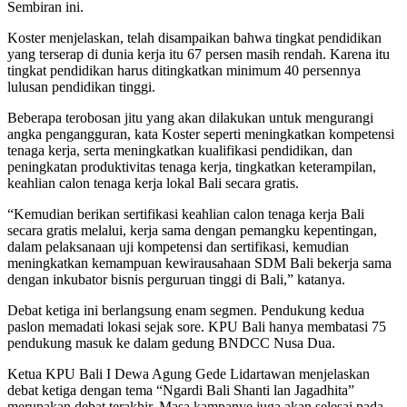
Sembiran ini.
Koster menjelaskan, telah disampaikan bahwa tingkat pendidikan
yang terserap di dunia kerja itu 67 persen masih rendah. Karena itu
tingkat pendidikan harus ditingkatkan minimum 40 persennya
lulusan pendidikan tinggi.
Beberapa terobosan jitu yang akan dilakukan untuk mengurangi
angka pengangguran, kata Koster seperti meningkatkan kompetensi
tenaga kerja, serta meningkatkan kualifikasi pendidikan, dan
peningkatan produktivitas tenaga kerja, tingkatkan keterampilan,
keahlian calon tenaga kerja lokal Bali secara gratis.
“Kemudian berikan sertifikasi keahlian calon tenaga kerja Bali
secara gratis melalui, kerja sama dengan pemangku kepentingan,
dalam pelaksanaan uji kompetensi dan sertifikasi, kemudian
meningkatkan kemampuan kewirausahaan SDM Bali bekerja sama
dengan inkubator bisnis perguruan tinggi di Bali,” katanya.
Debat ketiga ini berlangsung enam segmen. Pendukung kedua
paslon memadati lokasi sejak sore. KPU Bali hanya membatasi 75
pendukung masuk ke dalam gedung BNDCC Nusa Dua.
Ketua KPU Bali I Dewa Agung Gede Lidartawan menjelaskan
debat ketiga dengan tema “Ngardi Bali Shanti lan Jagadhita”
merupakan debat terakhir. Masa kampanye juga akan selesai pada