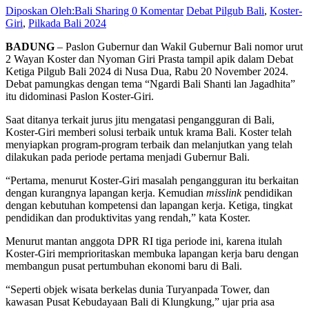
Diposkan Oleh:Bali Sharing
0 Komentar
Debat Pilgub Bali
,
Koster-
Giri
,
Pilkada Bali 2024
BADUNG
– Paslon Gubernur dan Wakil Gubernur Bali nomor urut
2 Wayan Koster dan Nyoman Giri Prasta tampil apik dalam Debat
Ketiga Pilgub Bali 2024 di Nusa Dua, Rabu 20 November 2024.
Debat pamungkas dengan tema “Ngardi Bali Shanti lan Jagadhita”
itu didominasi Paslon Koster-Giri.
Saat ditanya terkait jurus jitu mengatasi pengangguran di Bali,
Koster-Giri memberi solusi terbaik untuk krama Bali. Koster telah
menyiapkan program-program terbaik dan melanjutkan yang telah
dilakukan pada periode pertama menjadi Gubernur Bali.
“Pertama, menurut Koster-Giri masalah pengangguran itu berkaitan
dengan kurangnya lapangan kerja. Kemudian
misslink
pendidikan
dengan kebutuhan kompetensi dan lapangan kerja. Ketiga, tingkat
pendidikan dan produktivitas yang rendah,” kata Koster.
Menurut mantan anggota DPR RI tiga periode ini, karena itulah
Koster-Giri memprioritaskan membuka lapangan kerja baru dengan
membangun pusat pertumbuhan ekonomi baru di Bali.
“Seperti objek wisata berkelas dunia Turyanpada Tower, dan
kawasan Pusat Kebudayaan Bali di Klungkung,” ujar pria asa