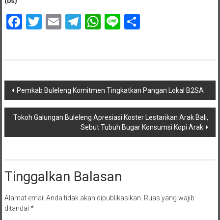
(bs)
Facebook
Twitter
Email
Telegram
WhatsApp
Line
Share
Navigasi
Pemkab Buleleng Komitmen Tingkatkan Pangan Lokal B2SA
pos
Tokoh Galungan Buleleng Apresiasi Koster Lestarikan Arak Bali,
Sebut Tubuh Bugar Konsumsi Kopi Arak
Tinggalkan Balasan
Alamat email Anda tidak akan dipublikasikan.
Ruas yang wajib
ditandai
*