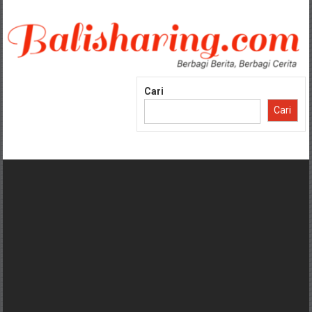
Lompat
ke
konten
Cari
Cari