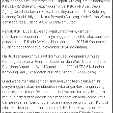
pelaksanaan simulasi tersebut, Pj. Bupati Buleleng, Ketut Lihadnyana,
Ketua DPRD Buleleng, Ketut Ngurah Arya, Ketua KPU Bali, Dewa
Agung Gede Lidartawan, Sekda Gede Suyasa, Ketua KPU Buleleng,
Komang Dudhi Udiyana, Ketua Bawaslu Buleleng, Kade Carna Wirata,
dan Kapolres Buleleng, AKBP IB Widwan Sutadi.
Penjabat (Pj) Bupati Buleleng, Ketut Lihadnyana, kembali
menekankan kesiapan dari penyelenggaran dan efektivitas saat hari
pencoblosan Pilkada Serentak Nasional tahun 2024 di Kabupaten
Buleleng pada tanggal 27 November 2024 mendatang.
Hal itu disampaikannya saat ditemui usai menghadiri Simulasi
Pemungutan Suara Pemilihan Gubernur dan Wakil Gubernur serta
Pemilihan Bupati dan Wakil Bupati tahun 2024 di TPS 6 Kelurahan
Kampung Baru, Kecamatan Buleleng, Minggu (17/11/2024).
Lihadnyana menjelaskan dari simulasi yang telah dilakukan ini,
penyelenggara akan mendapatkan kekurangan-kekurangan yang
nanti segera ditutupi. Dengan artian bahwa baik itu penyelenggara
maupun pemerintah daerah ingin mendapatkan poin kontrol kritis
dari pelaksanaan pemungutan suara hingga penghitungan. Kontrol
dilakukan bersama-sama baik itu oleh KPU dan Bawaslu selaku
penyelenggara dan juga pemerintah daerah agar Pilkada Serentak