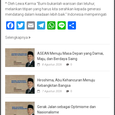
* Oleh Lewa Karma “Bumi bukanlah warisan dari leluhur,
melainkan titipan yang harus kita serahkan kepada generasi
mendatang dalam keadaan lebih baik.” Indonesia memperingati
Facebook
Twitter
Email
Telegram
WhatsApp
Line
Share
Selengkapnya
ASEAN Menuju Masa Depan yang Damai,
Maju, dan Berdaya Saing
8 Agustus 2026
0
Hiroshima, Abu Kehancuran Menuju
Kebangkitan Bangsa
7 Agustus 2026
0
Gerak Jalan sebagai Optimisme dan
Nasionalisme