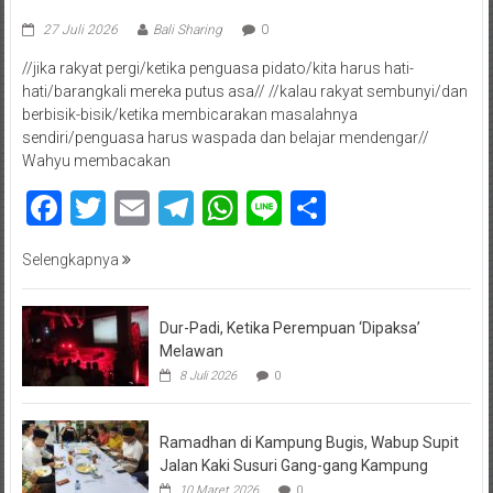
27 Juli 2026
Bali Sharing
0
//jika rakyat pergi/ketika penguasa pidato/kita harus hati-
hati/barangkali mereka putus asa// //kalau rakyat sembunyi/dan
berbisik-bisik/ketika membicarakan masalahnya
sendiri/penguasa harus waspada dan belajar mendengar//
Wahyu membacakan
Facebook
Twitter
Email
Telegram
WhatsApp
Line
Share
Selengkapnya
Dur-Padi, Ketika Perempuan ‘Dipaksa’
Melawan
8 Juli 2026
0
Ramadhan di Kampung Bugis, Wabup Supit
Jalan Kaki Susuri Gang-gang Kampung
10 Maret 2026
0