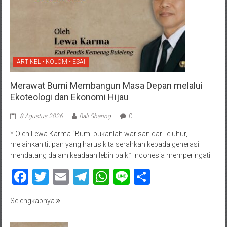
ARTIKEL • KOLOM • ESAI
Merawat Bumi Membangun Masa Depan melalui
Ekoteologi dan Ekonomi Hijau
8 Agustus 2026
Bali Sharing
0
* Oleh Lewa Karma “Bumi bukanlah warisan dari leluhur,
melainkan titipan yang harus kita serahkan kepada generasi
mendatang dalam keadaan lebih baik.” Indonesia memperingati
Facebook
Twitter
Email
Telegram
WhatsApp
Line
Share
Selengkapnya