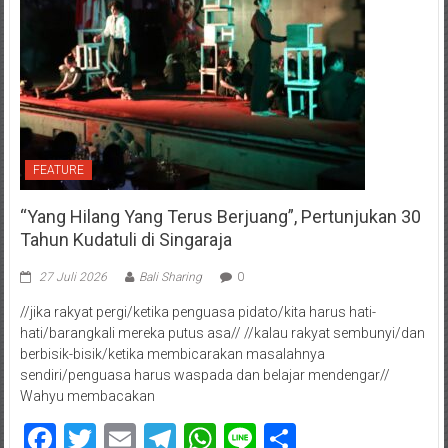
FEATURE
“Yang Hilang Yang Terus Berjuang”, Pertunjukan 30
Tahun Kudatuli di Singaraja
27 Juli 2026
Bali Sharing
0
//jika rakyat pergi/ketika penguasa pidato/kita harus hati-
hati/barangkali mereka putus asa// //kalau rakyat sembunyi/dan
berbisik-bisik/ketika membicarakan masalahnya
sendiri/penguasa harus waspada dan belajar mendengar//
Wahyu membacakan
Facebook
Twitter
Email
Telegram
WhatsApp
Line
Share