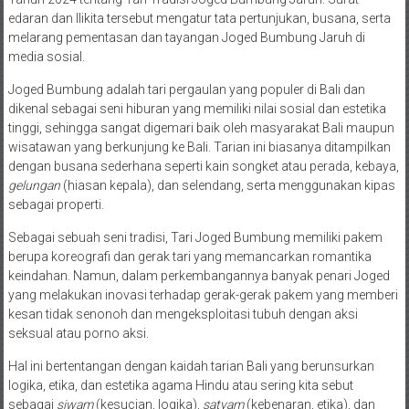
edaran dan Ilikita tersebut mengatur tata pertunjukan, busana, serta
melarang pementasan dan tayangan Joged Bumbung Jaruh di
media sosial.
Joged Bumbung adalah tari pergaulan yang populer di Bali dan
dikenal sebagai seni hiburan yang memiliki nilai sosial dan estetika
tinggi, sehingga sangat digemari baik oleh masyarakat Bali maupun
wisatawan yang berkunjung ke Bali. Tarian ini biasanya ditampilkan
dengan busana sederhana seperti kain songket atau perada, kebaya,
gelungan
(hiasan kepala), dan selendang, serta menggunakan kipas
sebagai properti.
Sebagai sebuah seni tradisi, Tari Joged Bumbung memiliki pakem
berupa koreografi dan gerak tari yang memancarkan romantika
keindahan. Namun, dalam perkembangannya banyak penari Joged
yang melakukan inovasi terhadap gerak-gerak pakem yang memberi
kesan tidak senonoh dan mengeksploitasi tubuh dengan aksi
seksual atau porno aksi.
Hal ini bertentangan dengan kaidah tarian Bali yang berunsurkan
logika, etika, dan estetika agama Hindu atau sering kita sebut
sebagai
siwam
(kesucian, logika),
satyam
(kebenaran, etika), dan