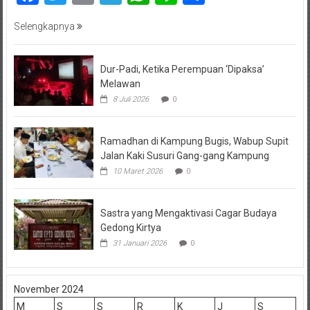
Selengkapnya
Dur-Padi, Ketika Perempuan ‘Dipaksa’
Melawan
8 Juli 2026
0
Ramadhan di Kampung Bugis, Wabup Supit
Jalan Kaki Susuri Gang-gang Kampung
10 Maret 2026
0
Sastra yang Mengaktivasi Cagar Budaya
Gedong Kirtya
31 Januari 2026
0
November 2024
M
S
S
R
K
J
S