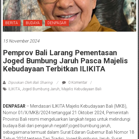
BERITA
BUDAYA
DENPASAR
15 November 2024
Pemprov Bali Larang Pementasan
Joged Bumbung Jaruh Pasca Majelis
Kebudayaan Terbitkan ILIKITA
Diposkan Oleh:Bali Sharing
0 Komentar
ILIKITA
,
Joged Bumbung Jaruh
,
Majelis Kebudayaan Bali
DENPASAR
– Mendasari ILIKITA Majelis Kebudayaan Bali (MKB),
Nomor 01/X/MKB/2024 tertanggal 21 Oktober 2024, Pemerintah
Provinsi Bali resmi mengeluarkan langkah tegas untuk melindungi
budaya Bali dari pengaruh negatif joged bumbung jaruh,
sebagaimana termuat dalam Surat Edaran Gubernur Bali Nomor 18
Tahun 2024 tentang Tari Tradisi Joged Bumbung Jaruh. Surat