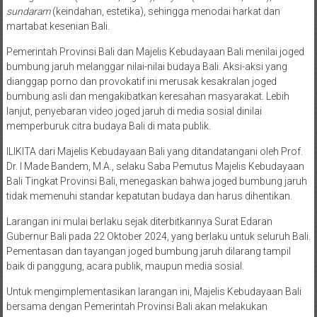
sundaram
(keindahan, estetika), sehingga menodai harkat dan
martabat kesenian Bali.
Pemerintah Provinsi Bali dan Majelis Kebudayaan Bali menilai joged
bumbung jaruh melanggar nilai-nilai budaya Bali. Aksi-aksi yang
dianggap porno dan provokatif ini merusak kesakralan joged
bumbung asli dan mengakibatkan keresahan masyarakat. Lebih
lanjut, penyebaran video joged jaruh di media sosial dinilai
memperburuk citra budaya Bali di mata publik.
ILIKITA dari Majelis Kebudayaan Bali yang ditandatangani oleh Prof.
Dr. I Made Bandem, M.A., selaku Saba Pemutus Majelis Kebudayaan
Bali Tingkat Provinsi Bali, menegaskan bahwa joged bumbung jaruh
tidak memenuhi standar kepatutan budaya dan harus dihentikan.
Larangan ini mulai berlaku sejak diterbitkannya Surat Edaran
Gubernur Bali pada 22 Oktober 2024, yang berlaku untuk seluruh Bali.
Pementasan dan tayangan joged bumbung jaruh dilarang tampil
baik di panggung, acara publik, maupun media sosial.
Untuk mengimplementasikan larangan ini, Majelis Kebudayaan Bali
bersama dengan Pemerintah Provinsi Bali akan melakukan