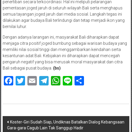
penertiban secara terkoordinasi. Hal ini meliputi pelarangan
pementasan joged jaruh di seluruh wilayah Bali serta menghapus
semua tayangan joged jaruh dari media sosial. Langkah tegas ini
dilakukan agar budaya Bali terlindungi dan tetap menjadi ikon yang
bernilai luhur.
Dengan adanya larangan ini, masyarakat Bali diharapkan dapat
menjaga citra positif joged bumbung sebagai warisan budaya yang
memiliki nilai sosial tinggi dan menggambarkan keindahan serta
kesantunan adat Bali. Kebijakan ini diharapkan dapat mencegah
pengaruh negatif yang bisa merusak moral masyarakat dan citra
Bali sebagai pusat budaya.
(bs)
Facebook
Twitter
Email
Telegram
WhatsApp
Line
Share
Navigasi
Koster-Giri Sudah Siap, Undiknas Batalkan Dialog Kebangsaan
Gara-gara Cagub Lain Tak Sanggup Hadir
pos