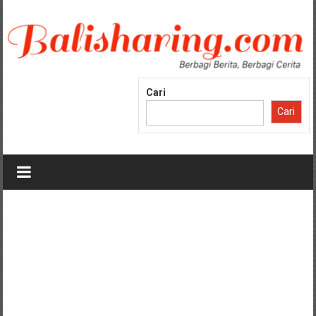
Lompat
ke
konten
Cari
Cari