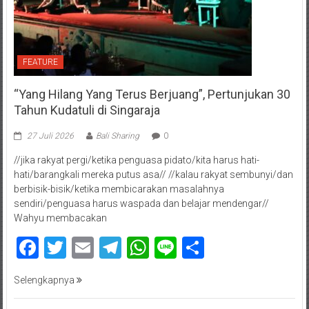
FEATURE
“Yang Hilang Yang Terus Berjuang”, Pertunjukan 30
Tahun Kudatuli di Singaraja
27 Juli 2026
Bali Sharing
0
//jika rakyat pergi/ketika penguasa pidato/kita harus hati-
hati/barangkali mereka putus asa// //kalau rakyat sembunyi/dan
berbisik-bisik/ketika membicarakan masalahnya
sendiri/penguasa harus waspada dan belajar mendengar//
Wahyu membacakan
Facebook
Twitter
Email
Telegram
WhatsApp
Line
Share
Selengkapnya