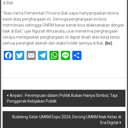
di Bali.
“Atas nama Pemerintah Provinsi Bali saya menyampaikan terima
kasih atas penghargaan ini. Semoga penghargaan ini bisa
memotivasi sehingga GNRM benar-benar bisa dilaksanakan dengan
baik di Bali,” ujar Ngurah Wiryanata, usai menerima penghargaan
seraya menegaskan penghargaan ini dapat diraih atas kerja keras
semua perangkat daerah dan stake holder lainnya di Bali.
(bs)
Facebook
Twitter
Email
Telegram
WhatsApp
Line
Share
Navigasi
Ariyani : Perempuan dalam Politik Bukan Hanya Simbol, Tapi
Penggerak Kebijakan Publik
pos
Buleleng Gelar UMKM Expo 2024, Dorong UMKM Naik Kelas di
Era Digital