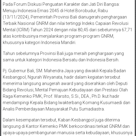
Pada Forum Diskusi Penguatan Karakter dan Jati Diri Bangsa:
Menuju Indonesia Emas 2045 di Hotel Borobudur, Rabu
(13/11/2024), Pemerintah Provinsi Bali dianugerahi penghargaan
Terbaik Nasional GNRM dan nilai tertinggi Indeks Capaian Revolusi
Mental (ICRM) Tahun 2024 dengan nilai 80,45 dari sebelumnya 67,71
atas kontribusinya menjalankan program-program GNRM,
khususnya kategori Indonesia Mandiri.
Tahun sebelumnya Provinsi Bali juga meraih penghargaan yang
sama untuk kategori Indonesia Bersatu dan Indonesia Bersih.
Pj. Gubernur Bali, SM. Mahendra Jaya yang diwakili Kepala Badan
Kesbangpol, Ngurah Wiryanata, hadir dalam kegiatan tersebut
menerima langsung anugerah award yang diserahkan oleh Deputi
Bidang Revolusi, Mental Pemajuan Kebudayaan dan Prestasi Olah
Raga Kemenko PMK, Prof. Warsito, S.Si., DEA., Ph.D. Ikut hadir
mendampingi Kepala Bidang Iwakterbang Komang Kusumaedi dan
Analis Pemberdayaan Masyarakat Putu Sumadiastra.
Dalam kesempatan tersebut, Kaban Kesbangpol juga diterima
langsung di Kantor Kemenko PMK berkoordinasi terkait GNRM dan
upaya-upaya pembangunan manusia serta kebudayaan, khususnya