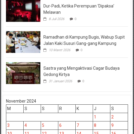
Dur-Padi, Ketika Perempuan ‘Dipaksa’
Melawan
8 Juli 2026
0
Ramadhan di Kampung Bugis, Wabup Supit
Jalan Kaki Susuri Gang-gang Kampung
10 Maret 2026
0
Sastra yang Mengaktivasi Cagar Budaya
Gedong Kirtya
31 Januari 2026
0
November 2024
M
S
S
R
K
J
S
1
2
3
4
5
6
7
8
9
10
11
12
13
14
15
16