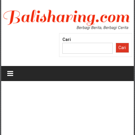
Lompat
ke
konten
Cari
Cari