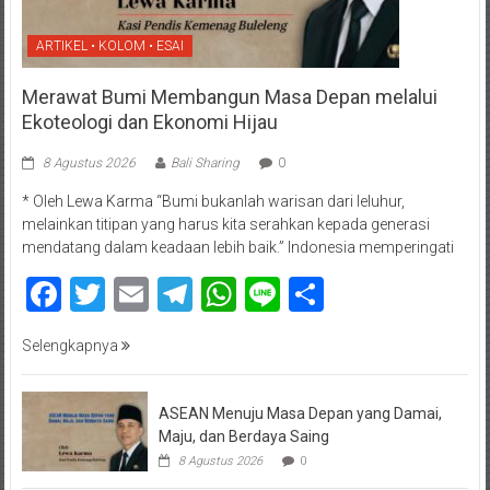
ARTIKEL • KOLOM • ESAI
Merawat Bumi Membangun Masa Depan melalui
Ekoteologi dan Ekonomi Hijau
8 Agustus 2026
Bali Sharing
0
* Oleh Lewa Karma “Bumi bukanlah warisan dari leluhur,
melainkan titipan yang harus kita serahkan kepada generasi
mendatang dalam keadaan lebih baik.” Indonesia memperingati
Facebook
Twitter
Email
Telegram
WhatsApp
Line
Share
Selengkapnya
ASEAN Menuju Masa Depan yang Damai,
Maju, dan Berdaya Saing
8 Agustus 2026
0