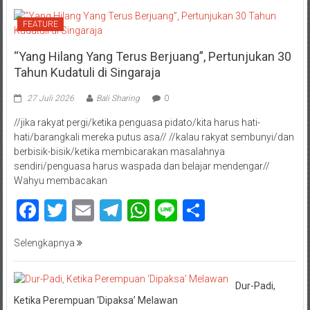
FEATURE
“Yang Hilang Yang Terus Berjuang”, Pertunjukan 30
Tahun Kudatuli di Singaraja
27 Juli 2026
Bali Sharing
0
//jika rakyat pergi/ketika penguasa pidato/kita harus hati-
hati/barangkali mereka putus asa// //kalau rakyat sembunyi/dan
berbisik-bisik/ketika membicarakan masalahnya
sendiri/penguasa harus waspada dan belajar mendengar//
Wahyu membacakan
Facebook
Twitter
Email
Telegram
WhatsApp
Line
Share
Selengkapnya
Dur-Padi,
Ketika Perempuan ‘Dipaksa’ Melawan