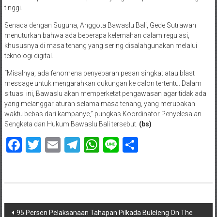
tinggi.
Senada dengan Suguna, Anggota Bawaslu Bali, Gede Sutrawan
menuturkan bahwa ada beberapa kelemahan dalam regulasi,
khususnya di masa tenang yang sering disalahgunakan melalui
teknologi digital.
“Misalnya, ada fenomena penyebaran pesan singkat atau blast
message untuk mengarahkan dukungan ke calon tertentu. Dalam
situasi ini, Bawaslu akan memperketat pengawasan agar tidak ada
yang melanggar aturan selama masa tenang, yang merupakan
waktu bebas dari kampanye,” pungkas Koordinator Penyelesaian
Sengketa dan Hukum Bawaslu Bali tersebut.
(bs)
Facebook
Twitter
Email
Telegram
WhatsApp
Line
Share
Navigasi
95 Persen Pelaksanaan Tahapan Pilkada Buleleng On The