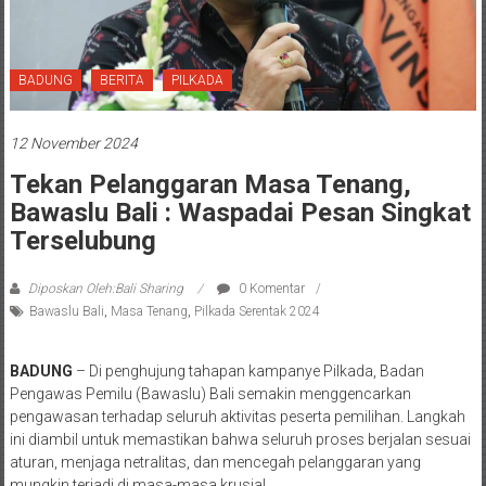
BADUNG
BERITA
PILKADA
12 November 2024
Tekan Pelanggaran Masa Tenang,
Bawaslu Bali : Waspadai Pesan Singkat
Terselubung
Diposkan Oleh:Bali Sharing
0 Komentar
Bawaslu Bali
,
Masa Tenang
,
Pilkada Serentak 2024
BADUNG
– Di penghujung tahapan kampanye Pilkada, Badan
Pengawas Pemilu (Bawaslu) Bali semakin menggencarkan
pengawasan terhadap seluruh aktivitas peserta pemilihan. Langkah
ini diambil untuk memastikan bahwa seluruh proses berjalan sesuai
aturan, menjaga netralitas, dan mencegah pelanggaran yang
mungkin terjadi di masa-masa krusial.