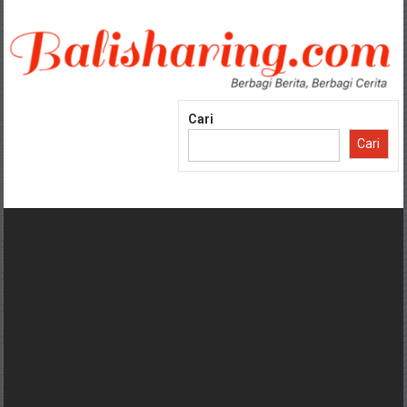
Lompat
ke
konten
Cari
Cari