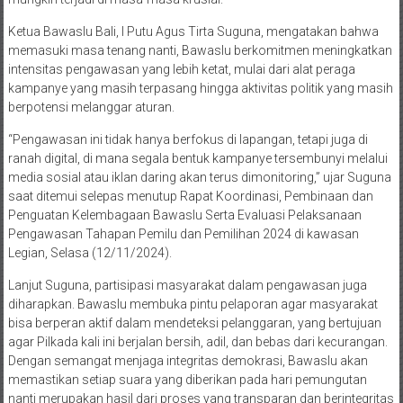
Ketua Bawaslu Bali, I Putu Agus Tirta Suguna, mengatakan bahwa
memasuki masa tenang nanti, Bawaslu berkomitmen meningkatkan
intensitas pengawasan yang lebih ketat, mulai dari alat peraga
kampanye yang masih terpasang hingga aktivitas politik yang masih
berpotensi melanggar aturan.
“Pengawasan ini tidak hanya berfokus di lapangan, tetapi juga di
ranah digital, di mana segala bentuk kampanye tersembunyi melalui
media sosial atau iklan daring akan terus dimonitoring,” ujar Suguna
saat ditemui selepas menutup Rapat Koordinasi, Pembinaan dan
Penguatan Kelembagaan Bawaslu Serta Evaluasi Pelaksanaan
Pengawasan Tahapan Pemilu dan Pemilihan 2024 di kawasan
Legian, Selasa (12/11/2024).
Lanjut Suguna, partisipasi masyarakat dalam pengawasan juga
diharapkan. Bawaslu membuka pintu pelaporan agar masyarakat
bisa berperan aktif dalam mendeteksi pelanggaran, yang bertujuan
agar Pilkada kali ini berjalan bersih, adil, dan bebas dari kecurangan.
Dengan semangat menjaga integritas demokrasi, Bawaslu akan
memastikan setiap suara yang diberikan pada hari pemungutan
nanti merupakan hasil dari proses yang transparan dan berintegritas