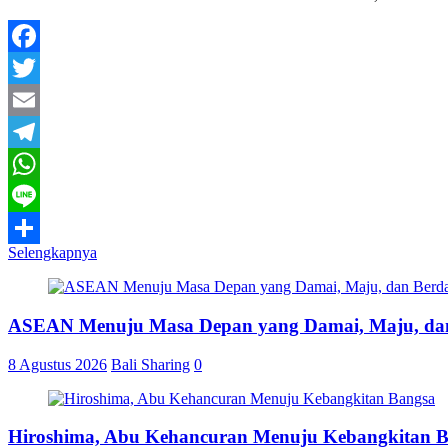
Facebook
Twitter
Email
Telegram
WhatsApp
Line
Selengkapnya
Share
ASEAN Menuju Masa Depan yang Damai, Maju, dan
8 Agustus 2026
Bali Sharing
0
Hiroshima, Abu Kehancuran Menuju Kebangkitan 