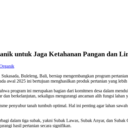
anik untuk Jaga Ketahanan Pangan dan Li
 Organik
ukasada, Buleleng, Bali, bersiap mengembangkan program pertanian o
da awal 2025 ini bertujuan menghasilkan produk pertanian yang lebih s
ahwa program ini merupakan bagian dari komitmen desa dalam mendukun
bur dan berkelanjutan, sekaligus mengurangi ancaman alih fungsi laha
 penyubur tanah tumbuh optimal. Hal ini penting agar lahan sawah tid
rbagi dalam tiga subak, yakni Subak Lawas, Subak Anyar, dan Subak 
angi hasil pertanian secara signifikan.