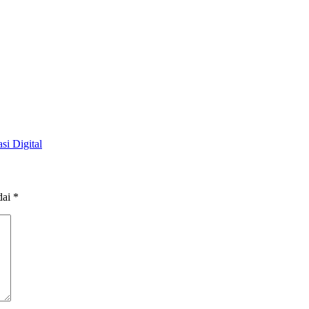
i Digital
dai
*