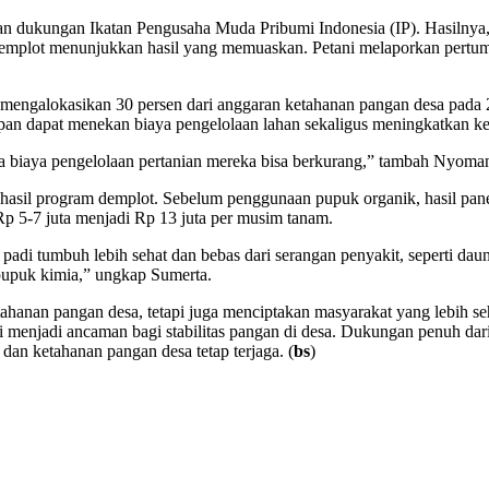
n dukungan Ikatan Pengusaha Muda Pribumi Indonesia (IP). Hasilnya,
 demplot menunjukkan hasil yang memuaskan. Petani melaporkan pertum
 mengalokasikan 30 persen dari anggaran ketahanan pangan desa pada
pan dapat menekan biaya pengelolaan lahan sekaligus meningkatkan kes
a biaya pengelolaan pertanian mereka bisa berkurang,” tambah Nyoman
hasil program demplot. Sebelum penggunaan pupuk organik, hasil pane
 Rp 5-7 juta menjadi Rp 13 juta per musim tanam.
di tumbuh lebih sehat dan bebas dari serangan penyakit, seperti da
 pupuk kimia,” ungkap Sumerta.
anan pangan desa, tetapi juga menciptakan masyarakat yang lebih seh
 menjadi ancaman bagi stabilitas pangan di desa. Dukungan penuh dar
an ketahanan pangan desa tetap terjaga. (
bs
)