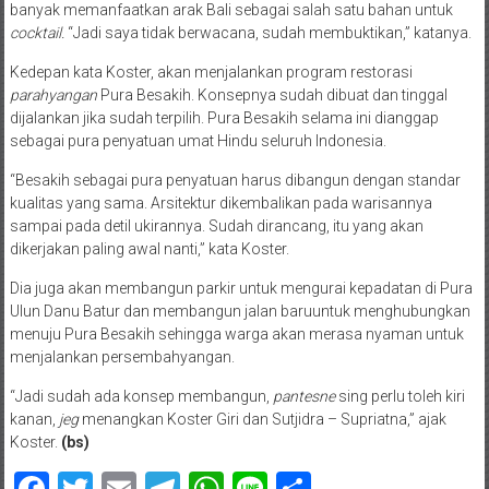
banyak memanfaatkan arak Bali sebagai salah satu bahan untuk
cocktail.
“Jadi saya tidak berwacana, sudah membuktikan,” katanya.
Kedepan kata Koster, akan menjalankan program restorasi
parahyangan
Pura Besakih. Konsepnya sudah dibuat dan tinggal
dijalankan jika sudah terpilih. Pura Besakih selama ini dianggap
sebagai pura penyatuan umat Hindu seluruh Indonesia.
“Besakih sebagai pura penyatuan harus dibangun dengan standar
kualitas yang sama. Arsitektur dikembalikan pada warisannya
sampai pada detil ukirannya. Sudah dirancang, itu yang akan
dikerjakan paling awal nanti,” kata Koster.
Dia juga akan membangun parkir untuk mengurai kepadatan di Pura
Ulun Danu Batur dan membangun jalan baruuntuk menghubungkan
menuju Pura Besakih sehingga warga akan merasa nyaman untuk
menjalankan persembahyangan.
“Jadi sudah ada konsep membangun,
pantesne
sing perlu toleh kiri
kanan,
jeg
menangkan Koster Giri dan Sutjidra – Supriatna,” ajak
Koster.
(bs)
Facebook
Twitter
Email
Telegram
WhatsApp
Line
Share