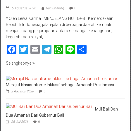
5 Agustus 2026
Bali Sharing
0
* Oleh Lewa Karma MENJELANG HUT ke-81 Kemerdekaan
Republik Indonesia, jalan-jalan di berbagai daerah kembali
menjadi ruang perjumpaan antara semangat kebangsaan,
kegembiraan rakyat,
Facebook
Twitter
Email
Telegram
WhatsApp
Line
Share
Selengkapnya
Merajut Nasionalisme Inklusif sebagai Amanah Proklamasi
2 Agustus 2026
0
MUI Bali Dan
Dua Amanah Dari Gubernur Bali
28 Juli 2026
0