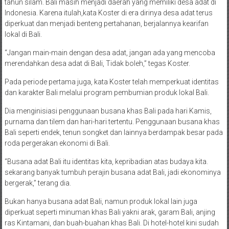
tahun silam. Bali masih menjadi daerah yang memiliki desa adat di
Indonesia. Karena itulah,kata Koster di era dirinya desa adat terus
diperkuat dan menjadi benteng pertahanan, berjalannya kearifan
lokal di Bali.
“Jangan main-main dengan desa adat, jangan ada yang mencoba
merendahkan desa adat di Bali, Tidak boleh,” tegas Koster.
Pada periode pertama juga, kata Koster telah memperkuat identitas
dan karakter Bali melalui program pembumian produk lokal Bali.
Dia menginisiasi penggunaan busana khas Bali pada hari Kamis,
purnama dan tilem dan hari-hari tertentu. Penggunaan busana khas
Bali seperti endek, tenun songket dan lainnya berdampak besar pada
roda pergerakan ekonomi di Bali.
“Busana adat Bali itu identitas kita, kepribadian atas budaya kita.
sekarang banyak tumbuh perajin busana adat Bali, jadi ekonominya
bergerak,” terang dia.
Bukan hanya busana adat Bali, namun produk lokal lain juga
diperkuat seperti minuman khas Bali yakni arak, garam Bali, anjing
ras Kintamani, dan buah-buahan khas Bali. Di hotel-hotel kini sudah