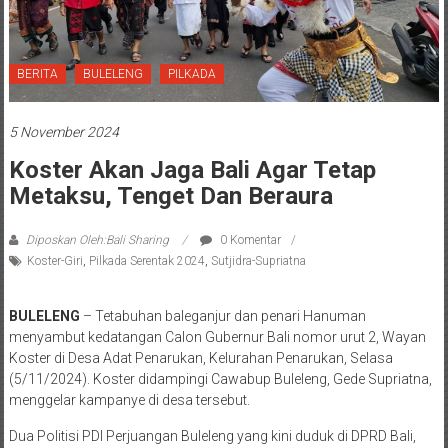
BERITA
BULELENG
PILKADA
5 November 2024
Koster Akan Jaga Bali Agar Tetap
Metaksu, Tenget Dan Beraura
Diposkan Oleh:Bali Sharing
0 Komentar
Koster-Giri
,
Pilkada Serentak 2024
,
Sutjidra-Supriatna
BULELENG
– Tetabuhan baleganjur dan penari Hanuman
menyambut kedatangan Calon Gubernur Bali nomor urut 2, Wayan
Koster di Desa Adat Penarukan, Kelurahan Penarukan, Selasa
(5/11/2024). Koster didampingi Cawabup Buleleng, Gede Supriatna,
menggelar kampanye di desa tersebut.
Dua Politisi PDI Perjuangan Buleleng yang kini duduk di DPRD Bali,