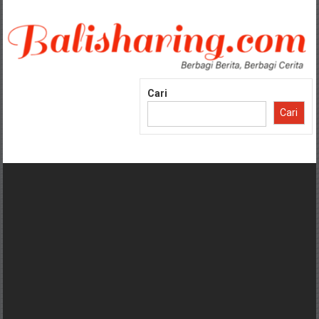
Lompat
ke
konten
Cari
Cari