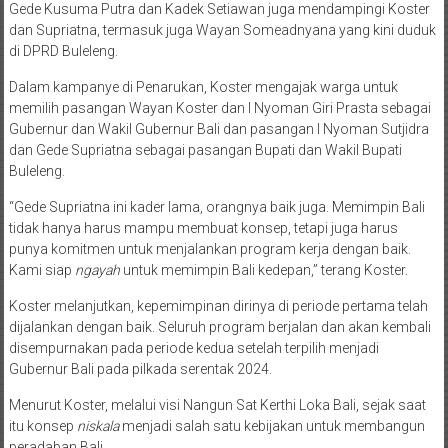
Gede Kusuma Putra dan Kadek Setiawan juga mendampingi Koster
dan Supriatna, termasuk juga Wayan Someadnyana yang kini duduk
di DPRD Buleleng.
Dalam kampanye di Penarukan, Koster mengajak warga untuk
memilih pasangan Wayan Koster dan I Nyoman Giri Prasta sebagai
Gubernur dan Wakil Gubernur Bali dan pasangan I Nyoman Sutjidra
dan Gede Supriatna sebagai pasangan Bupati dan Wakil Bupati
Buleleng.
“Gede Supriatna ini kader lama, orangnya baik juga. Memimpin Bali
tidak hanya harus mampu membuat konsep, tetapi juga harus
punya komitmen untuk menjalankan program kerja dengan baik.
Kami siap
ngayah
untuk memimpin Bali kedepan,” terang Koster.
Koster melanjutkan, kepemimpinan dirinya di periode pertama telah
dijalankan dengan baik. Seluruh program berjalan dan akan kembali
disempurnakan pada periode kedua setelah terpilih menjadi
Gubernur Bali pada pilkada serentak 2024.
Menurut Koster, melalui visi Nangun Sat Kerthi Loka Bali, sejak saat
itu konsep
niskala
menjadi salah satu kebijakan untuk membangun
peradaban Bali.