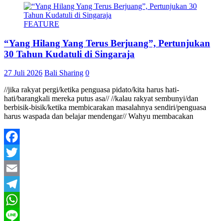
FEATURE
“Yang Hilang Yang Terus Berjuang”, Pertunjukan
30 Tahun Kudatuli di Singaraja
27 Juli 2026
Bali Sharing
0
//jika rakyat pergi/ketika penguasa pidato/kita harus hati-
hati/barangkali mereka putus asa// //kalau rakyat sembunyi/dan
berbisik-bisik/ketika membicarakan masalahnya sendiri/penguasa
harus waspada dan belajar mendengar// Wahyu membacakan
Facebook
Twitter
Email
Telegram
WhatsApp