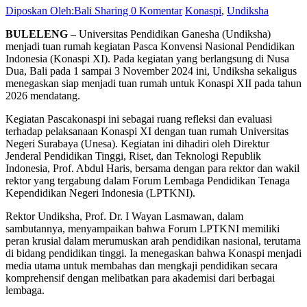
Diposkan Oleh:Bali Sharing
0 Komentar
Konaspi
,
Undiksha
BULELENG
– Universitas Pendidikan Ganesha (Undiksha)
menjadi tuan rumah kegiatan Pasca Konvensi Nasional Pendidikan
Indonesia (Konaspi XI). Pada kegiatan yang berlangsung di Nusa
Dua, Bali pada 1 sampai 3 November 2024 ini, Undiksha sekaligus
menegaskan siap menjadi tuan rumah untuk Konaspi XII pada tahun
2026 mendatang.
Kegiatan Pascakonaspi ini sebagai ruang refleksi dan evaluasi
terhadap pelaksanaan Konaspi XI dengan tuan rumah Universitas
Negeri Surabaya (Unesa). Kegiatan ini dihadiri oleh Direktur
Jenderal Pendidikan Tinggi, Riset, dan Teknologi Republik
Indonesia, Prof. Abdul Haris, bersama dengan para rektor dan wakil
rektor yang tergabung dalam Forum Lembaga Pendidikan Tenaga
Kependidikan Negeri Indonesia (LPTKNI).
Rektor Undiksha, Prof. Dr. I Wayan Lasmawan, dalam
sambutannya, menyampaikan bahwa Forum LPTKNI memiliki
peran krusial dalam merumuskan arah pendidikan nasional, terutama
di bidang pendidikan tinggi. Ia menegaskan bahwa Konaspi menjadi
media utama untuk membahas dan mengkaji pendidikan secara
komprehensif dengan melibatkan para akademisi dari berbagai
lembaga.